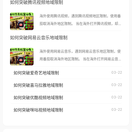
如何突破腾讯视频地域限制
海外使用腾讯视频，遇到腾讯视频地区限制，使用番
茄取消海外地区限制。 当在海外打开腾讯视频，却突
然弹出“由于版权限制，您所在的地区无法播放”的提
如何突破网易云音乐地域限制
示语。 海外用户如香港、澳门、台湾、美国、加拿
大、澳大利亚、欧洲等国家和地区时，腾讯视频也会
海外使用网易云音乐，遇到网易云音乐地区限制，使
像其他音乐平台一样，出现地区及版权限制问题，且
用番茄取消海外地区限制。 当在海外打开网易云音
仅能在中国大陆地区播放。 遇到这个问题的朋友们，
乐，却突然弹出“由于版权限制，您所在的地区无法
使用番茄回国加速器，即可解决「海外用户收听腾讯
如何突破爱奇艺地域限制
03-22
播放”的提示语。 海外用户如香港、澳门、台湾、美
视频地区版权限制」的问题，无论人在香港、澳门、
国、加拿大、澳大利亚、欧洲等国家和地区时，网易
如何突破喜马拉雅地域限制
03-22
台湾、美国、加拿大、澳大利亚、欧洲等国家和地区
云音乐也会像其他音乐平台一样，出现地区及版权限
工作、留学、定居等，都可以使用，不再因地区和版
如何突破优酷视频地域限制
03-22
制问题，且仅能在中国大陆地区播放。 遇到这个问题
权限制所困扰。
的朋友们，使用番茄回国加速器，即可解决「海外用
如何突破咪咕视频地域限制
03-22
户收听网易云音乐地区版权限制」的问题，无论人在
香港、澳门、台湾、美国、加拿大、澳大利亚、欧洲
等国家和地区工作、留学、定居等，都可以使用，不