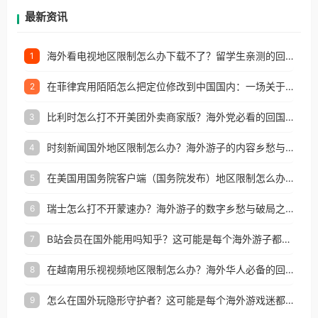
再因地区和版权限制所困扰。
最新资讯
海外看电视地区限制怎么办下载不了？留学生亲测的回国加速方案（附2026世界杯观赛技巧）
1
在菲律宾用陌陌怎么把定位修改到中国国内：一场关于归属感与连接的探索
2
比利时怎么打不开美团外卖商家版？海外党必看的回国加速全攻略
3
时刻新闻国外地区限制怎么办？海外游子的内容乡愁与破局之路
4
在美国用国务院客户端（国务院发布）地区限制怎么办？3步解决海外看国内内容难题
5
瑞士怎么打不开蒙速办？海外游子的数字乡愁与破局之路
6
B站会员在国外能用吗知乎？这可能是每个海外游子都问过的问题
7
在越南用乐视视频地区限制怎么办？海外华人必备的回国加速攻略
8
怎么在国外玩隐形守护者？这可能是每个海外游戏迷都问过的问题
9