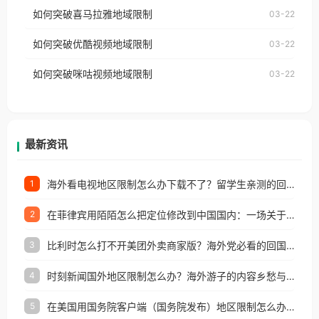
国、加拿大、澳大利亚、欧洲等国家和地区时，网易
如何突破喜马拉雅地域限制
03-22
台湾、美国、加拿大、澳大利亚、欧洲等国家和地区
云音乐也会像其他音乐平台一样，出现地区及版权限
工作、留学、定居等，都可以使用，不再因地区和版
如何突破优酷视频地域限制
03-22
制问题，且仅能在中国大陆地区播放。 遇到这个问题
权限制所困扰。
的朋友们，使用番茄回国加速器，即可解决「海外用
如何突破咪咕视频地域限制
03-22
户收听网易云音乐地区版权限制」的问题，无论人在
香港、澳门、台湾、美国、加拿大、澳大利亚、欧洲
等国家和地区工作、留学、定居等，都可以使用，不
再因地区和版权限制所困扰。
最新资讯
海外看电视地区限制怎么办下载不了？留学生亲测的回国加速方案（附2026世界杯观赛技巧）
1
在菲律宾用陌陌怎么把定位修改到中国国内：一场关于归属感与连接的探索
2
比利时怎么打不开美团外卖商家版？海外党必看的回国加速全攻略
3
时刻新闻国外地区限制怎么办？海外游子的内容乡愁与破局之路
4
在美国用国务院客户端（国务院发布）地区限制怎么办？3步解决海外看国内内容难题
5