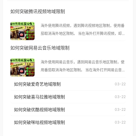
如何突破腾讯视频地域限制
海外使用腾讯视频，遇到腾讯视频地区限制，使用番
茄取消海外地区限制。 当在海外打开腾讯视频，却突
然弹出“由于版权限制，您所在的地区无法播放”的提
如何突破网易云音乐地域限制
示语。 海外用户如香港、澳门、台湾、美国、加拿
大、澳大利亚、欧洲等国家和地区时，腾讯视频也会
海外使用网易云音乐，遇到网易云音乐地区限制，使
像其他音乐平台一样，出现地区及版权限制问题，且
用番茄取消海外地区限制。 当在海外打开网易云音
仅能在中国大陆地区播放。 遇到这个问题的朋友们，
乐，却突然弹出“由于版权限制，您所在的地区无法
使用番茄回国加速器，即可解决「海外用户收听腾讯
如何突破爱奇艺地域限制
03-22
播放”的提示语。 海外用户如香港、澳门、台湾、美
视频地区版权限制」的问题，无论人在香港、澳门、
国、加拿大、澳大利亚、欧洲等国家和地区时，网易
如何突破喜马拉雅地域限制
03-22
台湾、美国、加拿大、澳大利亚、欧洲等国家和地区
云音乐也会像其他音乐平台一样，出现地区及版权限
工作、留学、定居等，都可以使用，不再因地区和版
如何突破优酷视频地域限制
03-22
制问题，且仅能在中国大陆地区播放。 遇到这个问题
权限制所困扰。
的朋友们，使用番茄回国加速器，即可解决「海外用
如何突破咪咕视频地域限制
03-22
户收听网易云音乐地区版权限制」的问题，无论人在
香港、澳门、台湾、美国、加拿大、澳大利亚、欧洲