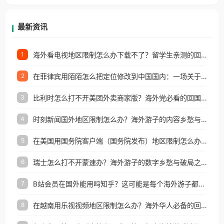
等国家和地区工作、留学、定居等，都可以使用，不
再因地区和版权限制所困扰。
最新资讯
海外看电视地区限制怎么办下载不了？留学生亲测的回国加速方案（附2026世界杯观赛技巧）
1
在菲律宾用陌陌怎么把定位修改到中国国内：一场关于归属感与连接的探索
2
比利时怎么打不开美团外卖商家版？海外党必看的回国加速全攻略
3
时刻新闻国外地区限制怎么办？海外游子的内容乡愁与破局之路
4
在美国用国务院客户端（国务院发布）地区限制怎么办？3步解决海外看国内内容难题
5
瑞士怎么打不开蒙速办？海外游子的数字乡愁与破局之路
6
B站会员在国外能用吗知乎？这可能是每个海外游子都问过的问题
7
在越南用乐视视频地区限制怎么办？海外华人必备的回国加速攻略
8