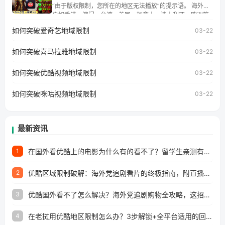
湾、美国、加拿大、澳大利亚、欧洲等国家和地区工作、留
“由于版权限制，您所在的地区无法播放”的提示语。 海外用
学、定居等，都可以使用，不再因地区和版权限制所困扰。
户如香港、澳门、台湾、美国、加拿大、澳大利亚、欧洲等
国家和地区时，网易云音乐也会像其他音乐平台一样，出现
如何突破爱奇艺地域限制
03-22
地区及版权限制问题，且仅能在中国大陆地区播放。 遇到这
个问题的朋友们，使用番茄回国加速器，即可解决「海外用
如何突破喜马拉雅地域限制
户收听网易云音乐地区版权限制」的问题，无论人在香港、
03-22
澳门、台湾、美国、加拿大、澳大利亚、欧洲等国家和地区
工作、留学、定居等，都可以使用，不再因地区和版权限制
如何突破优酷视频地域限制
03-22
所困扰。
如何突破咪咕视频地域限制
03-22
最新资讯
在国外看优酷上的电影为什么有的看不了？留学生亲测有效的回国加速方案
1
优酷区域限制破解：海外党追剧看片的终极指南，附直播欧冠+1905电影网解决方案
2
优酷国外看不了怎么解决？海外党追剧购物全攻略，这招亲测有效！
3
在老挝用优酷地区限制怎么办？3步解锁+全平台适用的回国加速器指南
4