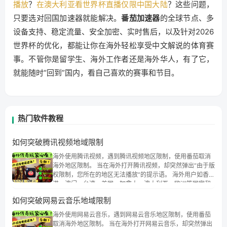
播放
？
在澳大利亚看世界杯直播仅限中国大陆
？这些问题，
只要选对回国加速器就能解决。
番茄加速器
的全球节点、多
设备支持、稳定流量、安全加密、实时售后，以及针对2026
世界杯的优化，都能让你在海外轻松享受中文解说的体育赛
事。不管你是留学生、海外工作者还是海外华人，有了它，
就能随时“回到”国内，看自己喜欢的赛事和节目。
热门软件教程
如何突破腾讯视频地域限制
海外使用腾讯视频，遇到腾讯视频地区限制，使用番茄取消
海外地区限制。 当在海外打开腾讯视频，却突然弹出“由于版
权限制，您所在的地区无法播放”的提示语。 海外用户如香
港、澳门、台湾、美国、加拿大、澳大利亚、欧洲等国家和
地区时，腾讯视频也会像其他音乐平台一样，出现地区及版
如何突破网易云音乐地域限制
权限制问题，且仅能在中国大陆地区播放。 遇到这个问题的
朋友们，使用番茄回国加速器，即可解决「海外用户收听腾
海外使用网易云音乐，遇到网易云音乐地区限制，使用番茄
讯视频地区版权限制」的问题，无论人在香港、澳门、台
取消海外地区限制。 当在海外打开网易云音乐，却突然弹出