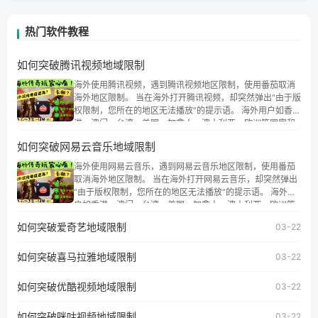
热门软件教程
如何突破腾讯视频地域限制
海外使用腾讯视频，遇到腾讯视频地区限制，使用番茄取消
海外地区限制。 当在海外打开腾讯视频，却突然弹出“由于版
权限制，您所在的地区无法播放”的提示语。 海外用户如香
港、澳门、台湾、美国、加拿大、澳大利亚、欧洲等国家和
地区时，腾讯视频也会像其他音乐平台一样，出现地区及版
如何突破网易云音乐地域限制
权限制问题，且仅能在中国大陆地区播放。 遇到这个问题的
朋友们，使用番茄回国加速器，即可解决「海外用户收听腾
海外使用网易云音乐，遇到网易云音乐地区限制，使用番茄
讯视频地区版权限制」的问题，无论人在香港、澳门、台
取消海外地区限制。 当在海外打开网易云音乐，却突然弹出
湾、美国、加拿大、澳大利亚、欧洲等国家和地区工作、留
“由于版权限制，您所在的地区无法播放”的提示语。 海外用
学、定居等，都可以使用，不再因地区和版权限制所困扰。
户如香港、澳门、台湾、美国、加拿大、澳大利亚、欧洲等
国家和地区时，网易云音乐也会像其他音乐平台一样，出现
如何突破爱奇艺地域限制
03-22
地区及版权限制问题，且仅能在中国大陆地区播放。 遇到这
个问题的朋友们，使用番茄回国加速器，即可解决「海外用
如何突破喜马拉雅地域限制
户收听网易云音乐地区版权限制」的问题，无论人在香港、
03-22
澳门、台湾、美国、加拿大、澳大利亚、欧洲等国家和地区
工作、留学、定居等，都可以使用，不再因地区和版权限制
如何突破优酷视频地域限制
03-22
所困扰。
如何突破咪咕视频地域限制
03-22