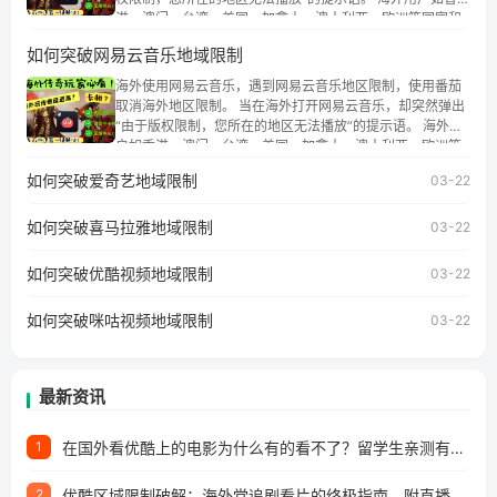
港、澳门、台湾、美国、加拿大、澳大利亚、欧洲等国家和
地区时，腾讯视频也会像其他音乐平台一样，出现地区及版
如何突破网易云音乐地域限制
权限制问题，且仅能在中国大陆地区播放。 遇到这个问题的
朋友们，使用番茄回国加速器，即可解决「海外用户收听腾
海外使用网易云音乐，遇到网易云音乐地区限制，使用番茄
讯视频地区版权限制」的问题，无论人在香港、澳门、台
取消海外地区限制。 当在海外打开网易云音乐，却突然弹出
湾、美国、加拿大、澳大利亚、欧洲等国家和地区工作、留
“由于版权限制，您所在的地区无法播放”的提示语。 海外用
学、定居等，都可以使用，不再因地区和版权限制所困扰。
户如香港、澳门、台湾、美国、加拿大、澳大利亚、欧洲等
国家和地区时，网易云音乐也会像其他音乐平台一样，出现
如何突破爱奇艺地域限制
03-22
地区及版权限制问题，且仅能在中国大陆地区播放。 遇到这
个问题的朋友们，使用番茄回国加速器，即可解决「海外用
如何突破喜马拉雅地域限制
户收听网易云音乐地区版权限制」的问题，无论人在香港、
03-22
澳门、台湾、美国、加拿大、澳大利亚、欧洲等国家和地区
工作、留学、定居等，都可以使用，不再因地区和版权限制
如何突破优酷视频地域限制
03-22
所困扰。
如何突破咪咕视频地域限制
03-22
最新资讯
在国外看优酷上的电影为什么有的看不了？留学生亲测有效的回国加速方案
1
优酷区域限制破解：海外党追剧看片的终极指南，附直播欧冠+1905电影网解决方案
2