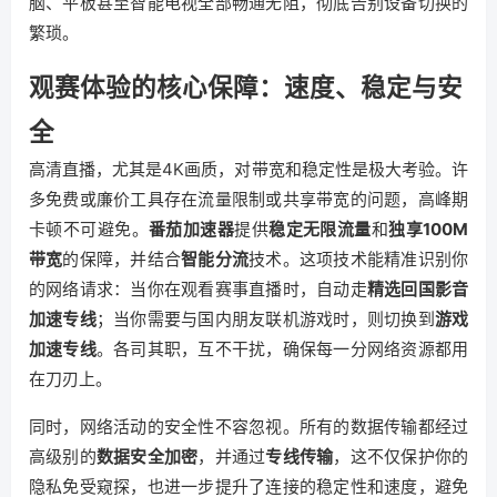
脑、平板甚至智能电视全部畅通无阻，彻底告别设备切换的
繁琐。
观赛体验的核心保障：速度、稳定与安
全
高清直播，尤其是4K画质，对带宽和稳定性是极大考验。许
多免费或廉价工具存在流量限制或共享带宽的问题，高峰期
卡顿不可避免。
番茄加速器
提供
稳定无限流量
和
独享100M
带宽
的保障，并结合
智能分流
技术。这项技术能精准识别你
的网络请求：当你在观看赛事直播时，自动走
精选回国影音
加速专线
；当你需要与国内朋友联机游戏时，则切换到
游戏
加速专线
。各司其职，互不干扰，确保每一分网络资源都用
在刀刃上。
同时，网络活动的安全性不容忽视。所有的数据传输都经过
高级别的
数据安全加密
，并通过
专线传输
，这不仅保护你的
隐私免受窥探，也进一步提升了连接的稳定性和速度，避免