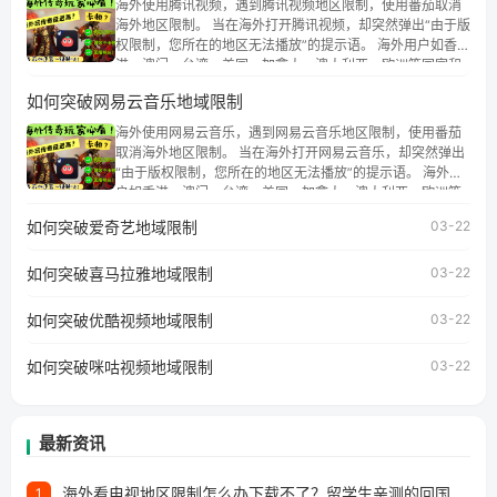
海外使用腾讯视频，遇到腾讯视频地区限制，使用番茄取消
海外地区限制。 当在海外打开腾讯视频，却突然弹出“由于版
权限制，您所在的地区无法播放”的提示语。 海外用户如香
港、澳门、台湾、美国、加拿大、澳大利亚、欧洲等国家和
地区时，腾讯视频也会像其他音乐平台一样，出现地区及版
如何突破网易云音乐地域限制
权限制问题，且仅能在中国大陆地区播放。 遇到这个问题的
朋友们，使用番茄回国加速器，即可解决「海外用户收听腾
海外使用网易云音乐，遇到网易云音乐地区限制，使用番茄
讯视频地区版权限制」的问题，无论人在香港、澳门、台
取消海外地区限制。 当在海外打开网易云音乐，却突然弹出
湾、美国、加拿大、澳大利亚、欧洲等国家和地区工作、留
“由于版权限制，您所在的地区无法播放”的提示语。 海外用
学、定居等，都可以使用，不再因地区和版权限制所困扰。
户如香港、澳门、台湾、美国、加拿大、澳大利亚、欧洲等
国家和地区时，网易云音乐也会像其他音乐平台一样，出现
如何突破爱奇艺地域限制
03-22
地区及版权限制问题，且仅能在中国大陆地区播放。 遇到这
个问题的朋友们，使用番茄回国加速器，即可解决「海外用
如何突破喜马拉雅地域限制
户收听网易云音乐地区版权限制」的问题，无论人在香港、
03-22
澳门、台湾、美国、加拿大、澳大利亚、欧洲等国家和地区
工作、留学、定居等，都可以使用，不再因地区和版权限制
如何突破优酷视频地域限制
03-22
所困扰。
如何突破咪咕视频地域限制
03-22
最新资讯
海外看电视地区限制怎么办下载不了？留学生亲测的回国加速方案（附2026世界杯观赛技巧）
1