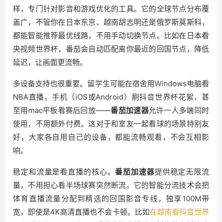
样，专门针对影音和游戏优化的工具。它的全球节点分布覆
盖广，不管你在日本东京、越南胡志明还是俄罗斯莫斯科，
都能智能推荐最优线路，不用手动切换节点。比如在日本看
央视频世界杯，番茄会自动匹配离你最近的回国节点，降低
延迟，让画面更流畅。
多设备支持也很重要。留学生可能在宿舍用Windows电脑看
NBA直播，手机（iOS或Android）刷抖音世界杯花絮，甚
至用mac平板看赛后回放——
番茄加速器
允许一人多端同时
使用，不用额外付费。这对于和室友一起看球的场景特别友
好，大家各自用自己的设备，都能流畅观看，不会互相影
响。
稳定和流量是看直播的核心。
番茄加速器
提供稳定无限流
量，不用担心看半场球赛突然断流。它的智能分流技术会把
体育直播流量分配到精选的回国影音专线，独享100M带
宽，即使是4K高清直播也不会卡顿。比如
在越南看抖音世界