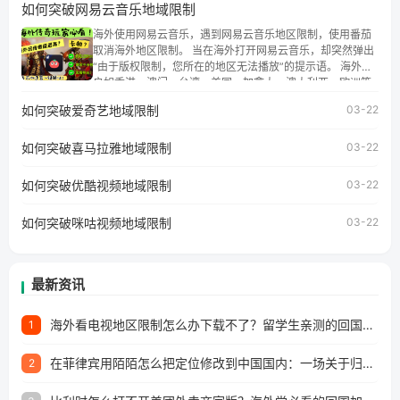
如何突破网易云音乐地域限制
权限制问题，且仅能在中国大陆地区播放。 遇到这个问题的
朋友们，使用番茄回国加速器，即可解决「海外用户收听腾
海外使用网易云音乐，遇到网易云音乐地区限制，使用番茄
讯视频地区版权限制」的问题，无论人在香港、澳门、台
取消海外地区限制。 当在海外打开网易云音乐，却突然弹出
湾、美国、加拿大、澳大利亚、欧洲等国家和地区工作、留
“由于版权限制，您所在的地区无法播放”的提示语。 海外用
学、定居等，都可以使用，不再因地区和版权限制所困扰。
户如香港、澳门、台湾、美国、加拿大、澳大利亚、欧洲等
国家和地区时，网易云音乐也会像其他音乐平台一样，出现
如何突破爱奇艺地域限制
03-22
地区及版权限制问题，且仅能在中国大陆地区播放。 遇到这
个问题的朋友们，使用番茄回国加速器，即可解决「海外用
如何突破喜马拉雅地域限制
户收听网易云音乐地区版权限制」的问题，无论人在香港、
03-22
澳门、台湾、美国、加拿大、澳大利亚、欧洲等国家和地区
工作、留学、定居等，都可以使用，不再因地区和版权限制
如何突破优酷视频地域限制
03-22
所困扰。
如何突破咪咕视频地域限制
03-22
最新资讯
海外看电视地区限制怎么办下载不了？留学生亲测的回国加速方案（附2026世界杯观赛技巧）
1
在菲律宾用陌陌怎么把定位修改到中国国内：一场关于归属感与连接的探索
2