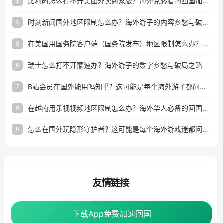
比利时怎么打不开美团外卖商家版？海外党必看的回国加速全攻略
3
时刻新闻国外地区限制怎么办？海外游子的内容乡愁与破局之路
4
在美国用国务院客户端（国务院发布）地区限制怎么办？3步解决海外看国内内容难题
5
瑞士怎么打不开蒙速办？海外游子的数字乡愁与破局之路
6
B站会员在国外能用吗知乎？这可能是每个海外游子都问过的问题
7
在越南用乐视视频地区限制怎么办？海外华人必备的回国加速攻略
8
怎么在国外玩隐形守护者？这可能是每个海外游戏迷都问过的问题
9
友情链接
海外回国加速器
番茄加速器
下载App免费加速回国
下载App免费加速回国