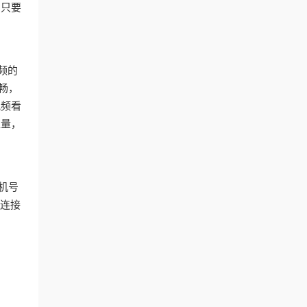
，只要
频的
畅，
视频看
超量，
手机号
 连接