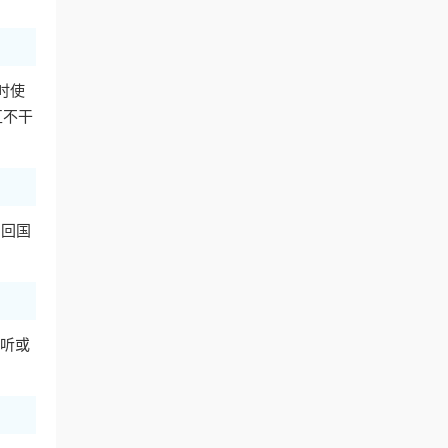
时使
互不干
的回国
听或