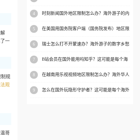
看的回国加速全攻略
洲等国家和地区工作、留
时刻新闻国外地区限制怎么办？海外游子的内
4
学、定居等，都可以使用，
容乡愁与破局之路
不再因地区和版权限制所困
在美国用国务院客户端（国务院发布）地区限
5
扰。
超解
制怎么办？3步解决海外看国内内容难题
成了一
瑞士怎么打不开蒙速办？海外游子的数字乡愁
6
与破局之路
B站会员在国外能用吗知乎？这可能是每个海
7
外游子都问过的问题
在越南用乐视视频地区限制怎么办？海外华人
8
限制规
必备的回国加速攻略
无法观
怎么在国外玩隐形守护者？这可能是每个海外
9
游戏迷都问过的问题
大温哥