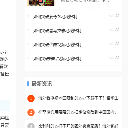
网易云音乐地区限制，使用
海外用户如香港、澳门、台
番茄取消海外地区限制。 当
湾、美国、加拿大、澳大利
在海外打开网易云音乐，却
03-22
如何突破爱奇艺地域限制
亚、欧洲等国家和地区时，
突然弹出“由于版权限制，您
腾讯视频也会像其他音乐平
03-22
所在的地区无法播放”的提示
如何突破喜马拉雅地域限制
台一样，出现地区及版权限
语。 海外用户如香港、澳
制问题，且仅能在中国大陆
03-22
如何突破优酷视频地域限制
门、台湾、美国、加拿大、
地区播放。 遇到这个问题的
提示；
澳大利亚、欧洲等国家和地
朋友们，使用番茄回国加速
03-22
如何突破咪咕视频地域限制
问题的
区时，网易云音乐也会像其
器，即可解决「海外用户收
看欧
他音乐平台一样，出现地区
听腾讯视频地区版权限制」
你轻松
及版权限制问题，且仅能在
的问题，无论人在香港、澳
中国大陆地区播放。 遇到这
最新资讯
门、台湾、美国、加拿大、
个问题的朋友们，使用番茄
澳大利亚、欧洲等国家和地
回国加速器，即可解决「海
海外看电视地区限制怎么办下载不了？留学生
1
区工作、留学、定居等，都
亲测的回国加速方案（附2026世界杯观赛技
外用户收听网易云音乐地区
可以使用，不再因地区和版
巧）
版权限制」的问题，无论人
在菲律宾用陌陌怎么把定位修改到中国国内：
2
权限制所困扰。
一场关于归属感与连接的探索
限中国
在香港、澳门、台湾、美
，只要
比利时怎么打不开美团外卖商家版？海外党必
3
国、加拿大、澳大利亚、欧