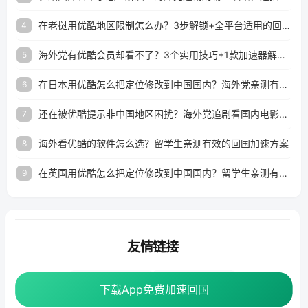
在老挝用优酷地区限制怎么办？3步解锁+全平台适用的回国加速器指南
4
海外党有优酷会员却看不了？3个实用技巧+1款加速器解决追剧&金融APP难题
5
在日本用优酷怎么把定位修改到中国国内？海外党亲测有效的回国加速指南
6
还在被优酷提示非中国地区困扰？海外党追剧看国内电影的正确打开方式
7
海外看优酷的软件怎么选？留学生亲测有效的回国加速方案
8
在英国用优酷怎么把定位修改到中国国内？留学生亲测有效的回国加速方案
9
友情链接
海外回国加速器
番茄加速器
下载App免费加速回国
下载App免费加速回国