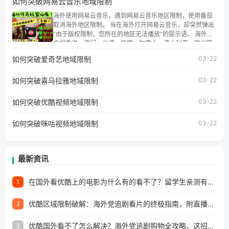
如何突破网易云音乐地域限制
权限制问题，且仅能在中国大陆地区播放。 遇到这个问题的
朋友们，使用番茄回国加速器，即可解决「海外用户收听腾
海外使用网易云音乐，遇到网易云音乐地区限制，使用番茄
讯视频地区版权限制」的问题，无论人在香港、澳门、台
取消海外地区限制。 当在海外打开网易云音乐，却突然弹出
湾、美国、加拿大、澳大利亚、欧洲等国家和地区工作、留
“由于版权限制，您所在的地区无法播放”的提示语。 海外用
学、定居等，都可以使用，不再因地区和版权限制所困扰。
户如香港、澳门、台湾、美国、加拿大、澳大利亚、欧洲等
国家和地区时，网易云音乐也会像其他音乐平台一样，出现
如何突破爱奇艺地域限制
03-22
地区及版权限制问题，且仅能在中国大陆地区播放。 遇到这
个问题的朋友们，使用番茄回国加速器，即可解决「海外用
如何突破喜马拉雅地域限制
户收听网易云音乐地区版权限制」的问题，无论人在香港、
03-22
澳门、台湾、美国、加拿大、澳大利亚、欧洲等国家和地区
工作、留学、定居等，都可以使用，不再因地区和版权限制
如何突破优酷视频地域限制
03-22
所困扰。
如何突破咪咕视频地域限制
03-22
最新资讯
在国外看优酷上的电影为什么有的看不了？留学生亲测有效的回国加速方案
1
优酷区域限制破解：海外党追剧看片的终极指南，附直播欧冠+1905电影网解决方案
2
优酷国外看不了怎么解决？海外党追剧购物全攻略，这招亲测有效！
3