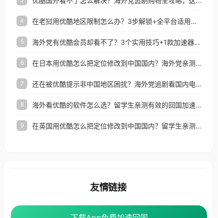
优酷国外看不了怎么解决？海外党追剧购物全攻略，这招亲测有效！
在老挝用优酷地区限制怎么办？3步解锁+全平台适用的回国加速器指南
4
海外党有优酷会员却看不了？3个实用技巧+1款加速器解决追剧&金融APP难题
5
在日本用优酷怎么把定位修改到中国国内？海外党亲测有效的回国加速指南
6
还在被优酷提示非中国地区困扰？海外党追剧看国内电影的正确打开方式
7
海外看优酷的软件怎么选？留学生亲测有效的回国加速方案
8
在英国用优酷怎么把定位修改到中国国内？留学生亲测有效的回国加速方案
9
友情链接
海外回国加速器
番茄加速器
下载App免费加速回国
下载App免费加速回国