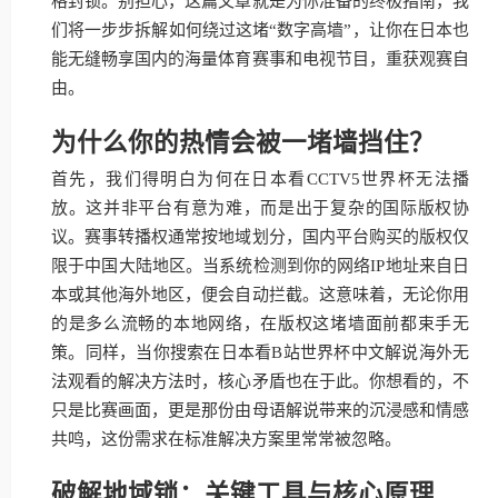
格封锁。别担心，这篇文章就是为你准备的终极指南，我
们将一步步拆解如何绕过这堵“数字高墙”，让你在日本也
能无缝畅享国内的海量体育赛事和电视节目，重获观赛自
由。
为什么你的热情会被一堵墙挡住？
首先，我们得明白为何在日本看CCTV5世界杯无法播
放。这并非平台有意为难，而是出于复杂的国际版权协
议。赛事转播权通常按地域划分，国内平台购买的版权仅
限于中国大陆地区。当系统检测到你的网络IP地址来自日
本或其他海外地区，便会自动拦截。这意味着，无论你用
的是多么流畅的本地网络，在版权这堵墙面前都束手无
策。同样，当你搜索在日本看B站世界杯中文解说海外无
法观看的解决方法时，核心矛盾也在于此。你想看的，不
只是比赛画面，更是那份由母语解说带来的沉浸感和情感
共鸣，这份需求在标准解决方案里常常被忽略。
破解地域锁：关键工具与核心原理