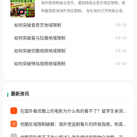
海外使用网易云音乐，遇到网易云音乐地区限制，使
像其他音乐平台一样，出现地区及版权限制问题，且
用番茄取消海外地区限制。 当在海外打开网易云音
仅能在中国大陆地区播放。 遇到这个问题的朋友们，
乐，却突然弹出“由于版权限制，您所在的地区无法
使用番茄回国加速器，即可解决「海外用户收听腾讯
如何突破爱奇艺地域限制
03-22
播放”的提示语。 海外用户如香港、澳门、台湾、美
视频地区版权限制」的问题，无论人在香港、澳门、
国、加拿大、澳大利亚、欧洲等国家和地区时，网易
如何突破喜马拉雅地域限制
03-22
台湾、美国、加拿大、澳大利亚、欧洲等国家和地区
云音乐也会像其他音乐平台一样，出现地区及版权限
工作、留学、定居等，都可以使用，不再因地区和版
如何突破优酷视频地域限制
03-22
制问题，且仅能在中国大陆地区播放。 遇到这个问题
权限制所困扰。
的朋友们，使用番茄回国加速器，即可解决「海外用
如何突破咪咕视频地域限制
03-22
户收听网易云音乐地区版权限制」的问题，无论人在
香港、澳门、台湾、美国、加拿大、澳大利亚、欧洲
等国家和地区工作、留学、定居等，都可以使用，不
再因地区和版权限制所困扰。
最新资讯
在国外看优酷上的电影为什么有的看不了？留学生亲测有效的回国加速方案
1
优酷区域限制破解：海外党追剧看片的终极指南，附直播欧冠+1905电影网解决方案
2
3