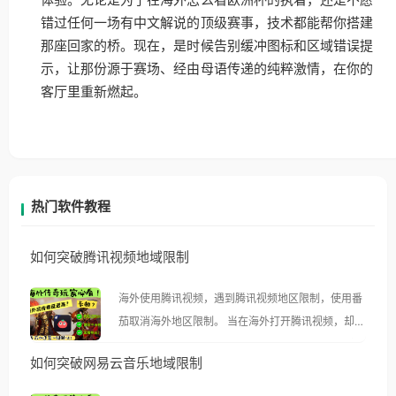
体验。无论是为了在海外怎么看欧洲杯的执着，还是不愿
错过任何一场有中文解说的顶级赛事，技术都能帮你搭建
那座回家的桥。现在，是时候告别缓冲图标和区域错误提
示，让那份源于赛场、经由母语传递的纯粹激情，在你的
客厅里重新燃起。
热门软件教程
如何突破腾讯视频地域限制
海外使用腾讯视频，遇到腾讯视频地区限制，使用番
茄取消海外地区限制。 当在海外打开腾讯视频，却突
然弹出“由于版权限制，您所在的地区无法播放”的提
如何突破网易云音乐地域限制
示语。 海外用户如香港、澳门、台湾、美国、加拿
大、澳大利亚、欧洲等国家和地区时，腾讯视频也会