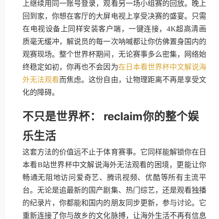
上继续用同一账号登录，观看另一场小组赛的回放。晚上
回到家，你想在客厅的大屏电视上享受决赛的盛宴。只需
在电视设备上同样安装客户端，一键连接，4K超高清画
质毫无缓冲，解说员的每一次呐喊都让你仿佛置身国内的
观赛现场。整个世界杯期间，无论赛事多么密集，网络始
终稳定如初，你再也不会因为
在日本看世界杯中文解说海
外无法观看
而焦虑。这份自由，让物理距离不再是享受文
化的障碍。
不只是世界杯： reclaim你的整个娱
乐生活
这套方法的价值远不止于体育赛事。它同样能解锁你在日
本看B站世界杯中文解说海外无法观看的困境，更能让你
畅通无阻地访问爱奇艺、腾讯视频、优酷等所有主流平
台。无论是追最新的国产剧集、热门综艺，还是观看独播
的纪录片，你都能和国内的朋友同步更新，参与讨论。它
重新连接了你与故乡的文化脉搏，让海外生活不再有信息