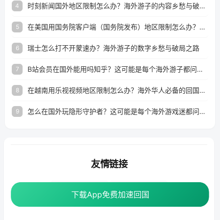
时刻新闻国外地区限制怎么办？海外游子的内容乡愁与破局之路
4
在美国用国务院客户端（国务院发布）地区限制怎么办？3步解决海外看国内内容难题
5
瑞士怎么打不开蒙速办？海外游子的数字乡愁与破局之路
6
B站会员在国外能用吗知乎？这可能是每个海外游子都问过的问题
7
在越南用乐视视频地区限制怎么办？海外华人必备的回国加速攻略
8
怎么在国外玩隐形守护者？这可能是每个海外游戏迷都问过的问题
9
友情链接
海外回国加速器
番茄加速器
下载App免费加速回国
下载App免费加速回国