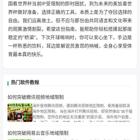
国看世界杯当前IP受限制的即时困扰，到为未来的美加墨世
界杯做好准备，选择正确的工具，本质上是为了夺回选择的
自由。我们远离故土，但不应与那份由共同语言和文化带来
的观赛激情割裂。希望这份指南，能帮助你轻松搭建起那座
稳定的“桥梁”。下次开球哨响时，你可以安心坐下，手边是
一杯熟悉的饮料，耳边是解说员激昂的呐喊，全身心享受体
育最本真的快乐。
热门软件教程
如何突破腾讯视频地域限制
海外使用腾讯视频，遇到腾讯视频地区限制，使用番茄取消
海外地区限制。 当在海外打开腾讯视频，却突然弹出“由于版
权限制，您所在的地区无法播放”的提示语。 海外用户如香
港、澳门、台湾、美国、加拿大、澳大利亚、欧洲等国家和
地区时，腾讯视频也会像其他音乐平台一样，出现地区及版
如何突破网易云音乐地域限制
权限制问题，且仅能在中国大陆地区播放。 遇到这个问题的
朋友们，使用番茄回国加速器，即可解决「海外用户收听腾