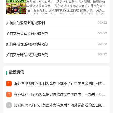
海外使用网易云音乐，遇到网易云音乐地区限制，使用番茄
讯视频地区版权限制」的问题，无论人在香港、澳门、台
取消海外地区限制。 当在海外打开网易云音乐，却突然弹出
湾、美国、加拿大、澳大利亚、欧洲等国家和地区工作、留
“由于版权限制，您所在的地区无法播放”的提示语。 海外用
学、定居等，都可以使用，不再因地区和版权限制所困扰。
户如香港、澳门、台湾、美国、加拿大、澳大利亚、欧洲等
国家和地区时，网易云音乐也会像其他音乐平台一样，出现
如何突破爱奇艺地域限制
03-22
地区及版权限制问题，且仅能在中国大陆地区播放。 遇到这
个问题的朋友们，使用番茄回国加速器，即可解决「海外用
如何突破喜马拉雅地域限制
户收听网易云音乐地区版权限制」的问题，无论人在香港、
03-22
澳门、台湾、美国、加拿大、澳大利亚、欧洲等国家和地区
工作、留学、定居等，都可以使用，不再因地区和版权限制
如何突破优酷视频地域限制
03-22
所困扰。
如何突破咪咕视频地域限制
03-22
最新资讯
海外看电视地区限制怎么办下载不了？留学生亲测的回国加速方案（附2026世界杯观赛技巧）
1
在菲律宾用陌陌怎么把定位修改到中国国内：一场关于归属感与连接的探索
2
比利时怎么打不开美团外卖商家版？海外党必看的回国加速全攻略
3