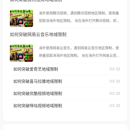
海外使用腾讯视频，遇到腾讯视频地区限制，使用番
茄取消海外地区限制。 当在海外打开腾讯视频，却突
然弹出“由于版权限制，您所在的地区无法播放”的提
如何突破网易云音乐地域限制
示语。 海外用户如香港、澳门、台湾、美国、加拿
大、澳大利亚、欧洲等国家和地区时，腾讯视频也会
海外使用网易云音乐，遇到网易云音乐地区限制，使
像其他音乐平台一样，出现地区及版权限制问题，且
用番茄取消海外地区限制。 当在海外打开网易云音
仅能在中国大陆地区播放。 遇到这个问题的朋友们，
乐，却突然弹出“由于版权限制，您所在的地区无法
使用番茄回国加速器，即可解决「海外用户收听腾讯
如何突破爱奇艺地域限制
03-22
播放”的提示语。 海外用户如香港、澳门、台湾、美
视频地区版权限制」的问题，无论人在香港、澳门、
国、加拿大、澳大利亚、欧洲等国家和地区时，网易
如何突破喜马拉雅地域限制
03-22
台湾、美国、加拿大、澳大利亚、欧洲等国家和地区
云音乐也会像其他音乐平台一样，出现地区及版权限
工作、留学、定居等，都可以使用，不再因地区和版
如何突破优酷视频地域限制
03-22
制问题，且仅能在中国大陆地区播放。 遇到这个问题
权限制所困扰。
的朋友们，使用番茄回国加速器，即可解决「海外用
如何突破咪咕视频地域限制
03-22
户收听网易云音乐地区版权限制」的问题，无论人在
香港、澳门、台湾、美国、加拿大、澳大利亚、欧洲
等国家和地区工作、留学、定居等，都可以使用，不