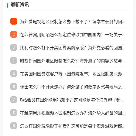
再因地区和版权限制所困扰。
最新资讯
海外看电视地区限制怎么办下载不了？留学生亲测的回国加速方案（附2026世界杯观赛技巧）
1
在菲律宾用陌陌怎么把定位修改到中国国内：一场关于归属感与连接的探索
2
比利时怎么打不开美团外卖商家版？海外党必看的回国加速全攻略
3
时刻新闻国外地区限制怎么办？海外游子的内容乡愁与破局之路
4
在美国用国务院客户端（国务院发布）地区限制怎么办？3步解决海外看国内内容难题
5
瑞士怎么打不开蒙速办？海外游子的数字乡愁与破局之路
6
B站会员在国外能用吗知乎？这可能是每个海外游子都问过的问题
7
在越南用乐视视频地区限制怎么办？海外华人必备的回国加速攻略
8
怎么在国外玩隐形守护者？这可能是每个海外游戏迷都问过的问题
9