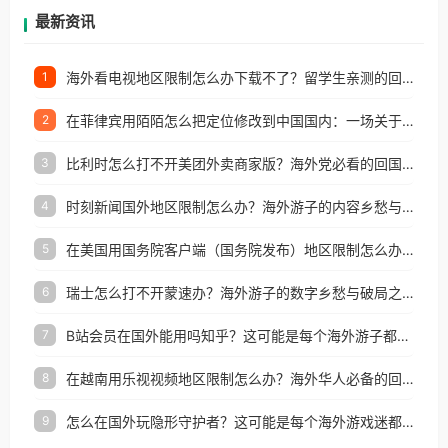
再因地区和版权限制所困扰。
最新资讯
海外看电视地区限制怎么办下载不了？留学生亲测的回国加速方案（附2026世界杯观赛技巧）
1
在菲律宾用陌陌怎么把定位修改到中国国内：一场关于归属感与连接的探索
2
比利时怎么打不开美团外卖商家版？海外党必看的回国加速全攻略
3
时刻新闻国外地区限制怎么办？海外游子的内容乡愁与破局之路
4
在美国用国务院客户端（国务院发布）地区限制怎么办？3步解决海外看国内内容难题
5
瑞士怎么打不开蒙速办？海外游子的数字乡愁与破局之路
6
B站会员在国外能用吗知乎？这可能是每个海外游子都问过的问题
7
在越南用乐视视频地区限制怎么办？海外华人必备的回国加速攻略
8
怎么在国外玩隐形守护者？这可能是每个海外游戏迷都问过的问题
9