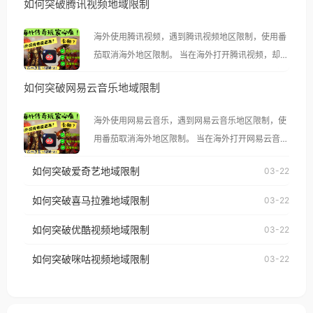
如何突破腾讯视频地域限制
海外使用腾讯视频，遇到腾讯视频地区限制，使用番
茄取消海外地区限制。 当在海外打开腾讯视频，却突
然弹出“由于版权限制，您所在的地区无法播放”的提
如何突破网易云音乐地域限制
示语。 海外用户如香港、澳门、台湾、美国、加拿
大、澳大利亚、欧洲等国家和地区时，腾讯视频也会
海外使用网易云音乐，遇到网易云音乐地区限制，使
像其他音乐平台一样，出现地区及版权限制问题，且
用番茄取消海外地区限制。 当在海外打开网易云音
仅能在中国大陆地区播放。 遇到这个问题的朋友们，
乐，却突然弹出“由于版权限制，您所在的地区无法
使用番茄回国加速器，即可解决「海外用户收听腾讯
如何突破爱奇艺地域限制
03-22
播放”的提示语。 海外用户如香港、澳门、台湾、美
视频地区版权限制」的问题，无论人在香港、澳门、
国、加拿大、澳大利亚、欧洲等国家和地区时，网易
如何突破喜马拉雅地域限制
03-22
台湾、美国、加拿大、澳大利亚、欧洲等国家和地区
云音乐也会像其他音乐平台一样，出现地区及版权限
工作、留学、定居等，都可以使用，不再因地区和版
如何突破优酷视频地域限制
03-22
制问题，且仅能在中国大陆地区播放。 遇到这个问题
权限制所困扰。
的朋友们，使用番茄回国加速器，即可解决「海外用
如何突破咪咕视频地域限制
03-22
户收听网易云音乐地区版权限制」的问题，无论人在
香港、澳门、台湾、美国、加拿大、澳大利亚、欧洲
等国家和地区工作、留学、定居等，都可以使用，不