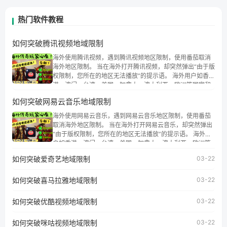
热门软件教程
如何突破腾讯视频地域限制
海外使用腾讯视频，遇到腾讯视频地区限制，使用番茄取消
海外地区限制。 当在海外打开腾讯视频，却突然弹出“由于版
权限制，您所在的地区无法播放”的提示语。 海外用户如香
港、澳门、台湾、美国、加拿大、澳大利亚、欧洲等国家和
地区时，腾讯视频也会像其他音乐平台一样，出现地区及版
如何突破网易云音乐地域限制
权限制问题，且仅能在中国大陆地区播放。 遇到这个问题的
朋友们，使用番茄回国加速器，即可解决「海外用户收听腾
海外使用网易云音乐，遇到网易云音乐地区限制，使用番茄
讯视频地区版权限制」的问题，无论人在香港、澳门、台
取消海外地区限制。 当在海外打开网易云音乐，却突然弹出
湾、美国、加拿大、澳大利亚、欧洲等国家和地区工作、留
“由于版权限制，您所在的地区无法播放”的提示语。 海外用
学、定居等，都可以使用，不再因地区和版权限制所困扰。
户如香港、澳门、台湾、美国、加拿大、澳大利亚、欧洲等
国家和地区时，网易云音乐也会像其他音乐平台一样，出现
如何突破爱奇艺地域限制
03-22
地区及版权限制问题，且仅能在中国大陆地区播放。 遇到这
个问题的朋友们，使用番茄回国加速器，即可解决「海外用
如何突破喜马拉雅地域限制
户收听网易云音乐地区版权限制」的问题，无论人在香港、
03-22
澳门、台湾、美国、加拿大、澳大利亚、欧洲等国家和地区
工作、留学、定居等，都可以使用，不再因地区和版权限制
如何突破优酷视频地域限制
03-22
所困扰。
如何突破咪咕视频地域限制
03-22