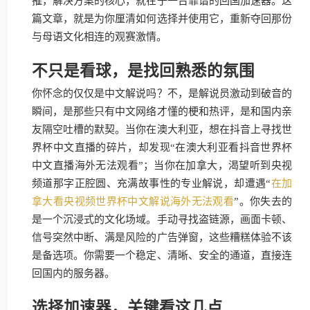
摧，解决方案的核心，就在于一台靠谱的回国加速器。这
篇文章，就是为你厘清如何选择并使用它，重新夺回那份
与母语文化相连的观赛激情。
不只是看球，是找回熟悉的氛围
你怀念的仅仅是中文解说吗？不，是解说员激动到破音的
瞬间，是那些只有中文网络才懂的梗和热评，是和国内亲
友隔空吐槽的默契。当你在澳大利亚，想在抖音上寻找世
界杯中文直播的碎片，却发现“在澳大利亚看抖音世界杯
中文直播海外无法观看”；当你在加拿大，渴望听到央视
频道那字正腔圆、充满故事性的专业解说，却遭遇“
在加
拿大看央视频世界杯中文解说海外无法观看
”。你失去的
是一个沉浸式的文化场域。手动寻找盗链源，画面卡顿、
信号突然中断、满是风险的广告弹窗，这些糟糕体验不该
是备选项。你需要一个稳定、清晰、安全的通道，直接连
回国内的服务器。
选择加速器，关键看这几点