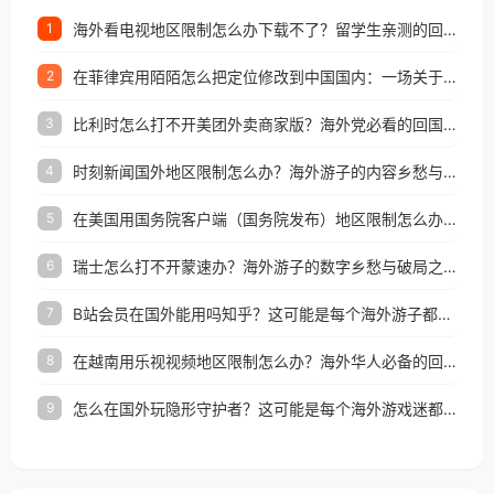
海外看电视地区限制怎么办下载不了？留学生亲测的回国加速方案（附2026世界杯观赛技巧）
1
在菲律宾用陌陌怎么把定位修改到中国国内：一场关于归属感与连接的探索
2
比利时怎么打不开美团外卖商家版？海外党必看的回国加速全攻略
3
时刻新闻国外地区限制怎么办？海外游子的内容乡愁与破局之路
4
在美国用国务院客户端（国务院发布）地区限制怎么办？3步解决海外看国内内容难题
5
瑞士怎么打不开蒙速办？海外游子的数字乡愁与破局之路
6
B站会员在国外能用吗知乎？这可能是每个海外游子都问过的问题
7
在越南用乐视视频地区限制怎么办？海外华人必备的回国加速攻略
8
怎么在国外玩隐形守护者？这可能是每个海外游戏迷都问过的问题
9