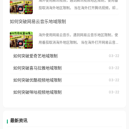
海外使用腾讯视频，遇到腾讯视频地区限制，使用番
茄取消海外地区限制。 当在海外打开腾讯视频，却突
然弹出“由于版权限制，您所在的地区无法播放”的提
如何突破网易云音乐地域限制
示语。 海外用户如香港、澳门、台湾、美国、加拿
大、澳大利亚、欧洲等国家和地区时，腾讯视频也会
海外使用网易云音乐，遇到网易云音乐地区限制，使
像其他音乐平台一样，出现地区及版权限制问题，且
用番茄取消海外地区限制。 当在海外打开网易云音
仅能在中国大陆地区播放。 遇到这个问题的朋友们，
乐，却突然弹出“由于版权限制，您所在的地区无法
使用番茄回国加速器，即可解决「海外用户收听腾讯
如何突破爱奇艺地域限制
03-22
播放”的提示语。 海外用户如香港、澳门、台湾、美
视频地区版权限制」的问题，无论人在香港、澳门、
国、加拿大、澳大利亚、欧洲等国家和地区时，网易
如何突破喜马拉雅地域限制
03-22
台湾、美国、加拿大、澳大利亚、欧洲等国家和地区
云音乐也会像其他音乐平台一样，出现地区及版权限
工作、留学、定居等，都可以使用，不再因地区和版
如何突破优酷视频地域限制
03-22
制问题，且仅能在中国大陆地区播放。 遇到这个问题
权限制所困扰。
的朋友们，使用番茄回国加速器，即可解决「海外用
如何突破咪咕视频地域限制
03-22
户收听网易云音乐地区版权限制」的问题，无论人在
香港、澳门、台湾、美国、加拿大、澳大利亚、欧洲
等国家和地区工作、留学、定居等，都可以使用，不
再因地区和版权限制所困扰。
最新资讯