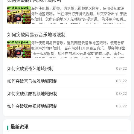
如何突破腾讯视频地域限制
海外使用腾讯视频，遇到腾讯视频地区限制，使用番茄取消
海外地区限制。 当在海外打开腾讯视频，却突然弹出“由于版
权限制，您所在的地区无法播放”的提示语。 海外用户如香
港、澳门、台湾、美国、加拿大、澳大利亚、欧洲等国家和
地区时，腾讯视频也会像其他音乐平台一样，出现地区及版
如何突破网易云音乐地域限制
权限制问题，且仅能在中国大陆地区播放。 遇到这个问题的
朋友们，使用番茄回国加速器，即可解决「海外用户收听腾
海外使用网易云音乐，遇到网易云音乐地区限制，使用番茄
讯视频地区版权限制」的问题，无论人在香港、澳门、台
取消海外地区限制。 当在海外打开网易云音乐，却突然弹出
湾、美国、加拿大、澳大利亚、欧洲等国家和地区工作、留
“由于版权限制，您所在的地区无法播放”的提示语。 海外用
学、定居等，都可以使用，不再因地区和版权限制所困扰。
户如香港、澳门、台湾、美国、加拿大、澳大利亚、欧洲等
国家和地区时，网易云音乐也会像其他音乐平台一样，出现
如何突破爱奇艺地域限制
03-22
地区及版权限制问题，且仅能在中国大陆地区播放。 遇到这
个问题的朋友们，使用番茄回国加速器，即可解决「海外用
如何突破喜马拉雅地域限制
户收听网易云音乐地区版权限制」的问题，无论人在香港、
03-22
澳门、台湾、美国、加拿大、澳大利亚、欧洲等国家和地区
工作、留学、定居等，都可以使用，不再因地区和版权限制
如何突破优酷视频地域限制
03-22
所困扰。
如何突破咪咕视频地域限制
03-22
最新资讯