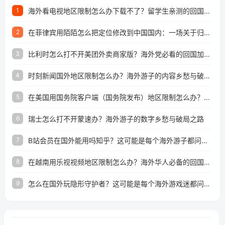
海外看电视地区限制怎么办下载不了？留学生亲测的回国加速方案（附2026世界杯观赛技巧）
1
在菲律宾用陌陌怎么把定位修改到中国国内：一场关于归属感与连接的探索
2
比利时怎么打不开美团外卖商家版？海外党必看的回国加速全攻略
3
时刻新闻国外地区限制怎么办？海外游子的内容乡愁与破局之路
4
在美国用国务院客户端（国务院发布）地区限制怎么办？3步解决海外看国内内容难题
5
瑞士怎么打不开蒙速办？海外游子的数字乡愁与破局之路
6
B站会员在国外能用吗知乎？这可能是每个海外游子都问过的问题
7
在越南用乐视视频地区限制怎么办？海外华人必备的回国加速攻略
8
怎么在国外玩隐形守护者？这可能是每个海外游戏迷都问过的问题
9