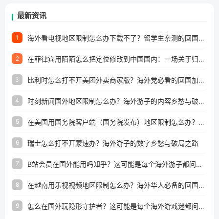
最新资讯
海外看电视地区限制怎么办下载不了？留学生亲测的回国加速方案（附2026世界杯观赛技巧）
1
在菲律宾用陌陌怎么把定位修改到中国国内：一场关于归属感与连接的探索
2
比利时怎么打不开美团外卖商家版？海外党必看的回国加速全攻略
3
时刻新闻国外地区限制怎么办？海外游子的内容乡愁与破局之路
4
在美国用国务院客户端（国务院发布）地区限制怎么办？3步解决海外看国内内容难题
5
瑞士怎么打不开蒙速办？海外游子的数字乡愁与破局之路
6
B站会员在国外能用吗知乎？这可能是每个海外游子都问过的问题
7
在越南用乐视视频地区限制怎么办？海外华人必备的回国加速攻略
8
怎么在国外玩隐形守护者？这可能是每个海外游戏迷都问过的问题
9