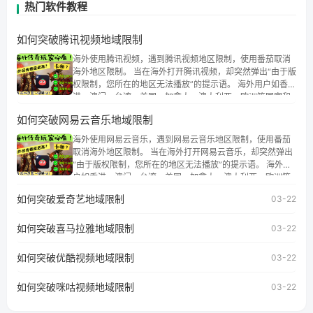
热门软件教程
如何突破腾讯视频地域限制
海外使用腾讯视频，遇到腾讯视频地区限制，使用番茄取消
海外地区限制。 当在海外打开腾讯视频，却突然弹出“由于版
权限制，您所在的地区无法播放”的提示语。 海外用户如香
港、澳门、台湾、美国、加拿大、澳大利亚、欧洲等国家和
地区时，腾讯视频也会像其他音乐平台一样，出现地区及版
如何突破网易云音乐地域限制
权限制问题，且仅能在中国大陆地区播放。 遇到这个问题的
朋友们，使用番茄回国加速器，即可解决「海外用户收听腾
海外使用网易云音乐，遇到网易云音乐地区限制，使用番茄
讯视频地区版权限制」的问题，无论人在香港、澳门、台
取消海外地区限制。 当在海外打开网易云音乐，却突然弹出
湾、美国、加拿大、澳大利亚、欧洲等国家和地区工作、留
“由于版权限制，您所在的地区无法播放”的提示语。 海外用
学、定居等，都可以使用，不再因地区和版权限制所困扰。
户如香港、澳门、台湾、美国、加拿大、澳大利亚、欧洲等
国家和地区时，网易云音乐也会像其他音乐平台一样，出现
如何突破爱奇艺地域限制
03-22
地区及版权限制问题，且仅能在中国大陆地区播放。 遇到这
个问题的朋友们，使用番茄回国加速器，即可解决「海外用
如何突破喜马拉雅地域限制
户收听网易云音乐地区版权限制」的问题，无论人在香港、
03-22
澳门、台湾、美国、加拿大、澳大利亚、欧洲等国家和地区
工作、留学、定居等，都可以使用，不再因地区和版权限制
如何突破优酷视频地域限制
03-22
所困扰。
如何突破咪咕视频地域限制
03-22