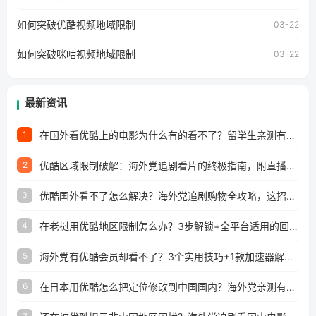
澳门、台湾、美国、加拿大、澳大利亚、欧洲等国家和地区
工作、留学、定居等，都可以使用，不再因地区和版权限制
如何突破优酷视频地域限制
03-22
所困扰。
如何突破咪咕视频地域限制
03-22
最新资讯
在国外看优酷上的电影为什么有的看不了？留学生亲测有效的回国加速方案
1
优酷区域限制破解：海外党追剧看片的终极指南，附直播欧冠+1905电影网解决方案
2
优酷国外看不了怎么解决？海外党追剧购物全攻略，这招亲测有效！
3
在老挝用优酷地区限制怎么办？3步解锁+全平台适用的回国加速器指南
4
海外党有优酷会员却看不了？3个实用技巧+1款加速器解决追剧&金融APP难题
5
在日本用优酷怎么把定位修改到中国国内？海外党亲测有效的回国加速指南
6