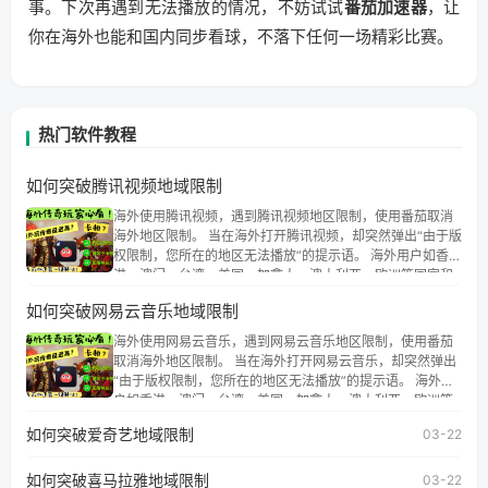
事。下次再遇到无法播放的情况，不妨试试
番茄加速器
，让
你在海外也能和国内同步看球，不落下任何一场精彩比赛。
热门软件教程
如何突破腾讯视频地域限制
海外使用腾讯视频，遇到腾讯视频地区限制，使用番茄取消
海外地区限制。 当在海外打开腾讯视频，却突然弹出“由于版
权限制，您所在的地区无法播放”的提示语。 海外用户如香
港、澳门、台湾、美国、加拿大、澳大利亚、欧洲等国家和
地区时，腾讯视频也会像其他音乐平台一样，出现地区及版
如何突破网易云音乐地域限制
权限制问题，且仅能在中国大陆地区播放。 遇到这个问题的
朋友们，使用番茄回国加速器，即可解决「海外用户收听腾
海外使用网易云音乐，遇到网易云音乐地区限制，使用番茄
讯视频地区版权限制」的问题，无论人在香港、澳门、台
取消海外地区限制。 当在海外打开网易云音乐，却突然弹出
湾、美国、加拿大、澳大利亚、欧洲等国家和地区工作、留
“由于版权限制，您所在的地区无法播放”的提示语。 海外用
学、定居等，都可以使用，不再因地区和版权限制所困扰。
户如香港、澳门、台湾、美国、加拿大、澳大利亚、欧洲等
国家和地区时，网易云音乐也会像其他音乐平台一样，出现
如何突破爱奇艺地域限制
03-22
地区及版权限制问题，且仅能在中国大陆地区播放。 遇到这
个问题的朋友们，使用番茄回国加速器，即可解决「海外用
如何突破喜马拉雅地域限制
户收听网易云音乐地区版权限制」的问题，无论人在香港、
03-22