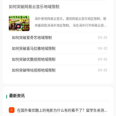
然弹出“由于版权限制，您所在的地区无法播放”的提
如何突破网易云音乐地域限制
示语。 海外用户如香港、澳门、台湾、美国、加拿
大、澳大利亚、欧洲等国家和地区时，腾讯视频也会
海外使用网易云音乐，遇到网易云音乐地区限制，使
像其他音乐平台一样，出现地区及版权限制问题，且
用番茄取消海外地区限制。 当在海外打开网易云音
仅能在中国大陆地区播放。 遇到这个问题的朋友们，
乐，却突然弹出“由于版权限制，您所在的地区无法
使用番茄回国加速器，即可解决「海外用户收听腾讯
如何突破爱奇艺地域限制
03-22
播放”的提示语。 海外用户如香港、澳门、台湾、美
视频地区版权限制」的问题，无论人在香港、澳门、
国、加拿大、澳大利亚、欧洲等国家和地区时，网易
如何突破喜马拉雅地域限制
03-22
台湾、美国、加拿大、澳大利亚、欧洲等国家和地区
云音乐也会像其他音乐平台一样，出现地区及版权限
工作、留学、定居等，都可以使用，不再因地区和版
如何突破优酷视频地域限制
03-22
制问题，且仅能在中国大陆地区播放。 遇到这个问题
权限制所困扰。
的朋友们，使用番茄回国加速器，即可解决「海外用
如何突破咪咕视频地域限制
03-22
户收听网易云音乐地区版权限制」的问题，无论人在
香港、澳门、台湾、美国、加拿大、澳大利亚、欧洲
等国家和地区工作、留学、定居等，都可以使用，不
再因地区和版权限制所困扰。
最新资讯
在国外看优酷上的电影为什么有的看不了？留学生亲测有效的回国加速方案
1