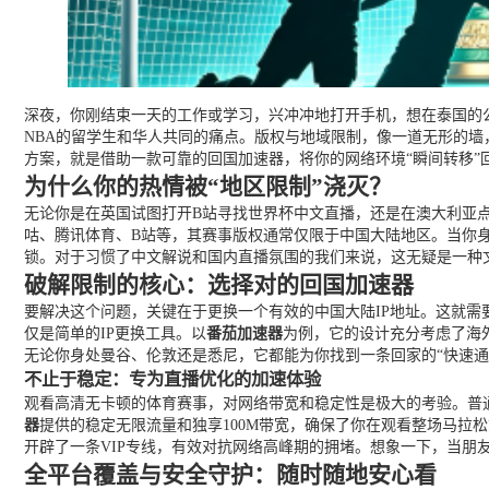
深夜，你刚结束一天的工作或学习，兴冲冲地打开手机，想在泰国的公
NBA的留学生和华人共同的痛点。版权与地域限制，像一道无形的墙
方案，就是借助一款可靠的回国加速器，将你的网络环境“瞬间转移
为什么你的热情被“地区限制”浇灭？
无论你是在英国试图打开B站寻找世界杯中文直播，还是在澳大利亚
咕、腾讯体育、B站等，其赛事版权通常仅限于中国大陆地区。当你身
锁。对于习惯了中文解说和国内直播氛围的我们来说，这无疑是一种文
破解限制的核心：选择对的回国加速器
要解决这个问题，关键在于更换一个有效的中国大陆IP地址。这就
仅是简单的IP更换工具。以
番茄加速器
为例，它的设计充分考虑了海
无论你身处曼谷、伦敦还是悉尼，它都能为你找到一条回家的“快速通
不止于稳定：专为直播优化的加速体验
观看高清无卡顿的体育赛事，对网络带宽和稳定性是极大的考验。普
器
提供的稳定无限流量和独享100M带宽，确保了你在观看整场马
开辟了一条VIP专线，有效对抗网络高峰期的拥堵。想象一下，当
全平台覆盖与安全守护：随时随地安心看