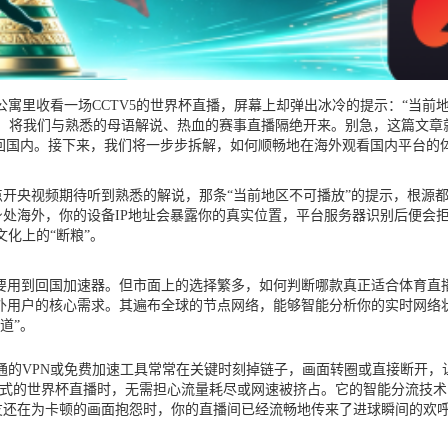
寓里收看一场CCTV5的世界杯直播，屏幕上却弹出冰冷的提示：“当前
，将我们与熟悉的母语解说、热血的赛事直播隔绝开来。别急，这篇文章
”回国内。接下来，我们将一步步拆解，如何顺畅地在海外观看国内平台的
点开央视频期待听到熟悉的解说，那条“当前地区不可播放”的提示，根源
处海外，你的设备IP地址会暴露你的真实位置，平台服务器识别后便会拒
化上的“断粮”。
需要用到回国加速器。但市面上的选择繁多，如何判断哪款真正适合体育直
外用户的核心需求。其遍布全球的节点网络，能够智能分析你的实时网络
道”。
通的VPN或免费加速工具常常在关键时刻掉链子，画面转圈或直接断开，
拉松式的世界杯直播时，无需担心流量耗尽或网速被挤占。它的智能分流技
朋友还在为卡顿的画面抱怨时，你的直播间已经流畅地传来了进球瞬间的欢