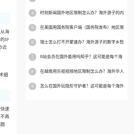
看的回国加速全攻略
洲等国家和地区工作、留
时刻新闻国外地区限制怎么办？海外游子的内
4
学、定居等，都可以使用，
容乡愁与破局之路
不再因地区和版权限制所困
在美国用国务院客户端（国务院发布）地区限
5
扰。
求从海
制怎么办？3步解决海外看国内内容难题
IP
瑞士怎么打不开蒙速办？海外游子的数字乡愁
6
抄近
与破局之路
B站会员在国外能用吗知乎？这可能是每个海
7
外游子都问过的问题
在越南用乐视视频地区限制怎么办？海外华人
8
术细
必备的回国加速攻略
怎么在国外玩隐形守护者？这可能是每个海外
9
游戏迷都问过的问题
近快速
你不再
冲圆