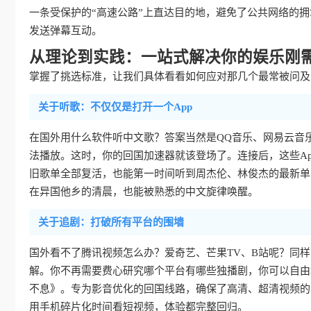
一条受保护的“高速公路”上直达目的地，避免了公共网络的
发送弹幕互动。
从理论到实践：一站式解决你的娱乐刚
掌握了挑选标准，让我们具体看看如何应对那几个最常被问及的
关于听歌：不仅仅是打开一个App
在国外用什么软件听中文歌？答案当然是QQ音乐、网易云音
法播放。这时，你的回国加速器就该登场了。连接后，这些Ap
旧歌单全部复活，也能第一时间听到周杰伦、林俊杰的最新单
在异国他乡的清晨，也能被熟悉的中文旋律唤醒。
关于追剧：打破所有平台的围墙
国外看不了腾讯视频怎么办？爱奇艺、芒果TV、B站呢？同
解。你不再需要费心研究哪个平台有哪些独播剧，你可以自由
不息》。专为影音优化的回国线路，确保了高清、超清视频的
用手机碎片化时间看短视频，体验都完整回归。