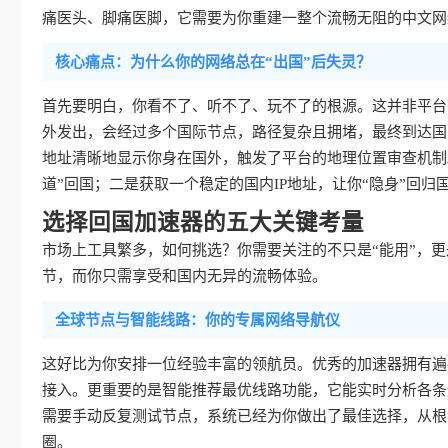
痛医头、脚痛医脚，它需要为你重建一整个流畅无阻的中文网
核心痛点：为什么你的网络总在“出国”后失灵？
首先要明白，你看不了、听不了、玩不了的根源。这并非平台
外发出，会经过多个国际节点，路径复杂且拥堵，最终到达国
地址清晰地显示你身在国外，触发了平台的地理位置审查机制
道”回国；二是获取一个稳定的国内IP地址，让你“隐身”回归
选择回国加速器的五大关键考量
市场上工具繁多，如何挑选？你需要关注的不只是“能用”，更是
节，而你只需享受和国内无异的流畅体验。
全球节点与智能线路：你的专属网络导航仪
这好比为你安排一位经验丰富的领航员。优秀的加速器拥有遍
接入。更重要的是智能推荐最优线路功能，它能实时分析各条
需要手动反复测试节点，系统已经为你做出了最佳选择，从根
圈。