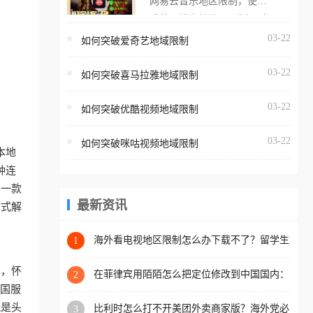
网易云音乐地区限制，使用
海外用户如香港、澳门、台
番茄取消海外地区限制。 当
湾、美国、加拿大、澳大利
在海外打开网易云音乐，却
03-22
如何突破爱奇艺地域限制
亚、欧洲等国家和地区时，
突然弹出“由于版权限制，您
腾讯视频也会像其他音乐平
03-22
所在的地区无法播放”的提示
如何突破喜马拉雅地域限制
台一样，出现地区及版权限
语。 海外用户如香港、澳
制问题，且仅能在中国大陆
03-22
如何突破优酷视频地域限制
门、台湾、美国、加拿大、
地区播放。 遇到这个问题的
澳大利亚、欧洲等国家和地
朋友们，使用番茄回国加速
03-22
如何突破咪咕视频地域限制
区时，网易云音乐也会像其
本地
器，即可解决「海外用户收
他音乐平台一样，出现地区
种连
听腾讯视频地区版权限制」
及版权限制问题，且仅能在
助一款
的问题，无论人在香港、澳
中国大陆地区播放。 遇到这
最新资讯
站式解
门、台湾、美国、加拿大、
个问题的朋友们，使用番茄
澳大利亚、欧洲等国家和地
回国加速器，即可解决「海
海外看电视地区限制怎么办下载不了？留学生
1
区工作、留学、定居等，都
亲测的回国加速方案（附2026世界杯观赛技
外用户收听网易云音乐地区
可以使用，不再因地区和版
巧）
单，怀
版权限制」的问题，无论人
在菲律宾用陌陌怎么把定位修改到中国国内：
2
权限制所困扰。
一场关于归属感与连接的探索
把国服
在香港、澳门、台湾、美
能是头
比利时怎么打不开美团外卖商家版？海外党必
3
国、加拿大、澳大利亚、欧