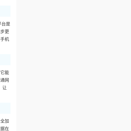
平台是
同步更
用手机
。它能
普通网
，让
安全加
数据在