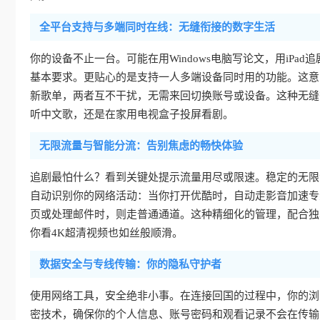
全平台支持与多端同时在线：无缝衔接的数字生活
你的设备不止一台。可能在用Windows电脑写论文，用iPad追剧
基本要求。更贴心的是支持一人多端设备同时用的功能。这意
新歌单，两者互不干扰，无需来回切换账号或设备。这种无缝
听中文歌，还是在家用电视盒子投屏看剧。
无限流量与智能分流：告别焦虑的畅快体验
追剧最怕什么？看到关键处提示流量用尽或限速。稳定的无限
自动识别你的网络活动：当你打开优酷时，自动走影音加速专
页或处理邮件时，则走普通通道。这种精细化的管理，配合独
你看4K超清视频也如丝般顺滑。
数据安全与专线传输：你的隐私守护者
使用网络工具，安全绝非小事。在连接回国的过程中，你的浏
密技术，确保你的个人信息、账号密码和观看记录不会在传输