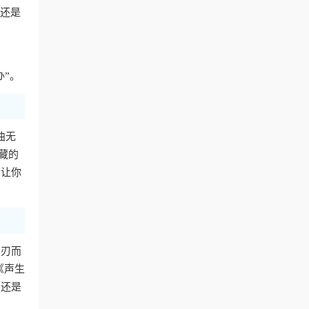
费还是
办”。
曲无
藏的
，让你
迎刃而
《声生
，还是