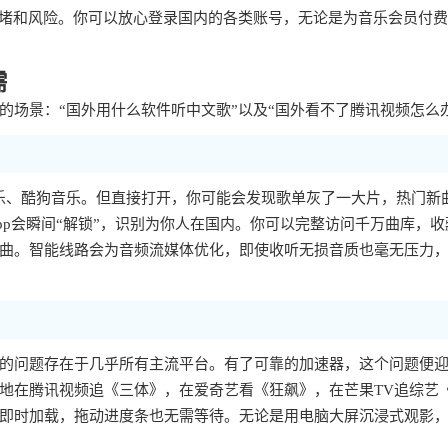
拥堵和风险。你可以放心登录国内的各类账号，无论是为音乐会员付
需
场景：“国外用什么软件听中文歌”以及“国外看不了腾讯视频怎么
乐、酷狗音乐。但直接打开，你可能会发现歌单灰了一大片，热门新
p会瞬间“解锁”，识别为你人在国内。你可以完整访问千万曲库，收
曲。智能线路会为音频流媒体优化，即使收听无损音质也毫无压力
样的问题存在于几乎所有主流平台。有了可靠的加速器，这个问题便
地在腾讯视频追《三体》，在爱奇艺看《狂飙》，在芒果TV追综艺
即时加载，拖动进度条也无需等待。无论是用电脑大屏沉浸式观影