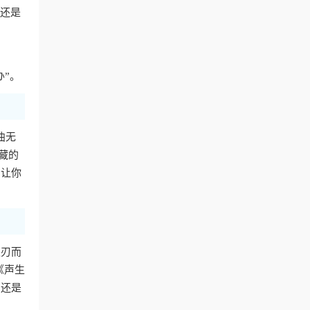
费还是
办”。
曲无
藏的
，让你
迎刃而
《声生
，还是