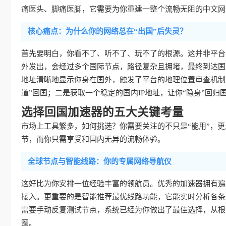
痛医头、脚痛医脚，它需要为你重建一整个流畅无阻的中文网
核心痛点：为什么你的网络总在“出国”后失灵？
首先要明白，你看不了、听不了、玩不了的根源。这并非平台
外发出，会经过多个国际节点，路径复杂且拥堵，最终到达国
地址清晰地显示你身在国外，触发了平台的地理位置审查机制
道”回国；二是获取一个稳定的国内IP地址，让你“隐身”回归
选择回国加速器的五大关键考量
市场上工具繁多，如何挑选？你需要关注的不只是“能用”，更是
节，而你只需享受和国内无异的流畅体验。
全球节点与智能线路：你的专属网络导航仪
这好比为你安排一位经验丰富的领航员。优秀的加速器拥有遍
接入。更重要的是智能推荐最优线路功能，它能实时分析各条
需要手动反复测试节点，系统已经为你做出了最佳选择，从根
圈。