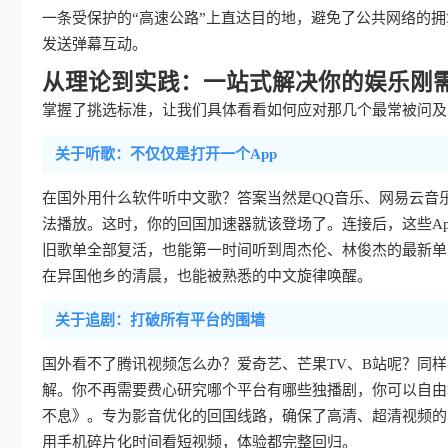
一条受保护的“高速公路”上直达目的地，避免了公共网络的
发送弹幕互动。
从理论到实践：一站式解决你的娱乐刚
掌握了挑选标准，让我们具体看看如何应对那几个最常被问及的
关于听歌：不仅仅是打开一个App
在国外用什么软件听中文歌？答案当然是QQ音乐、网易云音
法播放。这时，你的回国加速器就该登场了。连接后，这些Ap
旧歌单全部复活，也能第一时间听到周杰伦、林俊杰的最新单
在异国他乡的清晨，也能被熟悉的中文旋律唤醒。
关于追剧：打破所有平台的围墙
国外看不了腾讯视频怎么办？爱奇艺、芒果TV、B站呢？同
解。你不再需要费心研究哪个平台有哪些独播剧，你可以自由
不息》。专为影音优化的回国线路，确保了高清、超清视频的
用手机碎片化时间看短视频，体验都完整回归。