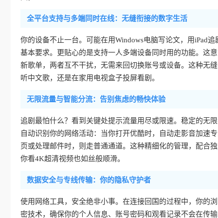
全平台支持与多端同时在线：无缝衔接的数字生活
你的设备不止一台。可能在用Windows电脑写论文，用iPad追剧
基本要求。更贴心的是支持一人多端设备同时用的功能。这意
新歌单，两者互不干扰，无需来回切换账号或设备。这种无缝
听中文歌，还是在家用电视盒子投屏看剧。
无限流量与智能分流：告别焦虑的畅快体验
追剧最怕什么？看到关键处提示流量用尽或限速。稳定的无限
自动识别你的网络活动：当你打开优酷时，自动走影音加速专
页或处理邮件时，则走普通通道。这种精细化的管理，配合独
你看4K超清视频也如丝般顺滑。
数据安全与专线传输：你的隐私守护者
使用网络工具，安全绝非小事。在连接回国的过程中，你的浏
密技术，确保你的个人信息、账号密码和观看记录不会在传输