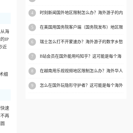
看的回国加速全攻略
洲等国家和地区工作、留
时刻新闻国外地区限制怎么办？海外游子的内
4
学、定居等，都可以使用，
容乡愁与破局之路
不再因地区和版权限制所困
在美国用国务院客户端（国务院发布）地区限
5
扰。
求从海
制怎么办？3步解决海外看国内内容难题
IP
瑞士怎么打不开蒙速办？海外游子的数字乡愁
6
抄近
与破局之路
B站会员在国外能用吗知乎？这可能是每个海
7
外游子都问过的问题
在越南用乐视视频地区限制怎么办？海外华人
8
术细
必备的回国加速攻略
怎么在国外玩隐形守护者？这可能是每个海外
9
游戏迷都问过的问题
近快速
你不再
冲圆