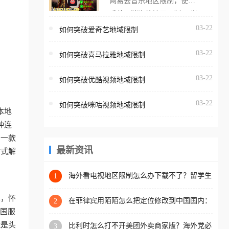
网易云音乐地区限制，使用
海外用户如香港、澳门、台
番茄取消海外地区限制。 当
湾、美国、加拿大、澳大利
在海外打开网易云音乐，却
03-22
如何突破爱奇艺地域限制
亚、欧洲等国家和地区时，
突然弹出“由于版权限制，您
腾讯视频也会像其他音乐平
03-22
所在的地区无法播放”的提示
如何突破喜马拉雅地域限制
台一样，出现地区及版权限
语。 海外用户如香港、澳
制问题，且仅能在中国大陆
03-22
如何突破优酷视频地域限制
门、台湾、美国、加拿大、
地区播放。 遇到这个问题的
澳大利亚、欧洲等国家和地
朋友们，使用番茄回国加速
03-22
如何突破咪咕视频地域限制
区时，网易云音乐也会像其
本地
器，即可解决「海外用户收
他音乐平台一样，出现地区
种连
听腾讯视频地区版权限制」
及版权限制问题，且仅能在
助一款
的问题，无论人在香港、澳
中国大陆地区播放。 遇到这
最新资讯
站式解
门、台湾、美国、加拿大、
个问题的朋友们，使用番茄
澳大利亚、欧洲等国家和地
回国加速器，即可解决「海
海外看电视地区限制怎么办下载不了？留学生
1
区工作、留学、定居等，都
亲测的回国加速方案（附2026世界杯观赛技
外用户收听网易云音乐地区
可以使用，不再因地区和版
巧）
单，怀
版权限制」的问题，无论人
在菲律宾用陌陌怎么把定位修改到中国国内：
2
权限制所困扰。
一场关于归属感与连接的探索
把国服
在香港、澳门、台湾、美
能是头
比利时怎么打不开美团外卖商家版？海外党必
3
国、加拿大、澳大利亚、欧