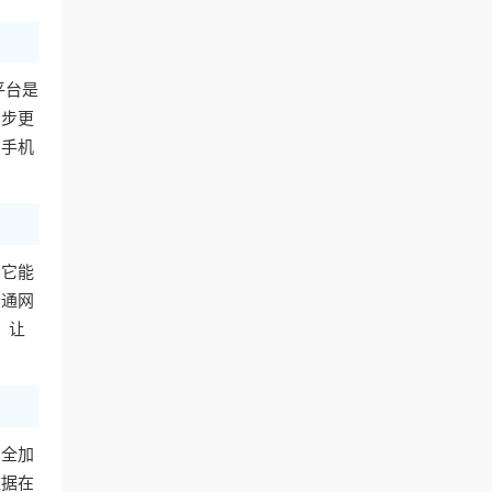
平台是
同步更
用手机
。它能
普通网
，让
安全加
数据在