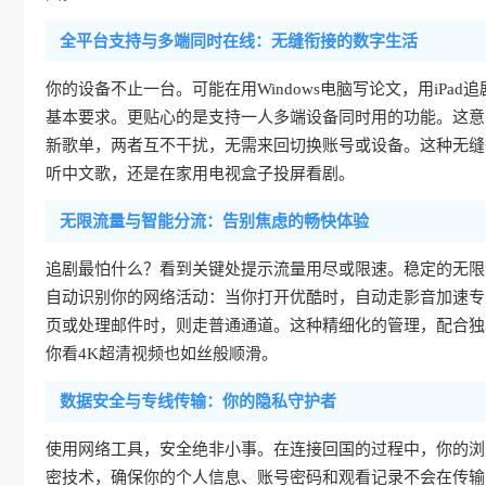
全平台支持与多端同时在线：无缝衔接的数字生活
你的设备不止一台。可能在用Windows电脑写论文，用iPad追剧
基本要求。更贴心的是支持一人多端设备同时用的功能。这意
新歌单，两者互不干扰，无需来回切换账号或设备。这种无缝
听中文歌，还是在家用电视盒子投屏看剧。
无限流量与智能分流：告别焦虑的畅快体验
追剧最怕什么？看到关键处提示流量用尽或限速。稳定的无限
自动识别你的网络活动：当你打开优酷时，自动走影音加速专
页或处理邮件时，则走普通通道。这种精细化的管理，配合独
你看4K超清视频也如丝般顺滑。
数据安全与专线传输：你的隐私守护者
使用网络工具，安全绝非小事。在连接回国的过程中，你的浏
密技术，确保你的个人信息、账号密码和观看记录不会在传输