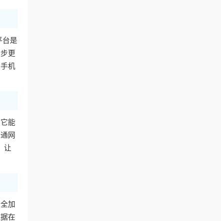
平台是
同步更
用手机
。它能
普通网
，让
安全加
数据在