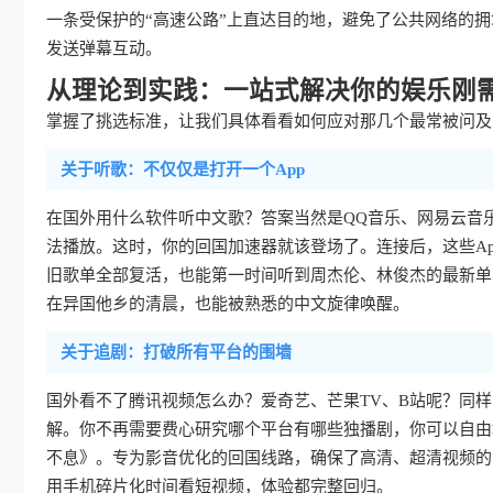
一条受保护的“高速公路”上直达目的地，避免了公共网络的
发送弹幕互动。
从理论到实践：一站式解决你的娱乐刚
掌握了挑选标准，让我们具体看看如何应对那几个最常被问及的
关于听歌：不仅仅是打开一个App
在国外用什么软件听中文歌？答案当然是QQ音乐、网易云音
法播放。这时，你的回国加速器就该登场了。连接后，这些Ap
旧歌单全部复活，也能第一时间听到周杰伦、林俊杰的最新单
在异国他乡的清晨，也能被熟悉的中文旋律唤醒。
关于追剧：打破所有平台的围墙
国外看不了腾讯视频怎么办？爱奇艺、芒果TV、B站呢？同
解。你不再需要费心研究哪个平台有哪些独播剧，你可以自由
不息》。专为影音优化的回国线路，确保了高清、超清视频的
用手机碎片化时间看短视频，体验都完整回归。