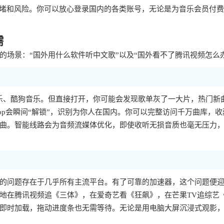
拥堵和风险。你可以放心登录国内的各类账号，无论是为音乐会员付
需
场景：“国外用什么软件听中文歌”以及“国外看不了腾讯视频怎么
乐、酷狗音乐。但直接打开，你可能会发现歌单灰了一大片，热门新
p会瞬间“解锁”，识别为你人在国内。你可以完整访问千万曲库，收
曲。智能线路会为音频流媒体优化，即使收听无损音质也毫无压力
样的问题存在于几乎所有主流平台。有了可靠的加速器，这个问题便
地在腾讯视频追《三体》，在爱奇艺看《狂飙》，在芒果TV追综艺
即时加载，拖动进度条也无需等待。无论是用电脑大屏沉浸式观影