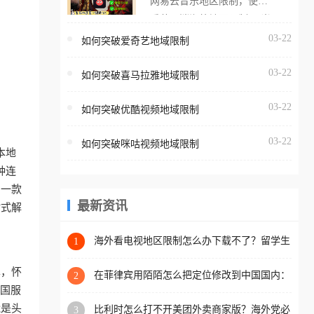
网易云音乐地区限制，使用
海外用户如香港、澳门、台
番茄取消海外地区限制。 当
湾、美国、加拿大、澳大利
在海外打开网易云音乐，却
03-22
如何突破爱奇艺地域限制
亚、欧洲等国家和地区时，
突然弹出“由于版权限制，您
腾讯视频也会像其他音乐平
03-22
所在的地区无法播放”的提示
如何突破喜马拉雅地域限制
台一样，出现地区及版权限
语。 海外用户如香港、澳
制问题，且仅能在中国大陆
03-22
如何突破优酷视频地域限制
门、台湾、美国、加拿大、
地区播放。 遇到这个问题的
澳大利亚、欧洲等国家和地
朋友们，使用番茄回国加速
03-22
如何突破咪咕视频地域限制
区时，网易云音乐也会像其
本地
器，即可解决「海外用户收
他音乐平台一样，出现地区
种连
听腾讯视频地区版权限制」
及版权限制问题，且仅能在
助一款
的问题，无论人在香港、澳
中国大陆地区播放。 遇到这
最新资讯
站式解
门、台湾、美国、加拿大、
个问题的朋友们，使用番茄
澳大利亚、欧洲等国家和地
回国加速器，即可解决「海
海外看电视地区限制怎么办下载不了？留学生
1
区工作、留学、定居等，都
亲测的回国加速方案（附2026世界杯观赛技
外用户收听网易云音乐地区
可以使用，不再因地区和版
巧）
单，怀
版权限制」的问题，无论人
在菲律宾用陌陌怎么把定位修改到中国国内：
2
权限制所困扰。
一场关于归属感与连接的探索
把国服
在香港、澳门、台湾、美
能是头
比利时怎么打不开美团外卖商家版？海外党必
3
国、加拿大、澳大利亚、欧