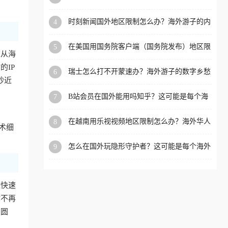
看的回国加速全攻略
洲等国家和地区工作、留
时刻新闻国外地区限制怎么办？海外游子的内
4
学、定居等，都可以使用，
容乡愁与破局之路
不再因地区和版权限制所困
在美国用国务院客户端（国务院发布）地区限
5
扰。
求从海
制怎么办？3步解决海外看国内内容难题
IP
瑞士怎么打不开蒙速办？海外游子的数字乡愁
6
抄近
与破局之路
B站会员在国外能用吗知乎？这可能是每个海
7
外游子都问过的问题
在越南用乐视视频地区限制怎么办？海外华人
8
术细
必备的回国加速攻略
怎么在国外玩隐形守护者？这可能是每个海外
9
游戏迷都问过的问题
近快速
你不再
冲圆