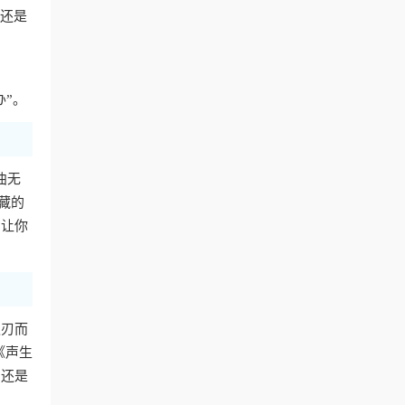
费还是
办”。
曲无
藏的
，让你
迎刃而
《声生
，还是