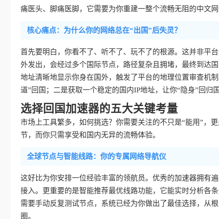
痛医头、脚痛医脚，它需要为你重建一整个流畅无阻的中文网
核心痛点：为什么你的网络总在“出国”后失灵？
首先要明白，你看不了、听不了、玩不了的根源。这并非平台
外发出，会经过多个国际节点，路径复杂且拥堵，最终到达国
地址清晰地显示你身在国外，触发了平台的地理位置审查机制
道”回国；二是获取一个稳定的国内IP地址，让你“隐身”回归
选择回国加速器的五大关键考量
市场上工具繁多，如何挑选？你需要关注的不只是“能用”，更是
节，而你只需享受和国内无异的流畅体验。
全球节点与智能线路：你的专属网络导航仪
这好比为你安排一位经验丰富的领航员。优秀的加速器拥有遍
接入。更重要的是智能推荐最优线路功能，它能实时分析各条
需要手动反复测试节点，系统已经为你做出了最佳选择，从根
圈。