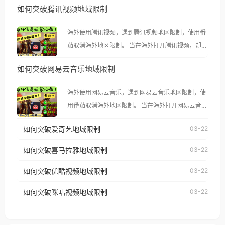
如何突破腾讯视频地域限制
海外使用腾讯视频，遇到腾讯视频地区限制，使用番
茄取消海外地区限制。 当在海外打开腾讯视频，却突
然弹出“由于版权限制，您所在的地区无法播放”的提
如何突破网易云音乐地域限制
示语。 海外用户如香港、澳门、台湾、美国、加拿
大、澳大利亚、欧洲等国家和地区时，腾讯视频也会
海外使用网易云音乐，遇到网易云音乐地区限制，使
像其他音乐平台一样，出现地区及版权限制问题，且
用番茄取消海外地区限制。 当在海外打开网易云音
仅能在中国大陆地区播放。 遇到这个问题的朋友们，
乐，却突然弹出“由于版权限制，您所在的地区无法
使用番茄回国加速器，即可解决「海外用户收听腾讯
如何突破爱奇艺地域限制
03-22
播放”的提示语。 海外用户如香港、澳门、台湾、美
视频地区版权限制」的问题，无论人在香港、澳门、
国、加拿大、澳大利亚、欧洲等国家和地区时，网易
如何突破喜马拉雅地域限制
03-22
台湾、美国、加拿大、澳大利亚、欧洲等国家和地区
云音乐也会像其他音乐平台一样，出现地区及版权限
工作、留学、定居等，都可以使用，不再因地区和版
如何突破优酷视频地域限制
03-22
制问题，且仅能在中国大陆地区播放。 遇到这个问题
权限制所困扰。
的朋友们，使用番茄回国加速器，即可解决「海外用
如何突破咪咕视频地域限制
03-22
户收听网易云音乐地区版权限制」的问题，无论人在
香港、澳门、台湾、美国、加拿大、澳大利亚、欧洲
等国家和地区工作、留学、定居等，都可以使用，不