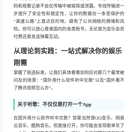
码和观看记录不会在传输中被窥探或泄露。专线传输进一
步提升了安全性和稳定性，让你的数据在一条受保护的
“高速公路”上直达目的地，避免了公共网络的拥堵和风
险。你可以放心登录国内的各类账号，无论是为音乐会员
付费还是发送弹幕互动。
从理论到实践：一站式解决你的娱乐
刚需
掌握了挑选标准，让我们具体看看如何应对那几个最常被
问及的场景：“国外用什么软件听中文歌”以及“国外看不
了腾讯视频怎么办”。
关于听歌：不仅仅是打开一个App
在国外用什么软件听中文歌？答案当然是QQ音乐、网易
云音乐、酷狗音乐。但直接打开，你可能会发现歌单灰了