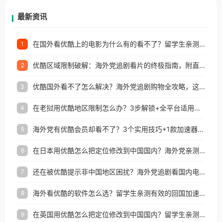
再因地区和版权限制所困扰。
最新资讯
在国外看优酷上的电影为什么有的看不了？留学生亲测有效的回国加速方案
1
优酷区域限制破解：海外党追剧看片的终极指南，附直播欧冠+1905电影网解决方案
2
优酷国外看不了怎么解决？海外党追剧购物全攻略，这招亲测有效！
3
在老挝用优酷地区限制怎么办？3步解锁+全平台适用的回国加速器指南
4
海外党有优酷会员却看不了？3个实用技巧+1款加速器解决追剧&金融APP难题
5
在日本用优酷怎么把定位修改到中国国内？海外党亲测有效的回国加速指南
6
还在被优酷提示非中国地区困扰？海外党追剧看国内电影的正确打开方式
7
海外看优酷的软件怎么选？留学生亲测有效的回国加速方案
8
在英国用优酷怎么把定位修改到中国国内？留学生亲测有效的回国加速方案
9