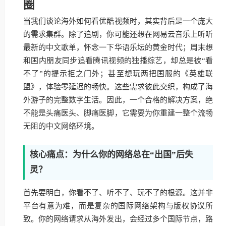
圈
当我们谈论海外如何看优酷视频时，其实背后是一个庞大
的需求集群。除了追剧，你可能还想在网易云音乐上听听
最新的中文歌单，怀念一下华语乐坛的黄金时代；周末想
和国内朋友同步追看腾讯视频的独播综艺，却总是被“看
不了”的提示拒之门外；甚至想玩两把国服的《英雄联
盟》，体验零延迟的畅快。这些需求彼此交织，构成了海
外游子的完整数字生活。因此，一个合格的解决方案，绝
不能是头痛医头、脚痛医脚，它需要为你重建一整个流畅
无阻的中文网络环境。
核心痛点：为什么你的网络总在“出国”后失
灵？
首先要明白，你看不了、听不了、玩不了的根源。这并非
平台有意为难，而是复杂的国际网络架构与版权协议所
致。你的网络请求从海外发出，会经过多个国际节点，路