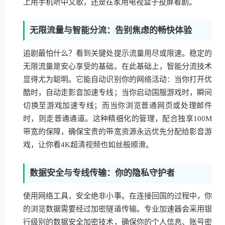
上用手机听中文歌，还是在家用电视盒子投屏看剧。
无限流量与智能分流：告别焦虑的畅快体验
追剧最怕什么？看到关键处提示流量用尽或限速。稳定的
无限流量是安心享受的基础。在此基础上，智能分流技术
显得尤为聪明。它能自动识别你的网络活动：当你打开优
酷时，自动走影音加速专线；当你启动国服游戏时，瞬间
切换至游戏加速专线；而当你浏览普通网页或处理邮件
时，则走普通通道。这种精细化的管理，配合独享100M
带宽的保障，确保宝贵的带宽资源永远优先分配给影音游
戏，让你看4K超清视频也如丝般顺滑。
数据安全与专线传输：你的隐私守护者
使用网络工具，安全绝非小事。在连接回国的过程中，你
的浏览数据需要经过加密隧道传输。专业加速器会采用银
行级别的数据安全加密技术，确保你的个人信息、账号密