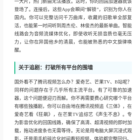
一大片，热门新曲无法播放。这时，你的回国加速器就该
登场了。连接后，这些App会瞬间“解锁”，识别为你人在
国内。你可以完整访问千万曲库，收藏的旧歌单全部复
活，也能第一时间听到周杰伦、林俊杰的最新单曲。智能
线路会为音频流媒体优化，即使收听无损音质也毫无压
力，让你在异国他乡的清晨，也能被熟悉的中文旋律唤
醒。
关于追剧：打破所有平台的围墙
国外看不了腾讯视频怎么办？爱奇艺、芒果TV、B站呢？
同样的问题存在于几乎所有主流平台。有了可靠的加速
器，这个问题便迎刃而解。你不再需要费心研究哪个平台
有哪些独播剧，你可以自由地在腾讯视频追《三体》，在
爱奇艺看《狂飙》，在芒果TV追综艺《声生不息》。专
为影音优化的回国线路，确保了高清、超清视频的即时加
载，拖动进度条也无需等待。无论是用电脑大屏沉浸式观
影，还是用手机碎片化时间看短视频，体验都完整回归。