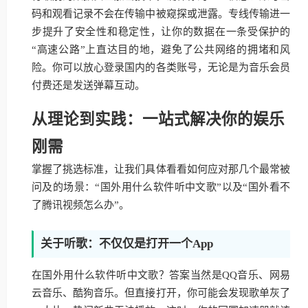
码和观看记录不会在传输中被窥探或泄露。专线传输进一
步提升了安全性和稳定性，让你的数据在一条受保护的
“高速公路”上直达目的地，避免了公共网络的拥堵和风
险。你可以放心登录国内的各类账号，无论是为音乐会员
付费还是发送弹幕互动。
从理论到实践：一站式解决你的娱乐
刚需
掌握了挑选标准，让我们具体看看如何应对那几个最常被
问及的场景：“国外用什么软件听中文歌”以及“国外看不
了腾讯视频怎么办”。
关于听歌：不仅仅是打开一个App
在国外用什么软件听中文歌？答案当然是QQ音乐、网易
云音乐、酷狗音乐。但直接打开，你可能会发现歌单灰了