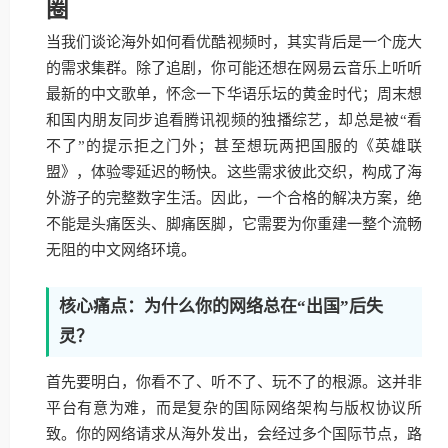
圈
当我们谈论海外如何看优酷视频时，其实背后是一个庞大
的需求集群。除了追剧，你可能还想在网易云音乐上听听
最新的中文歌单，怀念一下华语乐坛的黄金时代；周末想
和国内朋友同步追看腾讯视频的独播综艺，却总是被“看
不了”的提示拒之门外；甚至想玩两把国服的《英雄联
盟》，体验零延迟的畅快。这些需求彼此交织，构成了海
外游子的完整数字生活。因此，一个合格的解决方案，绝
不能是头痛医头、脚痛医脚，它需要为你重建一整个流畅
无阻的中文网络环境。
核心痛点：为什么你的网络总在“出国”后失
灵？
首先要明白，你看不了、听不了、玩不了的根源。这并非
平台有意为难，而是复杂的国际网络架构与版权协议所
致。你的网络请求从海外发出，会经过多个国际节点，路