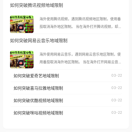
如何突破腾讯视频地域限制
海外使用腾讯视频，遇到腾讯视频地区限制，使用番
茄取消海外地区限制。 当在海外打开腾讯视频，却突
然弹出“由于版权限制，您所在的地区无法播放”的提
如何突破网易云音乐地域限制
示语。 海外用户如香港、澳门、台湾、美国、加拿
大、澳大利亚、欧洲等国家和地区时，腾讯视频也会
海外使用网易云音乐，遇到网易云音乐地区限制，使
像其他音乐平台一样，出现地区及版权限制问题，且
用番茄取消海外地区限制。 当在海外打开网易云音
仅能在中国大陆地区播放。 遇到这个问题的朋友们，
乐，却突然弹出“由于版权限制，您所在的地区无法
使用番茄回国加速器，即可解决「海外用户收听腾讯
如何突破爱奇艺地域限制
03-22
播放”的提示语。 海外用户如香港、澳门、台湾、美
视频地区版权限制」的问题，无论人在香港、澳门、
国、加拿大、澳大利亚、欧洲等国家和地区时，网易
如何突破喜马拉雅地域限制
03-22
台湾、美国、加拿大、澳大利亚、欧洲等国家和地区
云音乐也会像其他音乐平台一样，出现地区及版权限
工作、留学、定居等，都可以使用，不再因地区和版
如何突破优酷视频地域限制
03-22
制问题，且仅能在中国大陆地区播放。 遇到这个问题
权限制所困扰。
的朋友们，使用番茄回国加速器，即可解决「海外用
如何突破咪咕视频地域限制
03-22
户收听网易云音乐地区版权限制」的问题，无论人在
香港、澳门、台湾、美国、加拿大、澳大利亚、欧洲
等国家和地区工作、留学、定居等，都可以使用，不