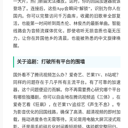
一大片，热门新曲无法播放。这时，你的回国加速器就该
登场了。连接后，这些App会瞬间“解锁”，识别为你人在
国内。你可以完整访问千万曲库，收藏的旧歌单全部复
活，也能第一时间听到周杰伦、林俊杰的最新单曲。智能
线路会为音频流媒体优化，即使收听无损音质也毫无压
力，让你在异国他乡的清晨，也能被熟悉的中文旋律唤
醒。
关于追剧：打破所有平台的围墙
国外看不了腾讯视频怎么办？爱奇艺、芒果TV、B站呢？
同样的问题存在于几乎所有主流平台。有了可靠的加速
器，这个问题便迎刃而解。你不再需要费心研究哪个平台
有哪些独播剧，你可以自由地在腾讯视频追《三体》，在
爱奇艺看《狂飙》，在芒果TV追综艺《声生不息》。专
为影音优化的回国线路，确保了高清、超清视频的即时加
载，拖动进度条也无需等待。无论是用电脑大屏沉浸式观
影，还是用手机碎片化时间看短视频，体验都完整回归。