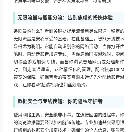
上用手机听中文歌，还是在家用电视盒子投屏看剧。
无限流量与智能分流：告别焦虑的畅快体验
追剧最怕什么？看到关键处提示流量用尽或限速。稳定的
无限流量是安心享受的基础。在此基础上，智能分流技术
显得尤为聪明。它能自动识别你的网络活动：当你打开优
酷时，自动走影音加速专线；当你启动国服游戏时，瞬间
切换至游戏加速专线；而当你浏览普通网页或处理邮件
时，则走普通通道。这种精细化的管理，配合独享100M
带宽的保障，确保宝贵的带宽资源永远优先分配给影音游
戏，让你看4K超清视频也如丝般顺滑。
数据安全与专线传输：你的隐私守护者
使用网络工具，安全绝非小事。在连接回国的过程中，你
的浏览数据需要经过加密隧道传输。专业加速器会采用银
行级别的数据安全加密技术，确保你的个人信息、账号密