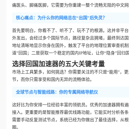
痛医头、脚痛医脚，它需要为你重建一整个流畅无阻的中文网
核心痛点：为什么你的网络总在“出国”后失灵？
首先要明白，你看不了、听不了、玩不了的根源。这并非平台
外发出，会经过多个国际节点，路径复杂且拥堵，最终到达国
地址清晰地显示你身在国外，触发了平台的地理位置审查机制
道”回国；二是获取一个稳定的国内IP地址，让你“隐身”回归
选择回国加速器的五大关键考量
市场上工具繁多，如何挑选？你需要关注的不只是“能用”，更是
节，而你只需享受和国内无异的流畅体验。
全球节点与智能线路：你的专属网络导航仪
这好比为你安排一位经验丰富的领航员。优秀的加速器拥有遍
接入。更重要的是智能推荐最优线路功能，它能实时分析各条
需要手动反复测试节点，系统已经为你做出了最佳选择，从根
圈。