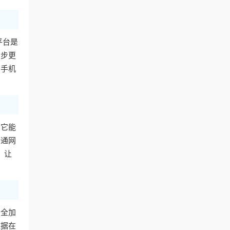
平台是
同步更
用手机
。它能
普通网
，让
安全加
数据在