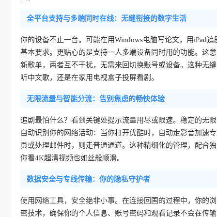
全平台支持与多端同时在线：无缝衔接的数字生活
你的设备不止一台。可能在用Windows电脑写论文，用iPad追剧
基本要求。更贴心的是支持一人多端设备同时用的功能。这意
新歌单，两者互不干扰，无需来回切换账号或设备。这种无缝
听中文歌，还是在家用电视盒子投屏看剧。
无限流量与智能分流：告别焦虑的畅快体验
追剧最怕什么？看到关键处提示流量用尽或限速。稳定的无限
自动识别你的网络活动：当你打开优酷时，自动走影音加速专
页或处理邮件时，则走普通通道。这种精细化的管理，配合独
你看4K超清视频也如丝般顺滑。
数据安全与专线传输：你的隐私守护者
使用网络工具，安全绝非小事。在连接回国的过程中，你的浏
密技术，确保你的个人信息、账号密码和观看记录不会在传输