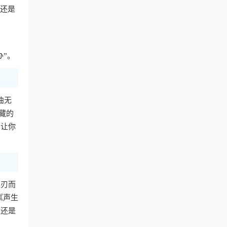
费还是
办”。
曲无
藏的
，让你
迎刃而
《声生
，还是