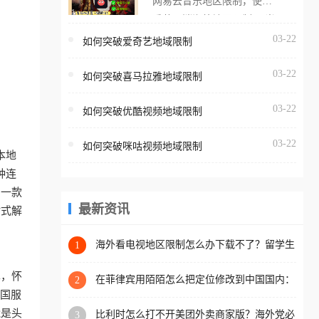
网易云音乐地区限制，使用
海外用户如香港、澳门、台
番茄取消海外地区限制。 当
湾、美国、加拿大、澳大利
在海外打开网易云音乐，却
03-22
如何突破爱奇艺地域限制
亚、欧洲等国家和地区时，
突然弹出“由于版权限制，您
腾讯视频也会像其他音乐平
03-22
所在的地区无法播放”的提示
如何突破喜马拉雅地域限制
台一样，出现地区及版权限
语。 海外用户如香港、澳
制问题，且仅能在中国大陆
03-22
如何突破优酷视频地域限制
门、台湾、美国、加拿大、
地区播放。 遇到这个问题的
澳大利亚、欧洲等国家和地
朋友们，使用番茄回国加速
03-22
如何突破咪咕视频地域限制
区时，网易云音乐也会像其
本地
器，即可解决「海外用户收
他音乐平台一样，出现地区
种连
听腾讯视频地区版权限制」
及版权限制问题，且仅能在
助一款
的问题，无论人在香港、澳
中国大陆地区播放。 遇到这
最新资讯
站式解
门、台湾、美国、加拿大、
个问题的朋友们，使用番茄
澳大利亚、欧洲等国家和地
回国加速器，即可解决「海
海外看电视地区限制怎么办下载不了？留学生
1
区工作、留学、定居等，都
亲测的回国加速方案（附2026世界杯观赛技
外用户收听网易云音乐地区
可以使用，不再因地区和版
巧）
单，怀
版权限制」的问题，无论人
在菲律宾用陌陌怎么把定位修改到中国国内：
2
权限制所困扰。
一场关于归属感与连接的探索
把国服
在香港、澳门、台湾、美
能是头
比利时怎么打不开美团外卖商家版？海外党必
3
国、加拿大、澳大利亚、欧