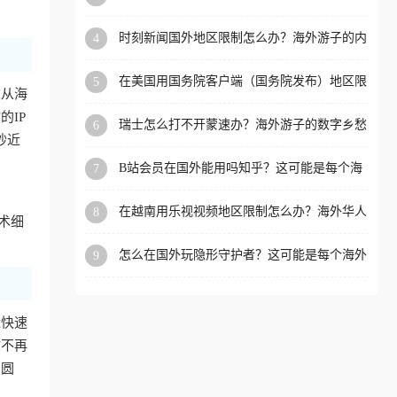
看的回国加速全攻略
洲等国家和地区工作、留
时刻新闻国外地区限制怎么办？海外游子的内
4
学、定居等，都可以使用，
容乡愁与破局之路
不再因地区和版权限制所困
在美国用国务院客户端（国务院发布）地区限
5
扰。
求从海
制怎么办？3步解决海外看国内内容难题
IP
瑞士怎么打不开蒙速办？海外游子的数字乡愁
6
抄近
与破局之路
B站会员在国外能用吗知乎？这可能是每个海
7
外游子都问过的问题
在越南用乐视视频地区限制怎么办？海外华人
8
术细
必备的回国加速攻略
怎么在国外玩隐形守护者？这可能是每个海外
9
游戏迷都问过的问题
近快速
你不再
冲圆