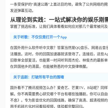
一条受保护的“高速公路”上直达目的地，避免了公共网络的
发送弹幕互动。
从理论到实践：一站式解决你的娱乐刚
掌握了挑选标准，让我们具体看看如何应对那几个最常被问及的
关于听歌：不仅仅是打开一个App
在国外用什么软件听中文歌？答案当然是QQ音乐、网易云音
法播放。这时，你的回国加速器就该登场了。连接后，这些Ap
旧歌单全部复活，也能第一时间听到周杰伦、林俊杰的最新单
在异国他乡的清晨，也能被熟悉的中文旋律唤醒。
关于追剧：打破所有平台的围墙
国外看不了腾讯视频怎么办？爱奇艺、芒果TV、B站呢？同
解。你不再需要费心研究哪个平台有哪些独播剧，你可以自由
不息》。专为影音优化的回国线路，确保了高清、超清视频的
用手机碎片化时间看短视频，体验都完整回归。