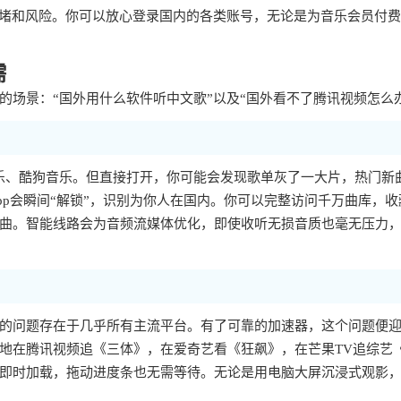
拥堵和风险。你可以放心登录国内的各类账号，无论是为音乐会员付
需
场景：“国外用什么软件听中文歌”以及“国外看不了腾讯视频怎么
乐、酷狗音乐。但直接打开，你可能会发现歌单灰了一大片，热门新
p会瞬间“解锁”，识别为你人在国内。你可以完整访问千万曲库，收
曲。智能线路会为音频流媒体优化，即使收听无损音质也毫无压力
样的问题存在于几乎所有主流平台。有了可靠的加速器，这个问题便
地在腾讯视频追《三体》，在爱奇艺看《狂飙》，在芒果TV追综艺
即时加载，拖动进度条也无需等待。无论是用电脑大屏沉浸式观影