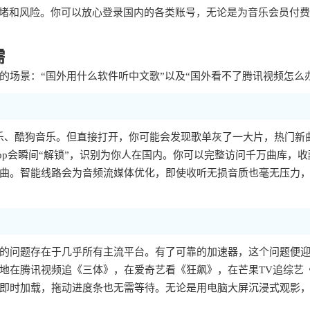
拥堵和风险。你可以放心登录国内的各类账号，无论是为音乐会员付
需
场景：“国外用什么软件听中文歌”以及“国外看不了腾讯视频怎么
乐、酷狗音乐。但直接打开，你可能会发现歌单灰了一大片，热门新
p会瞬间“解锁”，识别为你人在国内。你可以完整访问千万曲库，收
曲。智能线路会为音频流媒体优化，即使收听无损音质也毫无压力
样的问题存在于几乎所有主流平台。有了可靠的加速器，这个问题便
地在腾讯视频追《三体》，在爱奇艺看《狂飙》，在芒果TV追综艺
即时加载，拖动进度条也无需等待。无论是用电脑大屏沉浸式观影