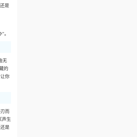
费还是
办”。
曲无
藏的
，让你
迎刃而
《声生
，还是