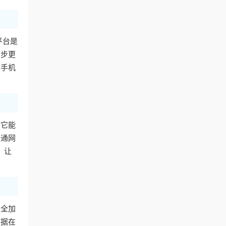
平台是
同步更
用手机
。它能
普通网
，让
安全加
数据在