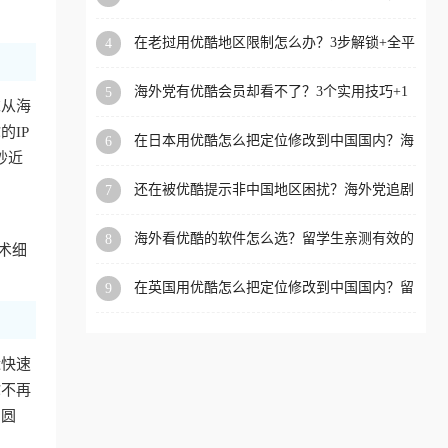
攻略，这招亲测有效！
洲等国家和地区工作、留
在老挝用优酷地区限制怎么办？3步解锁+全平
4
学、定居等，都可以使用，
台适用的回国加速器指南
不再因地区和版权限制所困
海外党有优酷会员却看不了？3个实用技巧+1
5
扰。
求从海
款加速器解决追剧&金融APP难题
IP
在日本用优酷怎么把定位修改到中国国内？海
6
抄近
外党亲测有效的回国加速指南
还在被优酷提示非中国地区困扰？海外党追剧
7
看国内电影的正确打开方式
海外看优酷的软件怎么选？留学生亲测有效的
8
术细
回国加速方案
在英国用优酷怎么把定位修改到中国国内？留
9
学生亲测有效的回国加速方案
近快速
你不再
冲圆