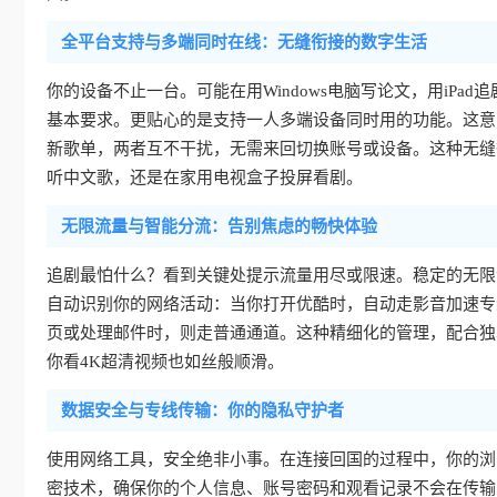
全平台支持与多端同时在线：无缝衔接的数字生活
你的设备不止一台。可能在用Windows电脑写论文，用iPad追剧
基本要求。更贴心的是支持一人多端设备同时用的功能。这意
新歌单，两者互不干扰，无需来回切换账号或设备。这种无缝
听中文歌，还是在家用电视盒子投屏看剧。
无限流量与智能分流：告别焦虑的畅快体验
追剧最怕什么？看到关键处提示流量用尽或限速。稳定的无限
自动识别你的网络活动：当你打开优酷时，自动走影音加速专
页或处理邮件时，则走普通通道。这种精细化的管理，配合独
你看4K超清视频也如丝般顺滑。
数据安全与专线传输：你的隐私守护者
使用网络工具，安全绝非小事。在连接回国的过程中，你的浏
密技术，确保你的个人信息、账号密码和观看记录不会在传输