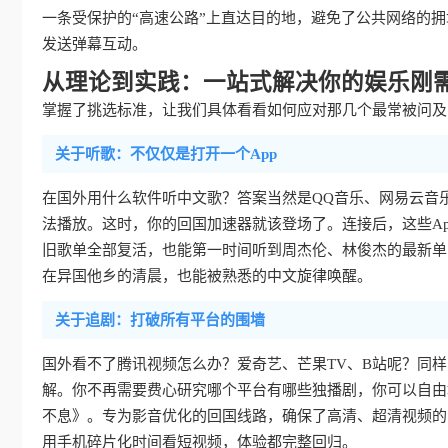
一条受保护的“高速公路”上直达目的地，避免了公共网络的
发送弹幕互动。
从理论到实践：一站式解决你的娱乐刚
掌握了挑选标准，让我们具体看看如何应对那几个最常被问及的
关于听歌：不仅仅是打开一个App
在国外用什么软件听中文歌？答案当然是QQ音乐、网易云音
法播放。这时，你的回国加速器就该登场了。连接后，这些Ap
旧歌单全部复活，也能第一时间听到周杰伦、林俊杰的最新单
在异国他乡的清晨，也能被熟悉的中文旋律唤醒。
关于追剧：打破所有平台的围墙
国外看不了腾讯视频怎么办？爱奇艺、芒果TV、B站呢？同
解。你不再需要费心研究哪个平台有哪些独播剧，你可以自由
不息》。专为影音优化的回国线路，确保了高清、超清视频的
用手机碎片化时间看短视频，体验都完整回归。