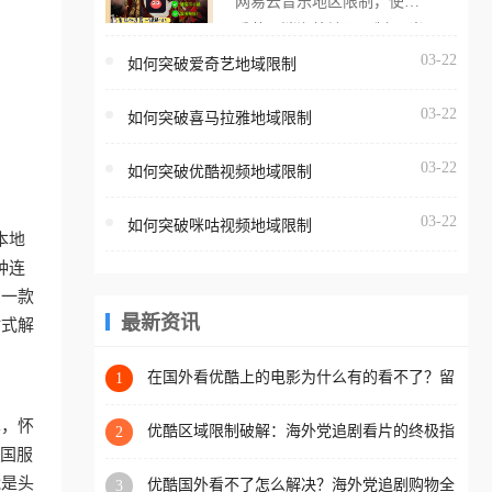
网易云音乐地区限制，使用
海外用户如香港、澳门、台
番茄取消海外地区限制。 当
湾、美国、加拿大、澳大利
在海外打开网易云音乐，却
03-22
如何突破爱奇艺地域限制
亚、欧洲等国家和地区时，
突然弹出“由于版权限制，您
腾讯视频也会像其他音乐平
03-22
所在的地区无法播放”的提示
如何突破喜马拉雅地域限制
台一样，出现地区及版权限
语。 海外用户如香港、澳
制问题，且仅能在中国大陆
03-22
如何突破优酷视频地域限制
门、台湾、美国、加拿大、
地区播放。 遇到这个问题的
澳大利亚、欧洲等国家和地
朋友们，使用番茄回国加速
03-22
如何突破咪咕视频地域限制
区时，网易云音乐也会像其
本地
器，即可解决「海外用户收
他音乐平台一样，出现地区
种连
听腾讯视频地区版权限制」
及版权限制问题，且仅能在
助一款
的问题，无论人在香港、澳
中国大陆地区播放。 遇到这
最新资讯
站式解
门、台湾、美国、加拿大、
个问题的朋友们，使用番茄
澳大利亚、欧洲等国家和地
回国加速器，即可解决「海
在国外看优酷上的电影为什么有的看不了？留
1
区工作、留学、定居等，都
学生亲测有效的回国加速方案
外用户收听网易云音乐地区
可以使用，不再因地区和版
单，怀
版权限制」的问题，无论人
优酷区域限制破解：海外党追剧看片的终极指
2
权限制所困扰。
南，附直播欧冠+1905电影网解决方案
把国服
在香港、澳门、台湾、美
能是头
优酷国外看不了怎么解决？海外党追剧购物全
3
国、加拿大、澳大利亚、欧