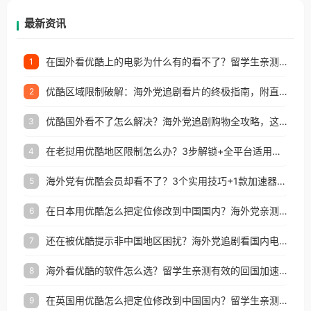
再因地区和版权限制所困扰。
最新资讯
在国外看优酷上的电影为什么有的看不了？留学生亲测有效的回国加速方案
1
优酷区域限制破解：海外党追剧看片的终极指南，附直播欧冠+1905电影网解决方案
2
优酷国外看不了怎么解决？海外党追剧购物全攻略，这招亲测有效！
3
在老挝用优酷地区限制怎么办？3步解锁+全平台适用的回国加速器指南
4
海外党有优酷会员却看不了？3个实用技巧+1款加速器解决追剧&金融APP难题
5
在日本用优酷怎么把定位修改到中国国内？海外党亲测有效的回国加速指南
6
还在被优酷提示非中国地区困扰？海外党追剧看国内电影的正确打开方式
7
海外看优酷的软件怎么选？留学生亲测有效的回国加速方案
8
在英国用优酷怎么把定位修改到中国国内？留学生亲测有效的回国加速方案
9