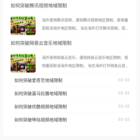
如何突破腾讯视频地域限制
海外使用腾讯视频，遇到腾讯视频地区限制，使用番
茄取消海外地区限制。 当在海外打开腾讯视频，却突
然弹出“由于版权限制，您所在的地区无法播放”的提
如何突破网易云音乐地域限制
示语。 海外用户如香港、澳门、台湾、美国、加拿
大、澳大利亚、欧洲等国家和地区时，腾讯视频也会
海外使用网易云音乐，遇到网易云音乐地区限制，使
像其他音乐平台一样，出现地区及版权限制问题，且
用番茄取消海外地区限制。 当在海外打开网易云音
仅能在中国大陆地区播放。 遇到这个问题的朋友们，
乐，却突然弹出“由于版权限制，您所在的地区无法
使用番茄回国加速器，即可解决「海外用户收听腾讯
如何突破爱奇艺地域限制
03-22
播放”的提示语。 海外用户如香港、澳门、台湾、美
视频地区版权限制」的问题，无论人在香港、澳门、
国、加拿大、澳大利亚、欧洲等国家和地区时，网易
如何突破喜马拉雅地域限制
03-22
台湾、美国、加拿大、澳大利亚、欧洲等国家和地区
云音乐也会像其他音乐平台一样，出现地区及版权限
工作、留学、定居等，都可以使用，不再因地区和版
如何突破优酷视频地域限制
03-22
制问题，且仅能在中国大陆地区播放。 遇到这个问题
权限制所困扰。
的朋友们，使用番茄回国加速器，即可解决「海外用
如何突破咪咕视频地域限制
03-22
户收听网易云音乐地区版权限制」的问题，无论人在
香港、澳门、台湾、美国、加拿大、澳大利亚、欧洲
等国家和地区工作、留学、定居等，都可以使用，不