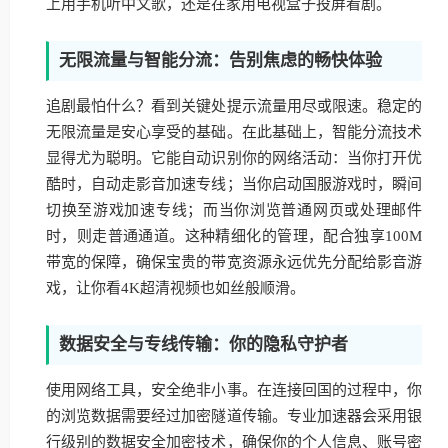
上用手机听中文歌，还是在家用电视盒子投屏看剧。
无限流量与智能分流：告别焦虑的畅快体验
追剧最怕什么？看到关键处提示流量用尽或限速。稳定的
无限流量是安心享受的基础。在此基础上，智能分流技术
显得尤为聪明。它能自动识别你的网络活动：当你打开优
酷时，自动走影音加速专线；当你启动国服游戏时，瞬间
切换至游戏加速专线；而当你浏览普通网页或处理邮件
时，则走普通通道。这种精细化的管理，配合独享100M
带宽的保障，确保宝贵的带宽资源永远优先分配给影音游
戏，让你看4K超清视频也如丝般顺滑。
数据安全与专线传输：你的隐私守护者
使用网络工具，安全绝非小事。在连接回国的过程中，你
的浏览数据需要经过加密隧道传输。专业加速器会采用银
行级别的数据安全加密技术，确保你的个人信息、账号密