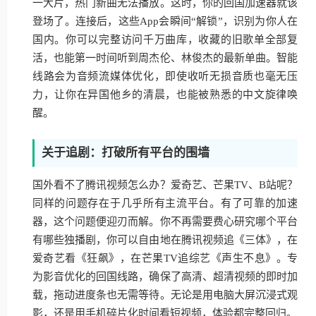
一大片，热门新曲无法播放。这时，你的回国加速器就该
登场了。连接后，这些App会瞬间“解锁”，识别为你人在
国内。你可以完整访问千万曲库，收藏的旧歌单全部复
活，也能第一时间听到周杰伦、林俊杰的最新单曲。智能
线路会为音频流媒体优化，即使收听无损音质也毫无压
力，让你在异国他乡的清晨，也能被熟悉的中文旋律唤
醒。
关于追剧：打破所有平台的围墙
国外看不了腾讯视频怎么办？爱奇艺、芒果TV、B站呢？
同样的问题存在于几乎所有主流平台。有了可靠的加速
器，这个问题便迎刃而解。你不再需要费心研究哪个平台
有哪些独播剧，你可以自由地在腾讯视频追《三体》，在
爱奇艺看《狂飙》，在芒果TV追综艺《声生不息》。专
为影音优化的回国线路，确保了高清、超清视频的即时加
载，拖动进度条也无需等待。无论是用电脑大屏沉浸式观
影，还是用手机碎片化时间看短视频，体验都完整回归。