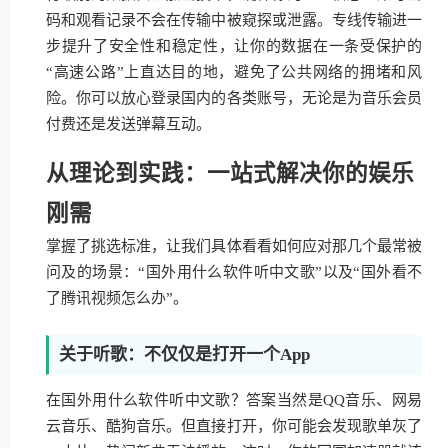
码和观看记录不会在传输中被窥探或泄露。专线传输进一
步提升了安全性和稳定性，让你的数据在一条受保护的
“高速公路”上直达目的地，避免了公共网络的拥堵和风
险。你可以放心登录国内的各类账号，无论是为音乐会员
付费还是发送弹幕互动。
从理论到实践：一站式解决你的娱乐
刚需
掌握了挑选标准，让我们具体看看如何应对那几个最常被
问及的场景：“国外用什么软件听中文歌”以及“国外看不
了腾讯视频怎么办”。
关于听歌：不仅仅是打开一个App
在国外用什么软件听中文歌？答案当然是QQ音乐、网易
云音乐、酷狗音乐。但直接打开，你可能会发现歌单灰了