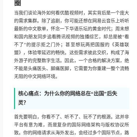
圈
当我们谈论海外如何看优酷视频时，其实背后是一个庞大
的需求集群。除了追剧，你可能还想在网易云音乐上听听
最新的中文歌单，怀念一下华语乐坛的黄金时代；周末想
和国内朋友同步追看腾讯视频的独播综艺，却总是被“看
不了”的提示拒之门外；甚至想玩两把国服的《英雄联
盟》，体验零延迟的畅快。这些需求彼此交织，构成了海
外游子的完整数字生活。因此，一个合格的解决方案，绝
不能是头痛医头、脚痛医脚，它需要为你重建一整个流畅
无阻的中文网络环境。
核心痛点：为什么你的网络总在“出国”后失
灵？
首先要明白，你看不了、听不了、玩不了的根源。这并非
平台有意为难，而是复杂的国际网络架构与版权协议所
致。你的网络请求从海外发出，会经过多个国际节点，路