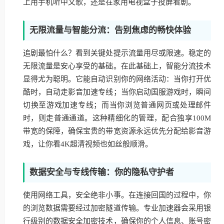
上用手机听中文歌，还是在家用电视盒子投屏看剧。
无限流量与智能分流：告别焦虑的畅快体验
追剧最怕什么？看到关键处提示流量用尽或限速。稳定的
无限流量是安心享受的基础。在此基础上，智能分流技术
显得尤为聪明。它能自动识别你的网络活动：当你打开优
酷时，自动走影音加速专线；当你启动国服游戏时，瞬间
切换至游戏加速专线；而当你浏览普通网页或处理邮件
时，则走普通通道。这种精细化的管理，配合独享100M
带宽的保障，确保宝贵的带宽资源永远优先分配给影音游
戏，让你看4K超清视频也如丝般顺滑。
数据安全与专线传输：你的隐私守护者
使用网络工具，安全绝非小事。在连接回国的过程中，你
的浏览数据需要经过加密隧道传输。专业加速器会采用银
行级别的数据安全加密技术，确保你的个人信息、账号密