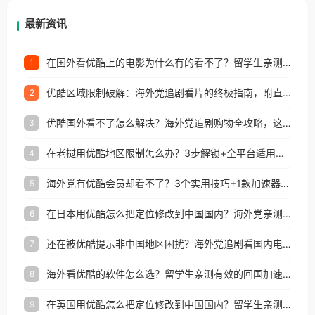
再因地区和版权限制所困扰。
最新资讯
在国外看优酷上的电影为什么有的看不了？留学生亲测有效的回国加速方案
1
优酷区域限制破解：海外党追剧看片的终极指南，附直播欧冠+1905电影网解决方案
2
优酷国外看不了怎么解决？海外党追剧购物全攻略，这招亲测有效！
3
在老挝用优酷地区限制怎么办？3步解锁+全平台适用的回国加速器指南
4
海外党有优酷会员却看不了？3个实用技巧+1款加速器解决追剧&金融APP难题
5
在日本用优酷怎么把定位修改到中国国内？海外党亲测有效的回国加速指南
6
还在被优酷提示非中国地区困扰？海外党追剧看国内电影的正确打开方式
7
海外看优酷的软件怎么选？留学生亲测有效的回国加速方案
8
在英国用优酷怎么把定位修改到中国国内？留学生亲测有效的回国加速方案
9