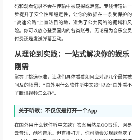
码和观看记录不会在传输中被窥探或泄露。专线传输进一
步提升了安全性和稳定性，让你的数据在一条受保护的
“高速公路”上直达目的地，避免了公共网络的拥堵和风
险。你可以放心登录国内的各类账号，无论是为音乐会员
付费还是发送弹幕互动。
从理论到实践：一站式解决你的娱乐
刚需
掌握了挑选标准，让我们具体看看如何应对那几个最常被
问及的场景：“国外用什么软件听中文歌”以及“国外看不
了腾讯视频怎么办”。
关于听歌：不仅仅是打开一个App
在国外用什么软件听中文歌？答案当然是QQ音乐、网易
云音乐、酷狗音乐。但直接打开，你可能会发现歌单灰了