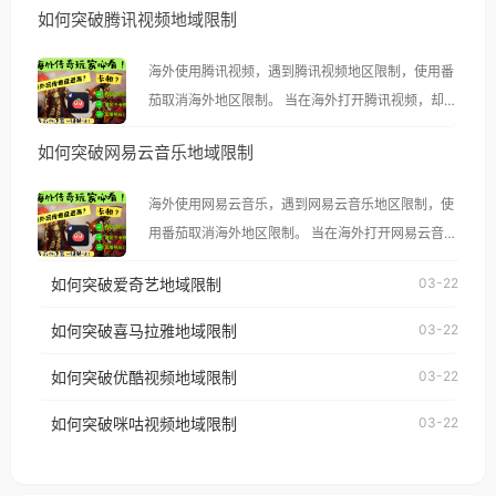
如何突破腾讯视频地域限制
海外使用腾讯视频，遇到腾讯视频地区限制，使用番
茄取消海外地区限制。 当在海外打开腾讯视频，却突
然弹出“由于版权限制，您所在的地区无法播放”的提
如何突破网易云音乐地域限制
示语。 海外用户如香港、澳门、台湾、美国、加拿
大、澳大利亚、欧洲等国家和地区时，腾讯视频也会
海外使用网易云音乐，遇到网易云音乐地区限制，使
像其他音乐平台一样，出现地区及版权限制问题，且
用番茄取消海外地区限制。 当在海外打开网易云音
仅能在中国大陆地区播放。 遇到这个问题的朋友们，
乐，却突然弹出“由于版权限制，您所在的地区无法
使用番茄回国加速器，即可解决「海外用户收听腾讯
如何突破爱奇艺地域限制
03-22
播放”的提示语。 海外用户如香港、澳门、台湾、美
视频地区版权限制」的问题，无论人在香港、澳门、
国、加拿大、澳大利亚、欧洲等国家和地区时，网易
如何突破喜马拉雅地域限制
03-22
台湾、美国、加拿大、澳大利亚、欧洲等国家和地区
云音乐也会像其他音乐平台一样，出现地区及版权限
工作、留学、定居等，都可以使用，不再因地区和版
如何突破优酷视频地域限制
03-22
制问题，且仅能在中国大陆地区播放。 遇到这个问题
权限制所困扰。
的朋友们，使用番茄回国加速器，即可解决「海外用
如何突破咪咕视频地域限制
03-22
户收听网易云音乐地区版权限制」的问题，无论人在
香港、澳门、台湾、美国、加拿大、澳大利亚、欧洲
等国家和地区工作、留学、定居等，都可以使用，不