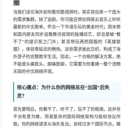
圈
当我们谈论海外如何看优酷视频时，其实背后是一个庞大
的需求集群。除了追剧，你可能还想在网易云音乐上听听
最新的中文歌单，怀念一下华语乐坛的黄金时代；周末想
和国内朋友同步追看腾讯视频的独播综艺，却总是被“看
不了”的提示拒之门外；甚至想玩两把国服的《英雄联
盟》，体验零延迟的畅快。这些需求彼此交织，构成了海
外游子的完整数字生活。因此，一个合格的解决方案，绝
不能是头痛医头、脚痛医脚，它需要为你重建一整个流畅
无阻的中文网络环境。
核心痛点：为什么你的网络总在“出国”后失
灵？
首先要明白，你看不了、听不了、玩不了的根源。这并非
平台有意为难，而是复杂的国际网络架构与版权协议所
致。你的网络请求从海外发出，会经过多个国际节点，路