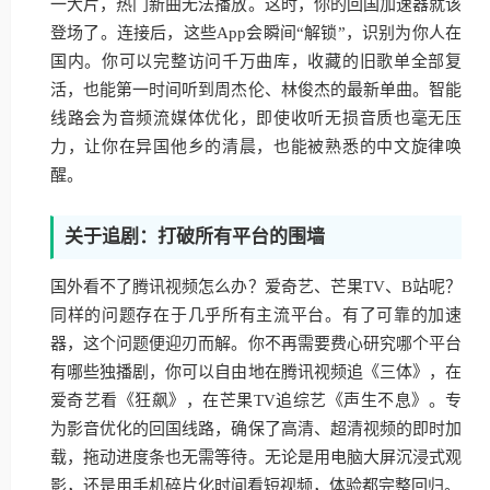
一大片，热门新曲无法播放。这时，你的回国加速器就该
登场了。连接后，这些App会瞬间“解锁”，识别为你人在
国内。你可以完整访问千万曲库，收藏的旧歌单全部复
活，也能第一时间听到周杰伦、林俊杰的最新单曲。智能
线路会为音频流媒体优化，即使收听无损音质也毫无压
力，让你在异国他乡的清晨，也能被熟悉的中文旋律唤
醒。
关于追剧：打破所有平台的围墙
国外看不了腾讯视频怎么办？爱奇艺、芒果TV、B站呢？
同样的问题存在于几乎所有主流平台。有了可靠的加速
器，这个问题便迎刃而解。你不再需要费心研究哪个平台
有哪些独播剧，你可以自由地在腾讯视频追《三体》，在
爱奇艺看《狂飙》，在芒果TV追综艺《声生不息》。专
为影音优化的回国线路，确保了高清、超清视频的即时加
载，拖动进度条也无需等待。无论是用电脑大屏沉浸式观
影，还是用手机碎片化时间看短视频，体验都完整回归。