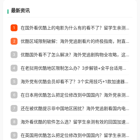
再因地区和版权限制所困扰。
最新资讯
在国外看优酷上的电影为什么有的看不了？留学生亲测有效的回国加速方案
1
优酷区域限制破解：海外党追剧看片的终极指南，附直播欧冠+1905电影网解决方案
2
优酷国外看不了怎么解决？海外党追剧购物全攻略，这招亲测有效！
3
在老挝用优酷地区限制怎么办？3步解锁+全平台适用的回国加速器指南
4
海外党有优酷会员却看不了？3个实用技巧+1款加速器解决追剧&金融APP难题
5
在日本用优酷怎么把定位修改到中国国内？海外党亲测有效的回国加速指南
6
还在被优酷提示非中国地区困扰？海外党追剧看国内电影的正确打开方式
7
海外看优酷的软件怎么选？留学生亲测有效的回国加速方案
8
在英国用优酷怎么把定位修改到中国国内？留学生亲测有效的回国加速方案
9