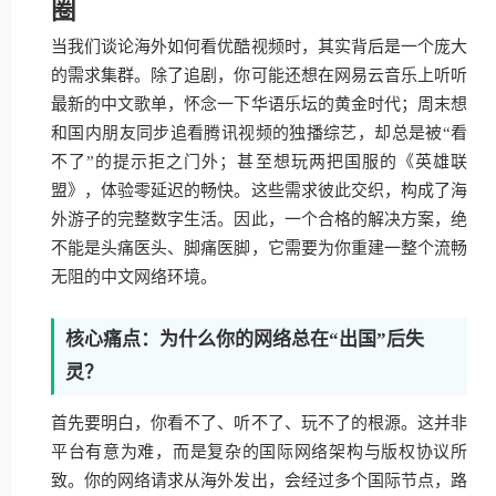
圈
当我们谈论海外如何看优酷视频时，其实背后是一个庞大
的需求集群。除了追剧，你可能还想在网易云音乐上听听
最新的中文歌单，怀念一下华语乐坛的黄金时代；周末想
和国内朋友同步追看腾讯视频的独播综艺，却总是被“看
不了”的提示拒之门外；甚至想玩两把国服的《英雄联
盟》，体验零延迟的畅快。这些需求彼此交织，构成了海
外游子的完整数字生活。因此，一个合格的解决方案，绝
不能是头痛医头、脚痛医脚，它需要为你重建一整个流畅
无阻的中文网络环境。
核心痛点：为什么你的网络总在“出国”后失
灵？
首先要明白，你看不了、听不了、玩不了的根源。这并非
平台有意为难，而是复杂的国际网络架构与版权协议所
致。你的网络请求从海外发出，会经过多个国际节点，路