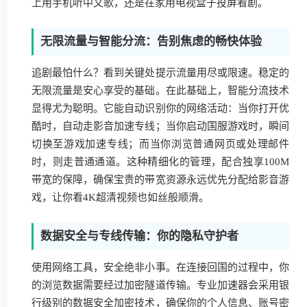
上用手机听中文歌，还是在家用电视盒子投屏看剧。
无限流量与智能分流：告别焦虑的畅快体验
追剧最怕什么？看到关键处提示流量用尽或限速。稳定的
无限流量是安心享受的基础。在此基础上，智能分流技术
显得尤为聪明。它能自动识别你的网络活动：当你打开优
酷时，自动走影音加速专线；当你启动国服游戏时，瞬间
切换至游戏加速专线；而当你浏览普通网页或处理邮件
时，则走普通通道。这种精细化的管理，配合独享100M
带宽的保障，确保宝贵的带宽资源永远优先分配给影音游
戏，让你看4K超清视频也如丝般顺滑。
数据安全与专线传输：你的隐私守护者
使用网络工具，安全绝非小事。在连接回国的过程中，你
的浏览数据需要经过加密隧道传输。专业加速器会采用银
行级别的数据安全加密技术，确保你的个人信息、账号密