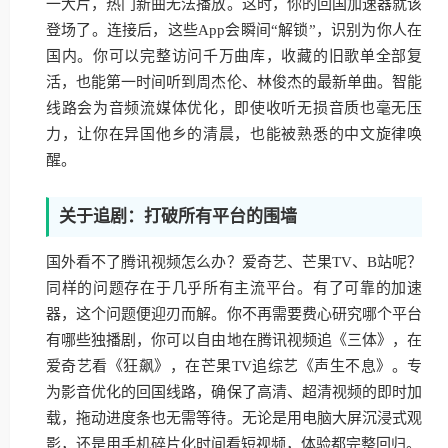
一大片，热门新曲无法播放。这时，你的回国加速器就该
登场了。连接后，这些App会瞬间“解锁”，识别为你人在
国内。你可以完整访问千万曲库，收藏的旧歌单全部复
活，也能第一时间听到周杰伦、林俊杰的最新单曲。智能
线路会为音频流媒体优化，即使收听无损音质也毫无压
力，让你在异国他乡的清晨，也能被熟悉的中文旋律唤
醒。
关于追剧：打破所有平台的围墙
国外看不了腾讯视频怎么办？爱奇艺、芒果TV、B站呢？
同样的问题存在于几乎所有主流平台。有了可靠的加速
器，这个问题便迎刃而解。你不再需要费心研究哪个平台
有哪些独播剧，你可以自由地在腾讯视频追《三体》，在
爱奇艺看《狂飙》，在芒果TV追综艺《声生不息》。专
为影音优化的回国线路，确保了高清、超清视频的即时加
载，拖动进度条也无需等待。无论是用电脑大屏沉浸式观
影，还是用手机碎片化时间看短视频，体验都完整回归。