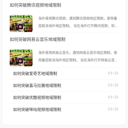
如何突破腾讯视频地域限制
海外使用腾讯视频，遇到腾讯视频地区限制，使用番
茄取消海外地区限制。 当在海外打开腾讯视频，却突
然弹出“由于版权限制，您所在的地区无法播放”的提
如何突破网易云音乐地域限制
示语。 海外用户如香港、澳门、台湾、美国、加拿
大、澳大利亚、欧洲等国家和地区时，腾讯视频也会
海外使用网易云音乐，遇到网易云音乐地区限制，使
像其他音乐平台一样，出现地区及版权限制问题，且
用番茄取消海外地区限制。 当在海外打开网易云音
仅能在中国大陆地区播放。 遇到这个问题的朋友们，
乐，却突然弹出“由于版权限制，您所在的地区无法
使用番茄回国加速器，即可解决「海外用户收听腾讯
如何突破爱奇艺地域限制
03-22
播放”的提示语。 海外用户如香港、澳门、台湾、美
视频地区版权限制」的问题，无论人在香港、澳门、
国、加拿大、澳大利亚、欧洲等国家和地区时，网易
如何突破喜马拉雅地域限制
03-22
台湾、美国、加拿大、澳大利亚、欧洲等国家和地区
云音乐也会像其他音乐平台一样，出现地区及版权限
工作、留学、定居等，都可以使用，不再因地区和版
如何突破优酷视频地域限制
03-22
制问题，且仅能在中国大陆地区播放。 遇到这个问题
权限制所困扰。
的朋友们，使用番茄回国加速器，即可解决「海外用
如何突破咪咕视频地域限制
03-22
户收听网易云音乐地区版权限制」的问题，无论人在
香港、澳门、台湾、美国、加拿大、澳大利亚、欧洲
等国家和地区工作、留学、定居等，都可以使用，不