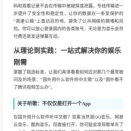
码和观看记录不会在传输中被窥探或泄露。专线传输进一
步提升了安全性和稳定性，让你的数据在一条受保护的
“高速公路”上直达目的地，避免了公共网络的拥堵和风
险。你可以放心登录国内的各类账号，无论是为音乐会员
付费还是发送弹幕互动。
从理论到实践：一站式解决你的娱乐
刚需
掌握了挑选标准，让我们具体看看如何应对那几个最常被
问及的场景：“国外用什么软件听中文歌”以及“国外看不
了腾讯视频怎么办”。
关于听歌：不仅仅是打开一个App
在国外用什么软件听中文歌？答案当然是QQ音乐、网易
云音乐、酷狗音乐。但直接打开，你可能会发现歌单灰了