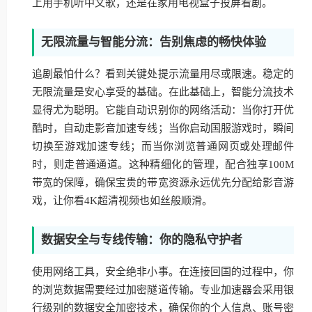
上用手机听中文歌，还是在家用电视盒子投屏看剧。
无限流量与智能分流：告别焦虑的畅快体验
追剧最怕什么？看到关键处提示流量用尽或限速。稳定的
无限流量是安心享受的基础。在此基础上，智能分流技术
显得尤为聪明。它能自动识别你的网络活动：当你打开优
酷时，自动走影音加速专线；当你启动国服游戏时，瞬间
切换至游戏加速专线；而当你浏览普通网页或处理邮件
时，则走普通通道。这种精细化的管理，配合独享100M
带宽的保障，确保宝贵的带宽资源永远优先分配给影音游
戏，让你看4K超清视频也如丝般顺滑。
数据安全与专线传输：你的隐私守护者
使用网络工具，安全绝非小事。在连接回国的过程中，你
的浏览数据需要经过加密隧道传输。专业加速器会采用银
行级别的数据安全加密技术，确保你的个人信息、账号密