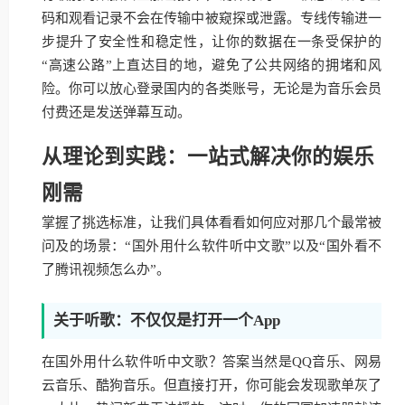
码和观看记录不会在传输中被窥探或泄露。专线传输进一
步提升了安全性和稳定性，让你的数据在一条受保护的
“高速公路”上直达目的地，避免了公共网络的拥堵和风
险。你可以放心登录国内的各类账号，无论是为音乐会员
付费还是发送弹幕互动。
从理论到实践：一站式解决你的娱乐
刚需
掌握了挑选标准，让我们具体看看如何应对那几个最常被
问及的场景：“国外用什么软件听中文歌”以及“国外看不
了腾讯视频怎么办”。
关于听歌：不仅仅是打开一个App
在国外用什么软件听中文歌？答案当然是QQ音乐、网易
云音乐、酷狗音乐。但直接打开，你可能会发现歌单灰了