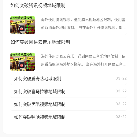
如何突破腾讯视频地域限制
海外使用腾讯视频，遇到腾讯视频地区限制，使用番
茄取消海外地区限制。 当在海外打开腾讯视频，却突
然弹出“由于版权限制，您所在的地区无法播放”的提
如何突破网易云音乐地域限制
示语。 海外用户如香港、澳门、台湾、美国、加拿
大、澳大利亚、欧洲等国家和地区时，腾讯视频也会
海外使用网易云音乐，遇到网易云音乐地区限制，使
像其他音乐平台一样，出现地区及版权限制问题，且
用番茄取消海外地区限制。 当在海外打开网易云音
仅能在中国大陆地区播放。 遇到这个问题的朋友们，
乐，却突然弹出“由于版权限制，您所在的地区无法
使用番茄回国加速器，即可解决「海外用户收听腾讯
如何突破爱奇艺地域限制
03-22
播放”的提示语。 海外用户如香港、澳门、台湾、美
视频地区版权限制」的问题，无论人在香港、澳门、
国、加拿大、澳大利亚、欧洲等国家和地区时，网易
如何突破喜马拉雅地域限制
03-22
台湾、美国、加拿大、澳大利亚、欧洲等国家和地区
云音乐也会像其他音乐平台一样，出现地区及版权限
工作、留学、定居等，都可以使用，不再因地区和版
如何突破优酷视频地域限制
03-22
制问题，且仅能在中国大陆地区播放。 遇到这个问题
权限制所困扰。
的朋友们，使用番茄回国加速器，即可解决「海外用
如何突破咪咕视频地域限制
03-22
户收听网易云音乐地区版权限制」的问题，无论人在
香港、澳门、台湾、美国、加拿大、澳大利亚、欧洲
等国家和地区工作、留学、定居等，都可以使用，不