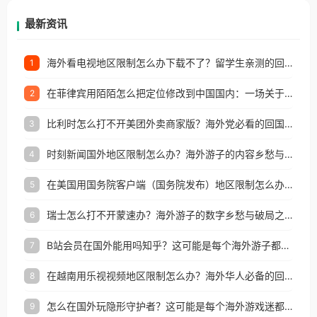
再因地区和版权限制所困扰。
最新资讯
海外看电视地区限制怎么办下载不了？留学生亲测的回国加速方案（附2026世界杯观赛技巧）
1
在菲律宾用陌陌怎么把定位修改到中国国内：一场关于归属感与连接的探索
2
比利时怎么打不开美团外卖商家版？海外党必看的回国加速全攻略
3
时刻新闻国外地区限制怎么办？海外游子的内容乡愁与破局之路
4
在美国用国务院客户端（国务院发布）地区限制怎么办？3步解决海外看国内内容难题
5
瑞士怎么打不开蒙速办？海外游子的数字乡愁与破局之路
6
B站会员在国外能用吗知乎？这可能是每个海外游子都问过的问题
7
在越南用乐视视频地区限制怎么办？海外华人必备的回国加速攻略
8
怎么在国外玩隐形守护者？这可能是每个海外游戏迷都问过的问题
9