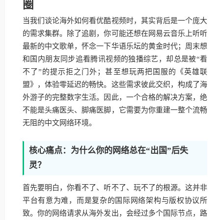
圈
当我们谈论海外如何看优酷视频时，其实背后是一个庞大
的需求集群。除了追剧，你可能还想在网易云音乐上听听
最新的中文歌单，怀念一下华语乐坛的黄金时代；周末想
和国内朋友同步追看腾讯视频的独播综艺，却总是被“看
不了”的提示拒之门外；甚至想玩两把国服的《英雄联
盟》，体验零延迟的畅快。这些需求彼此交织，构成了海
外游子的完整数字生活。因此，一个合格的解决方案，绝
不能是头痛医头、脚痛医脚，它需要为你重建一整个流畅
无阻的中文网络环境。
核心痛点：为什么你的网络总在“出国”后失
灵？
首先要明白，你看不了、听不了、玩不了的根源。这并非
平台有意为难，而是复杂的国际网络架构与版权协议所
致。你的网络请求从海外发出，会经过多个国际节点，路