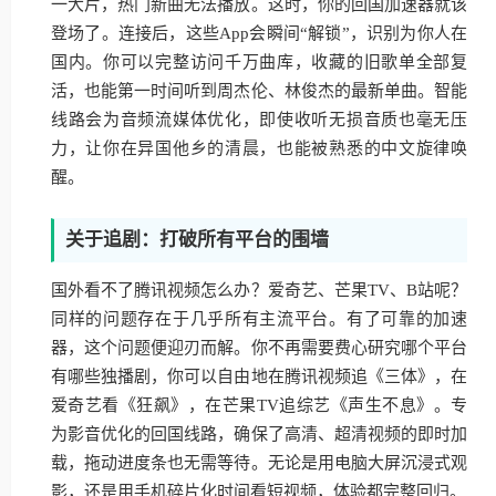
一大片，热门新曲无法播放。这时，你的回国加速器就该
登场了。连接后，这些App会瞬间“解锁”，识别为你人在
国内。你可以完整访问千万曲库，收藏的旧歌单全部复
活，也能第一时间听到周杰伦、林俊杰的最新单曲。智能
线路会为音频流媒体优化，即使收听无损音质也毫无压
力，让你在异国他乡的清晨，也能被熟悉的中文旋律唤
醒。
关于追剧：打破所有平台的围墙
国外看不了腾讯视频怎么办？爱奇艺、芒果TV、B站呢？
同样的问题存在于几乎所有主流平台。有了可靠的加速
器，这个问题便迎刃而解。你不再需要费心研究哪个平台
有哪些独播剧，你可以自由地在腾讯视频追《三体》，在
爱奇艺看《狂飙》，在芒果TV追综艺《声生不息》。专
为影音优化的回国线路，确保了高清、超清视频的即时加
载，拖动进度条也无需等待。无论是用电脑大屏沉浸式观
影，还是用手机碎片化时间看短视频，体验都完整回归。