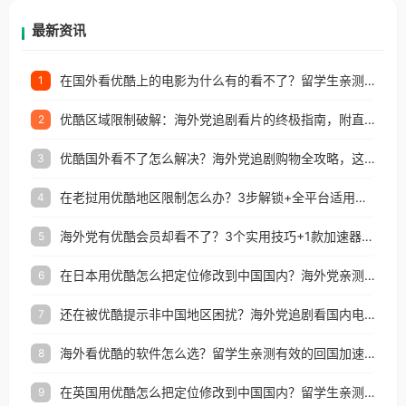
再因地区和版权限制所困扰。
最新资讯
在国外看优酷上的电影为什么有的看不了？留学生亲测有效的回国加速方案
1
优酷区域限制破解：海外党追剧看片的终极指南，附直播欧冠+1905电影网解决方案
2
优酷国外看不了怎么解决？海外党追剧购物全攻略，这招亲测有效！
3
在老挝用优酷地区限制怎么办？3步解锁+全平台适用的回国加速器指南
4
海外党有优酷会员却看不了？3个实用技巧+1款加速器解决追剧&金融APP难题
5
在日本用优酷怎么把定位修改到中国国内？海外党亲测有效的回国加速指南
6
还在被优酷提示非中国地区困扰？海外党追剧看国内电影的正确打开方式
7
海外看优酷的软件怎么选？留学生亲测有效的回国加速方案
8
在英国用优酷怎么把定位修改到中国国内？留学生亲测有效的回国加速方案
9