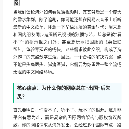
圈
当我们谈论海外如何看优酷视频时，其实背后是一个庞大
的需求集群。除了追剧，你可能还想在网易云音乐上听听
最新的中文歌单，怀念一下华语乐坛的黄金时代；周末想
和国内朋友同步追看腾讯视频的独播综艺，却总是被“看
不了”的提示拒之门外；甚至想玩两把国服的《英雄联
盟》，体验零延迟的畅快。这些需求彼此交织，构成了海
外游子的完整数字生活。因此，一个合格的解决方案，绝
不能是头痛医头、脚痛医脚，它需要为你重建一整个流畅
无阻的中文网络环境。
核心痛点：为什么你的网络总在“出国”后失
灵？
首先要明白，你看不了、听不了、玩不了的根源。这并非
平台有意为难，而是复杂的国际网络架构与版权协议所
致。你的网络请求从海外发出，会经过多个国际节点，路