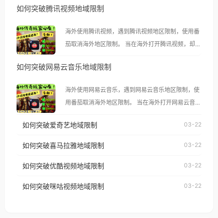
如何突破腾讯视频地域限制
海外使用腾讯视频，遇到腾讯视频地区限制，使用番
茄取消海外地区限制。 当在海外打开腾讯视频，却突
然弹出“由于版权限制，您所在的地区无法播放”的提
如何突破网易云音乐地域限制
示语。 海外用户如香港、澳门、台湾、美国、加拿
大、澳大利亚、欧洲等国家和地区时，腾讯视频也会
海外使用网易云音乐，遇到网易云音乐地区限制，使
像其他音乐平台一样，出现地区及版权限制问题，且
用番茄取消海外地区限制。 当在海外打开网易云音
仅能在中国大陆地区播放。 遇到这个问题的朋友们，
乐，却突然弹出“由于版权限制，您所在的地区无法
使用番茄回国加速器，即可解决「海外用户收听腾讯
如何突破爱奇艺地域限制
03-22
播放”的提示语。 海外用户如香港、澳门、台湾、美
视频地区版权限制」的问题，无论人在香港、澳门、
国、加拿大、澳大利亚、欧洲等国家和地区时，网易
如何突破喜马拉雅地域限制
03-22
台湾、美国、加拿大、澳大利亚、欧洲等国家和地区
云音乐也会像其他音乐平台一样，出现地区及版权限
工作、留学、定居等，都可以使用，不再因地区和版
如何突破优酷视频地域限制
03-22
制问题，且仅能在中国大陆地区播放。 遇到这个问题
权限制所困扰。
的朋友们，使用番茄回国加速器，即可解决「海外用
如何突破咪咕视频地域限制
03-22
户收听网易云音乐地区版权限制」的问题，无论人在
香港、澳门、台湾、美国、加拿大、澳大利亚、欧洲
等国家和地区工作、留学、定居等，都可以使用，不