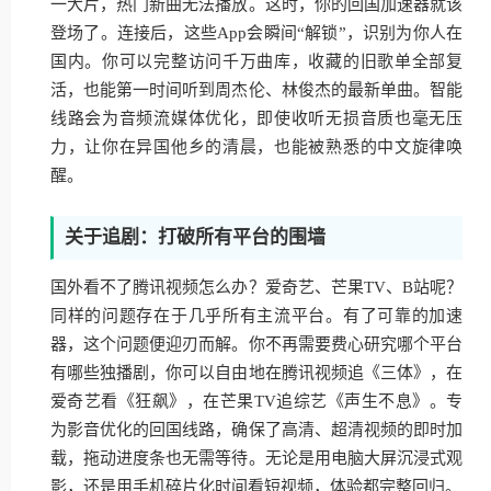
一大片，热门新曲无法播放。这时，你的回国加速器就该
登场了。连接后，这些App会瞬间“解锁”，识别为你人在
国内。你可以完整访问千万曲库，收藏的旧歌单全部复
活，也能第一时间听到周杰伦、林俊杰的最新单曲。智能
线路会为音频流媒体优化，即使收听无损音质也毫无压
力，让你在异国他乡的清晨，也能被熟悉的中文旋律唤
醒。
关于追剧：打破所有平台的围墙
国外看不了腾讯视频怎么办？爱奇艺、芒果TV、B站呢？
同样的问题存在于几乎所有主流平台。有了可靠的加速
器，这个问题便迎刃而解。你不再需要费心研究哪个平台
有哪些独播剧，你可以自由地在腾讯视频追《三体》，在
爱奇艺看《狂飙》，在芒果TV追综艺《声生不息》。专
为影音优化的回国线路，确保了高清、超清视频的即时加
载，拖动进度条也无需等待。无论是用电脑大屏沉浸式观
影，还是用手机碎片化时间看短视频，体验都完整回归。