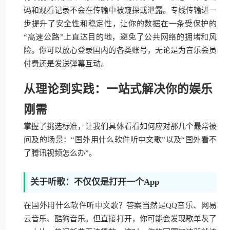
码和观看记录不会在传输中被窥探或泄露。专线传输进一
步提升了安全性和稳定性，让你的数据在一条受保护的
“高速公路”上直达目的地，避免了公共网络的拥堵和风
险。你可以放心登录国内的各类账号，无论是为音乐会员
付费还是发送弹幕互动。
从理论到实践：一站式解决你的娱乐
刚需
掌握了挑选标准，让我们具体看看如何应对那几个最常被
问及的场景：“国外用什么软件听中文歌”以及“国外看不
了腾讯视频怎么办”。
关于听歌：不仅仅是打开一个App
在国外用什么软件听中文歌？答案当然是QQ音乐、网易
云音乐、酷狗音乐。但直接打开，你可能会发现歌单灰了