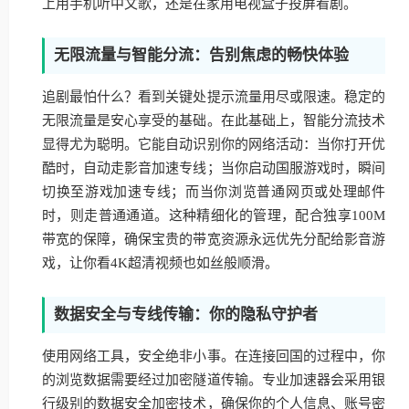
上用手机听中文歌，还是在家用电视盒子投屏看剧。
无限流量与智能分流：告别焦虑的畅快体验
追剧最怕什么？看到关键处提示流量用尽或限速。稳定的
无限流量是安心享受的基础。在此基础上，智能分流技术
显得尤为聪明。它能自动识别你的网络活动：当你打开优
酷时，自动走影音加速专线；当你启动国服游戏时，瞬间
切换至游戏加速专线；而当你浏览普通网页或处理邮件
时，则走普通通道。这种精细化的管理，配合独享100M
带宽的保障，确保宝贵的带宽资源永远优先分配给影音游
戏，让你看4K超清视频也如丝般顺滑。
数据安全与专线传输：你的隐私守护者
使用网络工具，安全绝非小事。在连接回国的过程中，你
的浏览数据需要经过加密隧道传输。专业加速器会采用银
行级别的数据安全加密技术，确保你的个人信息、账号密