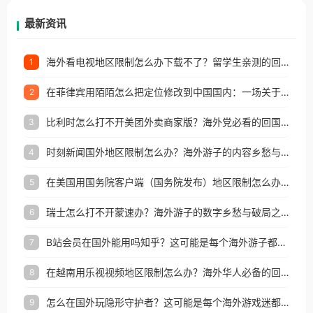
再因地区和版权限制所困扰。
最新资讯
海外看电视地区限制怎么办下载不了？留学生亲测的回国加速方案（附2026世界杯观赛技巧）
1
在菲律宾用陌陌怎么把定位修改到中国国内：一场关于归属感与连接的探索
2
比利时怎么打不开美团外卖商家版？海外党必看的回国加速全攻略
3
时刻新闻国外地区限制怎么办？海外游子的内容乡愁与破局之路
4
在美国用国务院客户端（国务院发布）地区限制怎么办？3步解决海外看国内内容难题
5
瑞士怎么打不开蒙速办？海外游子的数字乡愁与破局之路
6
B站会员在国外能用吗知乎？这可能是每个海外游子都问过的问题
7
在越南用乐视视频地区限制怎么办？海外华人必备的回国加速攻略
8
怎么在国外玩隐形守护者？这可能是每个海外游戏迷都问过的问题
9