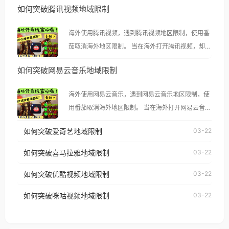
如何突破腾讯视频地域限制
海外使用腾讯视频，遇到腾讯视频地区限制，使用番
茄取消海外地区限制。 当在海外打开腾讯视频，却突
然弹出“由于版权限制，您所在的地区无法播放”的提
如何突破网易云音乐地域限制
示语。 海外用户如香港、澳门、台湾、美国、加拿
大、澳大利亚、欧洲等国家和地区时，腾讯视频也会
海外使用网易云音乐，遇到网易云音乐地区限制，使
像其他音乐平台一样，出现地区及版权限制问题，且
用番茄取消海外地区限制。 当在海外打开网易云音
仅能在中国大陆地区播放。 遇到这个问题的朋友们，
乐，却突然弹出“由于版权限制，您所在的地区无法
使用番茄回国加速器，即可解决「海外用户收听腾讯
如何突破爱奇艺地域限制
03-22
播放”的提示语。 海外用户如香港、澳门、台湾、美
视频地区版权限制」的问题，无论人在香港、澳门、
国、加拿大、澳大利亚、欧洲等国家和地区时，网易
如何突破喜马拉雅地域限制
03-22
台湾、美国、加拿大、澳大利亚、欧洲等国家和地区
云音乐也会像其他音乐平台一样，出现地区及版权限
工作、留学、定居等，都可以使用，不再因地区和版
如何突破优酷视频地域限制
03-22
制问题，且仅能在中国大陆地区播放。 遇到这个问题
权限制所困扰。
的朋友们，使用番茄回国加速器，即可解决「海外用
如何突破咪咕视频地域限制
03-22
户收听网易云音乐地区版权限制」的问题，无论人在
香港、澳门、台湾、美国、加拿大、澳大利亚、欧洲
等国家和地区工作、留学、定居等，都可以使用，不