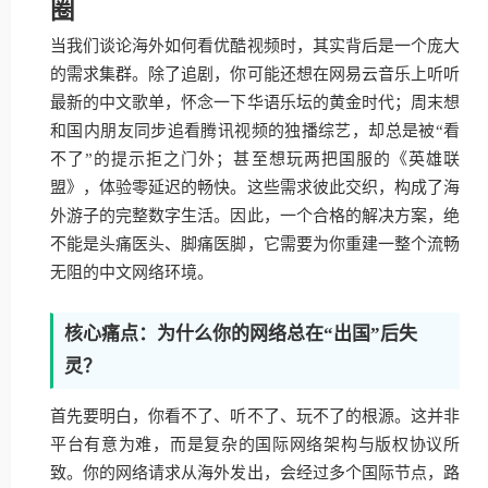
圈
当我们谈论海外如何看优酷视频时，其实背后是一个庞大
的需求集群。除了追剧，你可能还想在网易云音乐上听听
最新的中文歌单，怀念一下华语乐坛的黄金时代；周末想
和国内朋友同步追看腾讯视频的独播综艺，却总是被“看
不了”的提示拒之门外；甚至想玩两把国服的《英雄联
盟》，体验零延迟的畅快。这些需求彼此交织，构成了海
外游子的完整数字生活。因此，一个合格的解决方案，绝
不能是头痛医头、脚痛医脚，它需要为你重建一整个流畅
无阻的中文网络环境。
核心痛点：为什么你的网络总在“出国”后失
灵？
首先要明白，你看不了、听不了、玩不了的根源。这并非
平台有意为难，而是复杂的国际网络架构与版权协议所
致。你的网络请求从海外发出，会经过多个国际节点，路