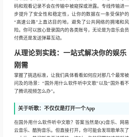
码和观看记录不会在传输中被窥探或泄露。专线传输进一
步提升了安全性和稳定性，让你的数据在一条受保护的
“高速公路”上直达目的地，避免了公共网络的拥堵和风
险。你可以放心登录国内的各类账号，无论是为音乐会员
付费还是发送弹幕互动。
从理论到实践：一站式解决你的娱乐
刚需
掌握了挑选标准，让我们具体看看如何应对那几个最常被
问及的场景：“国外用什么软件听中文歌”以及“国外看不
了腾讯视频怎么办”。
关于听歌：不仅仅是打开一个App
在国外用什么软件听中文歌？答案当然是QQ音乐、网易
云音乐、酷狗音乐。但直接打开，你可能会发现歌单灰了