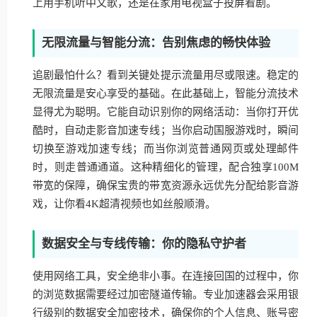
上用手机听中文歌，还是在家用电视盒子投屏看剧。
无限流量与智能分流：告别焦虑的畅快体验
追剧最怕什么？看到关键处提示流量用尽或限速。稳定的
无限流量是安心享受的基础。在此基础上，智能分流技术
显得尤为聪明。它能自动识别你的网络活动：当你打开优
酷时，自动走影音加速专线；当你启动国服游戏时，瞬间
切换至游戏加速专线；而当你浏览普通网页或处理邮件
时，则走普通通道。这种精细化的管理，配合独享100M
带宽的保障，确保宝贵的带宽资源永远优先分配给影音游
戏，让你看4K超清视频也如丝般顺滑。
数据安全与专线传输：你的隐私守护者
使用网络工具，安全绝非小事。在连接回国的过程中，你
的浏览数据需要经过加密隧道传输。专业加速器会采用银
行级别的数据安全加密技术，确保你的个人信息、账号密