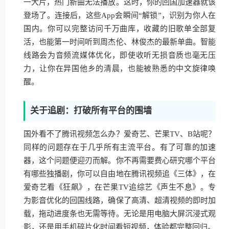
一大片，热门新曲无法播放。这时，你的回国加速器就该
登场了。连接后，这些App会瞬间“解锁”，识别为你人在
国内。你可以完整访问千万曲库，收藏的旧歌单全部复
活，也能第一时间听到周杰伦、林俊杰的最新单曲。智能
线路会为音频流媒体优化，即使收听无损音质也毫无压
力，让你在异国他乡的清晨，也能被熟悉的中文旋律唤
醒。
关于追剧：打破所有平台的围墙
国外看不了腾讯视频怎么办？爱奇艺、芒果TV、B站呢？
同样的问题存在于几乎所有主流平台。有了可靠的加速
器，这个问题便迎刃而解。你不再需要费心研究哪个平台
有哪些独播剧，你可以自由地在腾讯视频追《三体》，在
爱奇艺看《狂飙》，在芒果TV追综艺《声生不息》。专
为影音优化的回国线路，确保了高清、超清视频的即时加
载，拖动进度条也无需等待。无论是用电脑大屏沉浸式观
影，还是用手机碎片化时间看短视频，体验都完整回归。