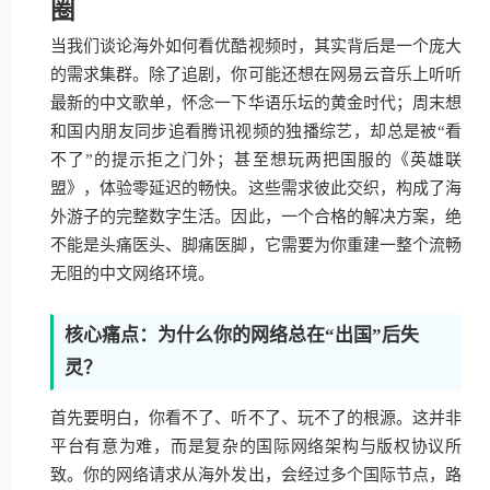
圈
当我们谈论海外如何看优酷视频时，其实背后是一个庞大
的需求集群。除了追剧，你可能还想在网易云音乐上听听
最新的中文歌单，怀念一下华语乐坛的黄金时代；周末想
和国内朋友同步追看腾讯视频的独播综艺，却总是被“看
不了”的提示拒之门外；甚至想玩两把国服的《英雄联
盟》，体验零延迟的畅快。这些需求彼此交织，构成了海
外游子的完整数字生活。因此，一个合格的解决方案，绝
不能是头痛医头、脚痛医脚，它需要为你重建一整个流畅
无阻的中文网络环境。
核心痛点：为什么你的网络总在“出国”后失
灵？
首先要明白，你看不了、听不了、玩不了的根源。这并非
平台有意为难，而是复杂的国际网络架构与版权协议所
致。你的网络请求从海外发出，会经过多个国际节点，路