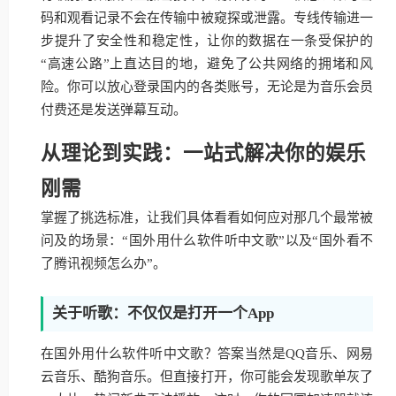
码和观看记录不会在传输中被窥探或泄露。专线传输进一
步提升了安全性和稳定性，让你的数据在一条受保护的
“高速公路”上直达目的地，避免了公共网络的拥堵和风
险。你可以放心登录国内的各类账号，无论是为音乐会员
付费还是发送弹幕互动。
从理论到实践：一站式解决你的娱乐
刚需
掌握了挑选标准，让我们具体看看如何应对那几个最常被
问及的场景：“国外用什么软件听中文歌”以及“国外看不
了腾讯视频怎么办”。
关于听歌：不仅仅是打开一个App
在国外用什么软件听中文歌？答案当然是QQ音乐、网易
云音乐、酷狗音乐。但直接打开，你可能会发现歌单灰了