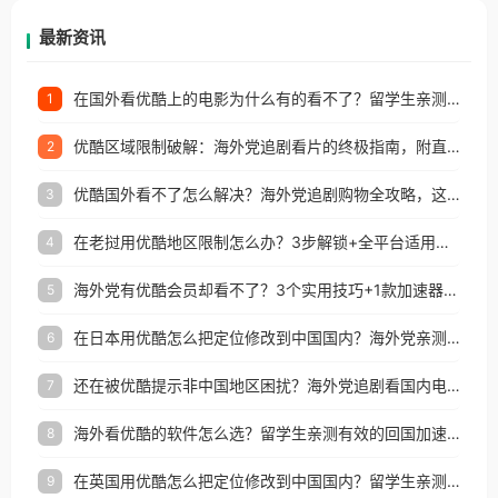
再因地区和版权限制所困扰。
最新资讯
在国外看优酷上的电影为什么有的看不了？留学生亲测有效的回国加速方案
1
优酷区域限制破解：海外党追剧看片的终极指南，附直播欧冠+1905电影网解决方案
2
优酷国外看不了怎么解决？海外党追剧购物全攻略，这招亲测有效！
3
在老挝用优酷地区限制怎么办？3步解锁+全平台适用的回国加速器指南
4
海外党有优酷会员却看不了？3个实用技巧+1款加速器解决追剧&金融APP难题
5
在日本用优酷怎么把定位修改到中国国内？海外党亲测有效的回国加速指南
6
还在被优酷提示非中国地区困扰？海外党追剧看国内电影的正确打开方式
7
海外看优酷的软件怎么选？留学生亲测有效的回国加速方案
8
在英国用优酷怎么把定位修改到中国国内？留学生亲测有效的回国加速方案
9