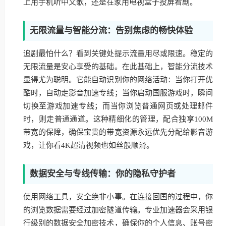
上用手机听中文歌，还是在家用电视盒子投屏看剧。
无限流量与智能分流：告别焦虑的畅快体验
追剧最怕什么？看到关键处提示流量用尽或限速。稳定的
无限流量是安心享受的基础。在此基础上，智能分流技术
显得尤为聪明。它能自动识别你的网络活动：当你打开优
酷时，自动走影音加速专线；当你启动国服游戏时，瞬间
切换至游戏加速专线；而当你浏览普通网页或处理邮件
时，则走普通通道。这种精细化的管理，配合独享100M
带宽的保障，确保宝贵的带宽资源永远优先分配给影音游
戏，让你看4K超清视频也如丝般顺滑。
数据安全与专线传输：你的隐私守护者
使用网络工具，安全绝非小事。在连接回国的过程中，你
的浏览数据需要经过加密隧道传输。专业加速器会采用银
行级别的数据安全加密技术，确保你的个人信息、账号密