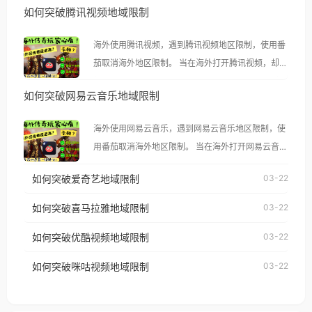
如何突破腾讯视频地域限制
海外使用腾讯视频，遇到腾讯视频地区限制，使用番
茄取消海外地区限制。 当在海外打开腾讯视频，却突
然弹出“由于版权限制，您所在的地区无法播放”的提
如何突破网易云音乐地域限制
示语。 海外用户如香港、澳门、台湾、美国、加拿
大、澳大利亚、欧洲等国家和地区时，腾讯视频也会
海外使用网易云音乐，遇到网易云音乐地区限制，使
像其他音乐平台一样，出现地区及版权限制问题，且
用番茄取消海外地区限制。 当在海外打开网易云音
仅能在中国大陆地区播放。 遇到这个问题的朋友们，
乐，却突然弹出“由于版权限制，您所在的地区无法
使用番茄回国加速器，即可解决「海外用户收听腾讯
如何突破爱奇艺地域限制
03-22
播放”的提示语。 海外用户如香港、澳门、台湾、美
视频地区版权限制」的问题，无论人在香港、澳门、
国、加拿大、澳大利亚、欧洲等国家和地区时，网易
如何突破喜马拉雅地域限制
03-22
台湾、美国、加拿大、澳大利亚、欧洲等国家和地区
云音乐也会像其他音乐平台一样，出现地区及版权限
工作、留学、定居等，都可以使用，不再因地区和版
如何突破优酷视频地域限制
03-22
制问题，且仅能在中国大陆地区播放。 遇到这个问题
权限制所困扰。
的朋友们，使用番茄回国加速器，即可解决「海外用
如何突破咪咕视频地域限制
03-22
户收听网易云音乐地区版权限制」的问题，无论人在
香港、澳门、台湾、美国、加拿大、澳大利亚、欧洲
等国家和地区工作、留学、定居等，都可以使用，不