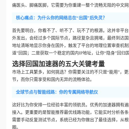
痛医头、脚痛医脚，它需要为你重建一整个流畅无阻的中文网
核心痛点：为什么你的网络总在“出国”后失灵？
首先要明白，你看不了、听不了、玩不了的根源。这并非平台
外发出，会经过多个国际节点，路径复杂且拥堵，最终到达国
地址清晰地显示你身在国外，触发了平台的地理位置审查机制
道”回国；二是获取一个稳定的国内IP地址，让你“隐身”回归
选择回国加速器的五大关键考量
市场上工具繁多，如何挑选？你需要关注的不只是“能用”，更是
节，而你只需享受和国内无异的流畅体验。
全球节点与智能线路：你的专属网络导航仪
这好比为你安排一位经验丰富的领航员。优秀的加速器拥有遍
接入。更重要的是智能推荐最优线路功能，它能实时分析各条
需要手动反复测试节点，系统已经为你做出了最佳选择，从根
圈。