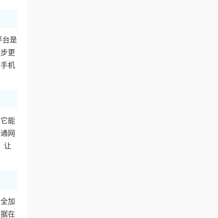
平台是
同步更
用手机
。它能
普通网
，让
安全加
数据在