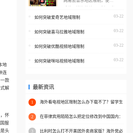
网易云音乐地区限制，使用
海外用户如香港、澳门、台
番茄取消海外地区限制。 当
湾、美国、加拿大、澳大利
在海外打开网易云音乐，却
03-22
如何突破爱奇艺地域限制
亚、欧洲等国家和地区时，
突然弹出“由于版权限制，您
腾讯视频也会像其他音乐平
03-22
所在的地区无法播放”的提示
如何突破喜马拉雅地域限制
台一样，出现地区及版权限
语。 海外用户如香港、澳
制问题，且仅能在中国大陆
03-22
如何突破优酷视频地域限制
门、台湾、美国、加拿大、
地区播放。 遇到这个问题的
澳大利亚、欧洲等国家和地
朋友们，使用番茄回国加速
03-22
如何突破咪咕视频地域限制
区时，网易云音乐也会像其
本地
器，即可解决「海外用户收
他音乐平台一样，出现地区
种连
听腾讯视频地区版权限制」
及版权限制问题，且仅能在
助一款
的问题，无论人在香港、澳
中国大陆地区播放。 遇到这
最新资讯
站式解
门、台湾、美国、加拿大、
个问题的朋友们，使用番茄
澳大利亚、欧洲等国家和地
回国加速器，即可解决「海
海外看电视地区限制怎么办下载不了？留学生
1
区工作、留学、定居等，都
亲测的回国加速方案（附2026世界杯观赛技
外用户收听网易云音乐地区
可以使用，不再因地区和版
巧）
单，怀
版权限制」的问题，无论人
在菲律宾用陌陌怎么把定位修改到中国国内：
2
权限制所困扰。
一场关于归属感与连接的探索
把国服
在香港、澳门、台湾、美
能是头
比利时怎么打不开美团外卖商家版？海外党必
3
国、加拿大、澳大利亚、欧