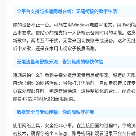
全平台支持与多端同时在线：无缝衔接的数字生活
你的设备不止一台。可能在用Windows电脑写论文，用iPad追剧
基本要求。更贴心的是支持一人多端设备同时用的功能。这意
新歌单，两者互不干扰，无需来回切换账号或设备。这种无缝
听中文歌，还是在家用电视盒子投屏看剧。
无限流量与智能分流：告别焦虑的畅快体验
追剧最怕什么？看到关键处提示流量用尽或限速。稳定的无限
自动识别你的网络活动：当你打开优酷时，自动走影音加速专
页或处理邮件时，则走普通通道。这种精细化的管理，配合独
你看4K超清视频也如丝般顺滑。
数据安全与专线传输：你的隐私守护者
使用网络工具，安全绝非小事。在连接回国的过程中，你的浏
密技术，确保你的个人信息、账号密码和观看记录不会在传输