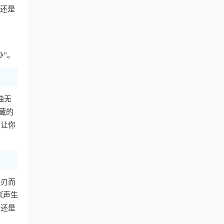
费还是
办”。
曲无
藏的
，让你
迎刃而
《声生
，还是