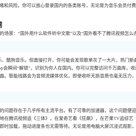
拥堵和风险。你可以放心登录国内的各类账号，无论是为音乐会员付
需
场景：“国外用什么软件听中文歌”以及“国外看不了腾讯视频怎么
乐、酷狗音乐。但直接打开，你可能会发现歌单灰了一大片，热门新
p会瞬间“解锁”，识别为你人在国内。你可以完整访问千万曲库，收
曲。智能线路会为音频流媒体优化，即使收听无损音质也毫无压力
样的问题存在于几乎所有主流平台。有了可靠的加速器，这个问题便
地在腾讯视频追《三体》，在爱奇艺看《狂飙》，在芒果TV追综艺
即时加载，拖动进度条也无需等待。无论是用电脑大屏沉浸式观影