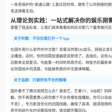
一条受保护的“高速公路”上直达目的地，避免了公共网络的
发送弹幕互动。
从理论到实践：一站式解决你的娱乐刚
掌握了挑选标准，让我们具体看看如何应对那几个最常被问及的
关于听歌：不仅仅是打开一个App
在国外用什么软件听中文歌？答案当然是QQ音乐、网易云音
法播放。这时，你的回国加速器就该登场了。连接后，这些Ap
旧歌单全部复活，也能第一时间听到周杰伦、林俊杰的最新单
在异国他乡的清晨，也能被熟悉的中文旋律唤醒。
关于追剧：打破所有平台的围墙
国外看不了腾讯视频怎么办？爱奇艺、芒果TV、B站呢？同
解。你不再需要费心研究哪个平台有哪些独播剧，你可以自由
不息》。专为影音优化的回国线路，确保了高清、超清视频的
用手机碎片化时间看短视频，体验都完整回归。