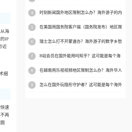
看的回国加速全攻略
洲等国家和地区工作、留
时刻新闻国外地区限制怎么办？海外游子的内
4
学、定居等，都可以使用，
容乡愁与破局之路
不再因地区和版权限制所困
在美国用国务院客户端（国务院发布）地区限
5
扰。
求从海
制怎么办？3步解决海外看国内内容难题
IP
瑞士怎么打不开蒙速办？海外游子的数字乡愁
6
抄近
与破局之路
B站会员在国外能用吗知乎？这可能是每个海
7
外游子都问过的问题
在越南用乐视视频地区限制怎么办？海外华人
8
术细
必备的回国加速攻略
怎么在国外玩隐形守护者？这可能是每个海外
9
游戏迷都问过的问题
近快速
你不再
冲圆