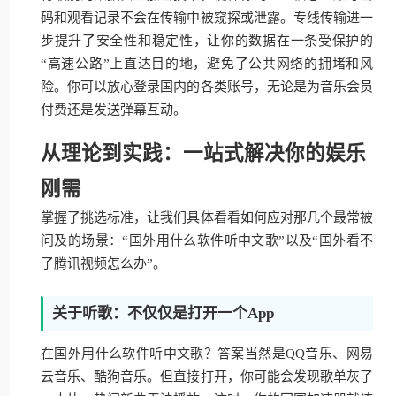
码和观看记录不会在传输中被窥探或泄露。专线传输进一
步提升了安全性和稳定性，让你的数据在一条受保护的
“高速公路”上直达目的地，避免了公共网络的拥堵和风
险。你可以放心登录国内的各类账号，无论是为音乐会员
付费还是发送弹幕互动。
从理论到实践：一站式解决你的娱乐
刚需
掌握了挑选标准，让我们具体看看如何应对那几个最常被
问及的场景：“国外用什么软件听中文歌”以及“国外看不
了腾讯视频怎么办”。
关于听歌：不仅仅是打开一个App
在国外用什么软件听中文歌？答案当然是QQ音乐、网易
云音乐、酷狗音乐。但直接打开，你可能会发现歌单灰了