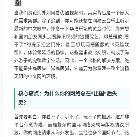
圈
当我们谈论海外如何看优酷视频时，其实背后是一个庞大
的需求集群。除了追剧，你可能还想在网易云音乐上听听
最新的中文歌单，怀念一下华语乐坛的黄金时代；周末想
和国内朋友同步追看腾讯视频的独播综艺，却总是被“看
不了”的提示拒之门外；甚至想玩两把国服的《英雄联
盟》，体验零延迟的畅快。这些需求彼此交织，构成了海
外游子的完整数字生活。因此，一个合格的解决方案，绝
不能是头痛医头、脚痛医脚，它需要为你重建一整个流畅
无阻的中文网络环境。
核心痛点：为什么你的网络总在“出国”后失
灵？
首先要明白，你看不了、听不了、玩不了的根源。这并非
平台有意为难，而是复杂的国际网络架构与版权协议所
致。你的网络请求从海外发出，会经过多个国际节点，路