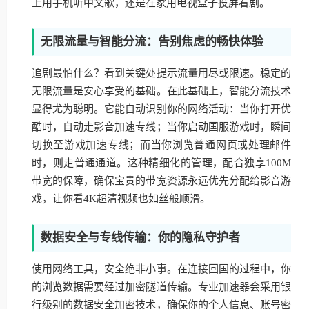
上用手机听中文歌，还是在家用电视盒子投屏看剧。
无限流量与智能分流：告别焦虑的畅快体验
追剧最怕什么？看到关键处提示流量用尽或限速。稳定的
无限流量是安心享受的基础。在此基础上，智能分流技术
显得尤为聪明。它能自动识别你的网络活动：当你打开优
酷时，自动走影音加速专线；当你启动国服游戏时，瞬间
切换至游戏加速专线；而当你浏览普通网页或处理邮件
时，则走普通通道。这种精细化的管理，配合独享100M
带宽的保障，确保宝贵的带宽资源永远优先分配给影音游
戏，让你看4K超清视频也如丝般顺滑。
数据安全与专线传输：你的隐私守护者
使用网络工具，安全绝非小事。在连接回国的过程中，你
的浏览数据需要经过加密隧道传输。专业加速器会采用银
行级别的数据安全加密技术，确保你的个人信息、账号密