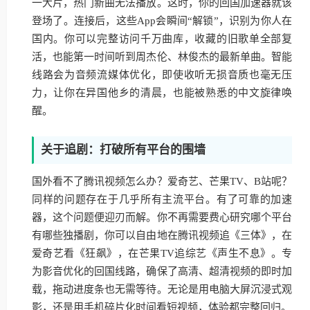
一大片，热门新曲无法播放。这时，你的回国加速器就该
登场了。连接后，这些App会瞬间“解锁”，识别为你人在
国内。你可以完整访问千万曲库，收藏的旧歌单全部复
活，也能第一时间听到周杰伦、林俊杰的最新单曲。智能
线路会为音频流媒体优化，即使收听无损音质也毫无压
力，让你在异国他乡的清晨，也能被熟悉的中文旋律唤
醒。
关于追剧：打破所有平台的围墙
国外看不了腾讯视频怎么办？爱奇艺、芒果TV、B站呢？
同样的问题存在于几乎所有主流平台。有了可靠的加速
器，这个问题便迎刃而解。你不再需要费心研究哪个平台
有哪些独播剧，你可以自由地在腾讯视频追《三体》，在
爱奇艺看《狂飙》，在芒果TV追综艺《声生不息》。专
为影音优化的回国线路，确保了高清、超清视频的即时加
载，拖动进度条也无需等待。无论是用电脑大屏沉浸式观
影，还是用手机碎片化时间看短视频，体验都完整回归。