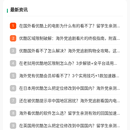
再因地区和版权限制所困扰。
最新资讯
在国外看优酷上的电影为什么有的看不了？留学生亲测有效的回国加速方案
1
优酷区域限制破解：海外党追剧看片的终极指南，附直播欧冠+1905电影网解决方案
2
优酷国外看不了怎么解决？海外党追剧购物全攻略，这招亲测有效！
3
在老挝用优酷地区限制怎么办？3步解锁+全平台适用的回国加速器指南
4
海外党有优酷会员却看不了？3个实用技巧+1款加速器解决追剧&金融APP难题
5
在日本用优酷怎么把定位修改到中国国内？海外党亲测有效的回国加速指南
6
还在被优酷提示非中国地区困扰？海外党追剧看国内电影的正确打开方式
7
海外看优酷的软件怎么选？留学生亲测有效的回国加速方案
8
在英国用优酷怎么把定位修改到中国国内？留学生亲测有效的回国加速方案
9