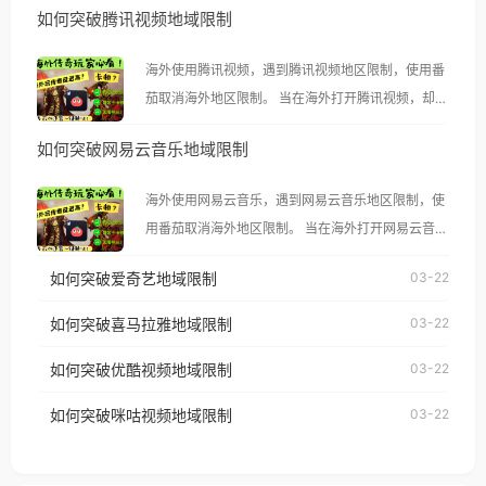
如何突破腾讯视频地域限制
海外使用腾讯视频，遇到腾讯视频地区限制，使用番
茄取消海外地区限制。 当在海外打开腾讯视频，却突
然弹出“由于版权限制，您所在的地区无法播放”的提
如何突破网易云音乐地域限制
示语。 海外用户如香港、澳门、台湾、美国、加拿
大、澳大利亚、欧洲等国家和地区时，腾讯视频也会
海外使用网易云音乐，遇到网易云音乐地区限制，使
像其他音乐平台一样，出现地区及版权限制问题，且
用番茄取消海外地区限制。 当在海外打开网易云音
仅能在中国大陆地区播放。 遇到这个问题的朋友们，
乐，却突然弹出“由于版权限制，您所在的地区无法
使用番茄回国加速器，即可解决「海外用户收听腾讯
如何突破爱奇艺地域限制
03-22
播放”的提示语。 海外用户如香港、澳门、台湾、美
视频地区版权限制」的问题，无论人在香港、澳门、
国、加拿大、澳大利亚、欧洲等国家和地区时，网易
如何突破喜马拉雅地域限制
03-22
台湾、美国、加拿大、澳大利亚、欧洲等国家和地区
云音乐也会像其他音乐平台一样，出现地区及版权限
工作、留学、定居等，都可以使用，不再因地区和版
如何突破优酷视频地域限制
03-22
制问题，且仅能在中国大陆地区播放。 遇到这个问题
权限制所困扰。
的朋友们，使用番茄回国加速器，即可解决「海外用
如何突破咪咕视频地域限制
03-22
户收听网易云音乐地区版权限制」的问题，无论人在
香港、澳门、台湾、美国、加拿大、澳大利亚、欧洲
等国家和地区工作、留学、定居等，都可以使用，不