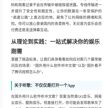
码和观看记录不会在传输中被窥探或泄露。专线传输进一
步提升了安全性和稳定性，让你的数据在一条受保护的
“高速公路”上直达目的地，避免了公共网络的拥堵和风
险。你可以放心登录国内的各类账号，无论是为音乐会员
付费还是发送弹幕互动。
从理论到实践：一站式解决你的娱乐
刚需
掌握了挑选标准，让我们具体看看如何应对那几个最常被
问及的场景：“国外用什么软件听中文歌”以及“国外看不
了腾讯视频怎么办”。
关于听歌：不仅仅是打开一个App
在国外用什么软件听中文歌？答案当然是QQ音乐、网易
云音乐、酷狗音乐。但直接打开，你可能会发现歌单灰了