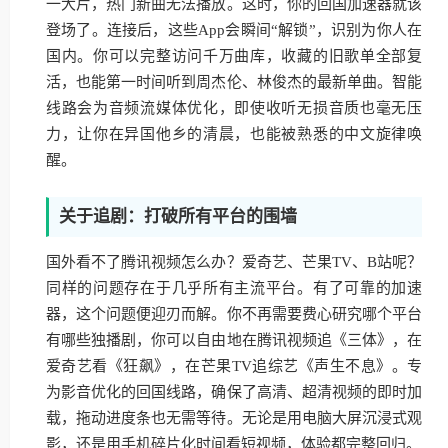
一大片，热门新曲无法播放。这时，你的回国加速器就该
登场了。连接后，这些App会瞬间“解锁”，识别为你人在
国内。你可以完整访问千万曲库，收藏的旧歌单全部复
活，也能第一时间听到周杰伦、林俊杰的最新单曲。智能
线路会为音频流媒体优化，即使收听无损音质也毫无压
力，让你在异国他乡的清晨，也能被熟悉的中文旋律唤
醒。
关于追剧：打破所有平台的围墙
国外看不了腾讯视频怎么办？爱奇艺、芒果TV、B站呢？
同样的问题存在于几乎所有主流平台。有了可靠的加速
器，这个问题便迎刃而解。你不再需要费心研究哪个平台
有哪些独播剧，你可以自由地在腾讯视频追《三体》，在
爱奇艺看《狂飙》，在芒果TV追综艺《声生不息》。专
为影音优化的回国线路，确保了高清、超清视频的即时加
载，拖动进度条也无需等待。无论是用电脑大屏沉浸式观
影，还是用手机碎片化时间看短视频，体验都完整回归。