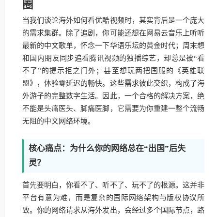
圈
当我们谈论海外如何看优酷视频时，其实背后是一个庞大
的需求集群。除了追剧，你可能还想在网易云音乐上听听
最新的中文歌单，怀念一下华语乐坛的黄金时代；周末想
和国内朋友同步追看腾讯视频的独播综艺，却总是被“看
不了”的提示拒之门外；甚至想玩两把国服的《英雄联
盟》，体验零延迟的畅快。这些需求彼此交织，构成了海
外游子的完整数字生活。因此，一个合格的解决方案，绝
不能是头痛医头、脚痛医脚，它需要为你重建一整个流畅
无阻的中文网络环境。
核心痛点：为什么你的网络总在“出国”后失
灵？
首先要明白，你看不了、听不了、玩不了的根源。这并非
平台有意为难，而是复杂的国际网络架构与版权协议所
致。你的网络请求从海外发出，会经过多个国际节点，路