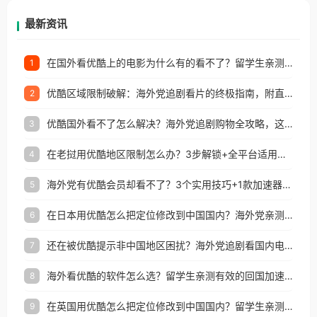
再因地区和版权限制所困扰。
最新资讯
在国外看优酷上的电影为什么有的看不了？留学生亲测有效的回国加速方案
1
优酷区域限制破解：海外党追剧看片的终极指南，附直播欧冠+1905电影网解决方案
2
优酷国外看不了怎么解决？海外党追剧购物全攻略，这招亲测有效！
3
在老挝用优酷地区限制怎么办？3步解锁+全平台适用的回国加速器指南
4
海外党有优酷会员却看不了？3个实用技巧+1款加速器解决追剧&金融APP难题
5
在日本用优酷怎么把定位修改到中国国内？海外党亲测有效的回国加速指南
6
还在被优酷提示非中国地区困扰？海外党追剧看国内电影的正确打开方式
7
海外看优酷的软件怎么选？留学生亲测有效的回国加速方案
8
在英国用优酷怎么把定位修改到中国国内？留学生亲测有效的回国加速方案
9