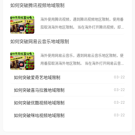
如何突破腾讯视频地域限制
海外使用腾讯视频，遇到腾讯视频地区限制，使用番
茄取消海外地区限制。 当在海外打开腾讯视频，却突
然弹出“由于版权限制，您所在的地区无法播放”的提
如何突破网易云音乐地域限制
示语。 海外用户如香港、澳门、台湾、美国、加拿
大、澳大利亚、欧洲等国家和地区时，腾讯视频也会
海外使用网易云音乐，遇到网易云音乐地区限制，使
像其他音乐平台一样，出现地区及版权限制问题，且
用番茄取消海外地区限制。 当在海外打开网易云音
仅能在中国大陆地区播放。 遇到这个问题的朋友们，
乐，却突然弹出“由于版权限制，您所在的地区无法
使用番茄回国加速器，即可解决「海外用户收听腾讯
如何突破爱奇艺地域限制
03-22
播放”的提示语。 海外用户如香港、澳门、台湾、美
视频地区版权限制」的问题，无论人在香港、澳门、
国、加拿大、澳大利亚、欧洲等国家和地区时，网易
如何突破喜马拉雅地域限制
03-22
台湾、美国、加拿大、澳大利亚、欧洲等国家和地区
云音乐也会像其他音乐平台一样，出现地区及版权限
工作、留学、定居等，都可以使用，不再因地区和版
如何突破优酷视频地域限制
03-22
制问题，且仅能在中国大陆地区播放。 遇到这个问题
权限制所困扰。
的朋友们，使用番茄回国加速器，即可解决「海外用
如何突破咪咕视频地域限制
03-22
户收听网易云音乐地区版权限制」的问题，无论人在
香港、澳门、台湾、美国、加拿大、澳大利亚、欧洲
等国家和地区工作、留学、定居等，都可以使用，不