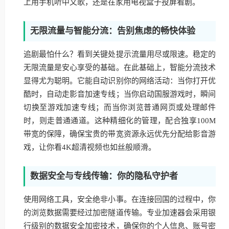
上用手机听中文歌，还是在家用电视盒子投屏看剧。
无限流量与智能分流：告别焦虑的畅快体验
追剧最怕什么？看到关键处提示流量用尽或限速。稳定的
无限流量是安心享受的基础。在此基础上，智能分流技术
显得尤为聪明。它能自动识别你的网络活动：当你打开优
酷时，自动走影音加速专线；当你启动国服游戏时，瞬间
切换至游戏加速专线；而当你浏览普通网页或处理邮件
时，则走普通通道。这种精细化的管理，配合独享100M
带宽的保障，确保宝贵的带宽资源永远优先分配给影音游
戏，让你看4K超清视频也如丝般顺滑。
数据安全与专线传输：你的隐私守护者
使用网络工具，安全绝非小事。在连接回国的过程中，你
的浏览数据需要经过加密隧道传输。专业加速器会采用银
行级别的数据安全加密技术，确保你的个人信息、账号密