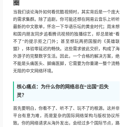
圈
当我们谈论海外如何看优酷视频时，其实背后是一个庞大
的需求集群。除了追剧，你可能还想在网易云音乐上听听
最新的中文歌单，怀念一下华语乐坛的黄金时代；周末想
和国内朋友同步追看腾讯视频的独播综艺，却总是被“看
不了”的提示拒之门外；甚至想玩两把国服的《英雄联
盟》，体验零延迟的畅快。这些需求彼此交织，构成了海
外游子的完整数字生活。因此，一个合格的解决方案，绝
不能是头痛医头、脚痛医脚，它需要为你重建一整个流畅
无阻的中文网络环境。
核心痛点：为什么你的网络总在“出国”后失
灵？
首先要明白，你看不了、听不了、玩不了的根源。这并非
平台有意为难，而是复杂的国际网络架构与版权协议所
致。你的网络请求从海外发出，会经过多个国际节点，路