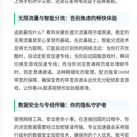
上用手机听中文歌，还是在家用电视盒子投屏看剧。
无限流量与智能分流：告别焦虑的畅快体验
追剧最怕什么？看到关键处提示流量用尽或限速。稳定的
无限流量是安心享受的基础。在此基础上，智能分流技术
显得尤为聪明。它能自动识别你的网络活动：当你打开优
酷时，自动走影音加速专线；当你启动国服游戏时，瞬间
切换至游戏加速专线；而当你浏览普通网页或处理邮件
时，则走普通通道。这种精细化的管理，配合独享100M
带宽的保障，确保宝贵的带宽资源永远优先分配给影音游
戏，让你看4K超清视频也如丝般顺滑。
数据安全与专线传输：你的隐私守护者
使用网络工具，安全绝非小事。在连接回国的过程中，你
的浏览数据需要经过加密隧道传输。专业加速器会采用银
行级别的数据安全加密技术，确保你的个人信息、账号密