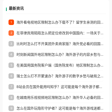
再因地区和版权限制所困扰。
最新资讯
海外看电视地区限制怎么办下载不了？留学生亲测的回国加速方案（附2026世界杯观赛技巧）
1
在菲律宾用陌陌怎么把定位修改到中国国内：一场关于归属感与连接的探索
2
比利时怎么打不开美团外卖商家版？海外党必看的回国加速全攻略
3
时刻新闻国外地区限制怎么办？海外游子的内容乡愁与破局之路
4
在美国用国务院客户端（国务院发布）地区限制怎么办？3步解决海外看国内内容难题
5
瑞士怎么打不开蒙速办？海外游子的数字乡愁与破局之路
6
B站会员在国外能用吗知乎？这可能是每个海外游子都问过的问题
7
在越南用乐视视频地区限制怎么办？海外华人必备的回国加速攻略
8
怎么在国外玩隐形守护者？这可能是每个海外游戏迷都问过的问题
9