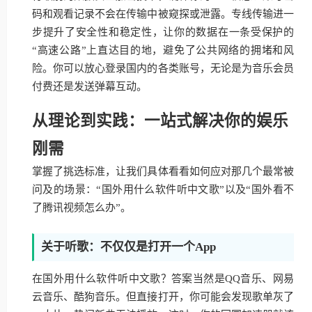
码和观看记录不会在传输中被窥探或泄露。专线传输进一
步提升了安全性和稳定性，让你的数据在一条受保护的
“高速公路”上直达目的地，避免了公共网络的拥堵和风
险。你可以放心登录国内的各类账号，无论是为音乐会员
付费还是发送弹幕互动。
从理论到实践：一站式解决你的娱乐
刚需
掌握了挑选标准，让我们具体看看如何应对那几个最常被
问及的场景：“国外用什么软件听中文歌”以及“国外看不
了腾讯视频怎么办”。
关于听歌：不仅仅是打开一个App
在国外用什么软件听中文歌？答案当然是QQ音乐、网易
云音乐、酷狗音乐。但直接打开，你可能会发现歌单灰了