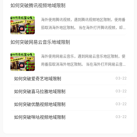
如何突破腾讯视频地域限制
海外使用腾讯视频，遇到腾讯视频地区限制，使用番
茄取消海外地区限制。 当在海外打开腾讯视频，却突
然弹出“由于版权限制，您所在的地区无法播放”的提
如何突破网易云音乐地域限制
示语。 海外用户如香港、澳门、台湾、美国、加拿
大、澳大利亚、欧洲等国家和地区时，腾讯视频也会
海外使用网易云音乐，遇到网易云音乐地区限制，使
像其他音乐平台一样，出现地区及版权限制问题，且
用番茄取消海外地区限制。 当在海外打开网易云音
仅能在中国大陆地区播放。 遇到这个问题的朋友们，
乐，却突然弹出“由于版权限制，您所在的地区无法
使用番茄回国加速器，即可解决「海外用户收听腾讯
如何突破爱奇艺地域限制
03-22
播放”的提示语。 海外用户如香港、澳门、台湾、美
视频地区版权限制」的问题，无论人在香港、澳门、
国、加拿大、澳大利亚、欧洲等国家和地区时，网易
如何突破喜马拉雅地域限制
03-22
台湾、美国、加拿大、澳大利亚、欧洲等国家和地区
云音乐也会像其他音乐平台一样，出现地区及版权限
工作、留学、定居等，都可以使用，不再因地区和版
如何突破优酷视频地域限制
03-22
制问题，且仅能在中国大陆地区播放。 遇到这个问题
权限制所困扰。
的朋友们，使用番茄回国加速器，即可解决「海外用
如何突破咪咕视频地域限制
03-22
户收听网易云音乐地区版权限制」的问题，无论人在
香港、澳门、台湾、美国、加拿大、澳大利亚、欧洲
等国家和地区工作、留学、定居等，都可以使用，不