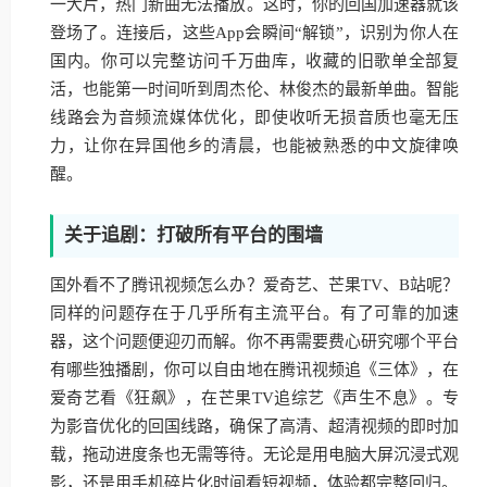
一大片，热门新曲无法播放。这时，你的回国加速器就该
登场了。连接后，这些App会瞬间“解锁”，识别为你人在
国内。你可以完整访问千万曲库，收藏的旧歌单全部复
活，也能第一时间听到周杰伦、林俊杰的最新单曲。智能
线路会为音频流媒体优化，即使收听无损音质也毫无压
力，让你在异国他乡的清晨，也能被熟悉的中文旋律唤
醒。
关于追剧：打破所有平台的围墙
国外看不了腾讯视频怎么办？爱奇艺、芒果TV、B站呢？
同样的问题存在于几乎所有主流平台。有了可靠的加速
器，这个问题便迎刃而解。你不再需要费心研究哪个平台
有哪些独播剧，你可以自由地在腾讯视频追《三体》，在
爱奇艺看《狂飙》，在芒果TV追综艺《声生不息》。专
为影音优化的回国线路，确保了高清、超清视频的即时加
载，拖动进度条也无需等待。无论是用电脑大屏沉浸式观
影，还是用手机碎片化时间看短视频，体验都完整回归。