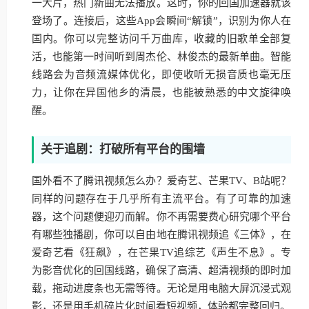
一大片，热门新曲无法播放。这时，你的回国加速器就该
登场了。连接后，这些App会瞬间“解锁”，识别为你人在
国内。你可以完整访问千万曲库，收藏的旧歌单全部复
活，也能第一时间听到周杰伦、林俊杰的最新单曲。智能
线路会为音频流媒体优化，即使收听无损音质也毫无压
力，让你在异国他乡的清晨，也能被熟悉的中文旋律唤
醒。
关于追剧：打破所有平台的围墙
国外看不了腾讯视频怎么办？爱奇艺、芒果TV、B站呢？
同样的问题存在于几乎所有主流平台。有了可靠的加速
器，这个问题便迎刃而解。你不再需要费心研究哪个平台
有哪些独播剧，你可以自由地在腾讯视频追《三体》，在
爱奇艺看《狂飙》，在芒果TV追综艺《声生不息》。专
为影音优化的回国线路，确保了高清、超清视频的即时加
载，拖动进度条也无需等待。无论是用电脑大屏沉浸式观
影，还是用手机碎片化时间看短视频，体验都完整回归。