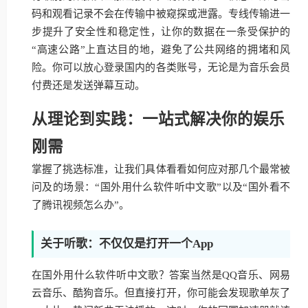
码和观看记录不会在传输中被窥探或泄露。专线传输进一
步提升了安全性和稳定性，让你的数据在一条受保护的
“高速公路”上直达目的地，避免了公共网络的拥堵和风
险。你可以放心登录国内的各类账号，无论是为音乐会员
付费还是发送弹幕互动。
从理论到实践：一站式解决你的娱乐
刚需
掌握了挑选标准，让我们具体看看如何应对那几个最常被
问及的场景：“国外用什么软件听中文歌”以及“国外看不
了腾讯视频怎么办”。
关于听歌：不仅仅是打开一个App
在国外用什么软件听中文歌？答案当然是QQ音乐、网易
云音乐、酷狗音乐。但直接打开，你可能会发现歌单灰了