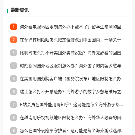
再因地区和版权限制所困扰。
最新资讯
海外看电视地区限制怎么办下载不了？留学生亲测的回国加速方案（附2026世界杯观赛技巧）
1
在菲律宾用陌陌怎么把定位修改到中国国内：一场关于归属感与连接的探索
2
比利时怎么打不开美团外卖商家版？海外党必看的回国加速全攻略
3
时刻新闻国外地区限制怎么办？海外游子的内容乡愁与破局之路
4
在美国用国务院客户端（国务院发布）地区限制怎么办？3步解决海外看国内内容难题
5
瑞士怎么打不开蒙速办？海外游子的数字乡愁与破局之路
6
B站会员在国外能用吗知乎？这可能是每个海外游子都问过的问题
7
在越南用乐视视频地区限制怎么办？海外华人必备的回国加速攻略
8
怎么在国外玩隐形守护者？这可能是每个海外游戏迷都问过的问题
9