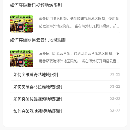
如何突破腾讯视频地域限制
海外使用腾讯视频，遇到腾讯视频地区限制，使用番
茄取消海外地区限制。 当在海外打开腾讯视频，却突
然弹出“由于版权限制，您所在的地区无法播放”的提
如何突破网易云音乐地域限制
示语。 海外用户如香港、澳门、台湾、美国、加拿
大、澳大利亚、欧洲等国家和地区时，腾讯视频也会
海外使用网易云音乐，遇到网易云音乐地区限制，使
像其他音乐平台一样，出现地区及版权限制问题，且
用番茄取消海外地区限制。 当在海外打开网易云音
仅能在中国大陆地区播放。 遇到这个问题的朋友们，
乐，却突然弹出“由于版权限制，您所在的地区无法
使用番茄回国加速器，即可解决「海外用户收听腾讯
如何突破爱奇艺地域限制
03-22
播放”的提示语。 海外用户如香港、澳门、台湾、美
视频地区版权限制」的问题，无论人在香港、澳门、
国、加拿大、澳大利亚、欧洲等国家和地区时，网易
如何突破喜马拉雅地域限制
03-22
台湾、美国、加拿大、澳大利亚、欧洲等国家和地区
云音乐也会像其他音乐平台一样，出现地区及版权限
工作、留学、定居等，都可以使用，不再因地区和版
如何突破优酷视频地域限制
03-22
制问题，且仅能在中国大陆地区播放。 遇到这个问题
权限制所困扰。
的朋友们，使用番茄回国加速器，即可解决「海外用
如何突破咪咕视频地域限制
03-22
户收听网易云音乐地区版权限制」的问题，无论人在
香港、澳门、台湾、美国、加拿大、澳大利亚、欧洲
等国家和地区工作、留学、定居等，都可以使用，不