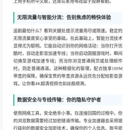
上用手机听中文歌，还是在家用电视盒子投屏看剧。
无限流量与智能分流：告别焦虑的畅快体验
追剧最怕什么？看到关键处提示流量用尽或限速。稳定的
无限流量是安心享受的基础。在此基础上，智能分流技术
显得尤为聪明。它能自动识别你的网络活动：当你打开优
酷时，自动走影音加速专线；当你启动国服游戏时，瞬间
切换至游戏加速专线；而当你浏览普通网页或处理邮件
时，则走普通通道。这种精细化的管理，配合独享100M
带宽的保障，确保宝贵的带宽资源永远优先分配给影音游
戏，让你看4K超清视频也如丝般顺滑。
数据安全与专线传输：你的隐私守护者
使用网络工具，安全绝非小事。在连接回国的过程中，你
的浏览数据需要经过加密隧道传输。专业加速器会采用银
行级别的数据安全加密技术，确保你的个人信息、账号密