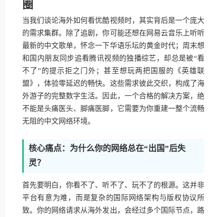
圈
当我们谈论海外如何看优酷视频时，其实背后是一个庞大
的需求集群。除了追剧，你可能还想在网易云音乐上听听
最新的中文歌单，怀念一下华语乐坛的黄金时代；周末想
和国内朋友同步追看腾讯视频的独播综艺，却总是被“看
不了”的提示拒之门外；甚至想玩两把国服的《英雄联
盟》，体验零延迟的畅快。这些需求彼此交织，构成了海
外游子的完整数字生活。因此，一个合格的解决方案，绝
不能是头痛医头、脚痛医脚，它需要为你重建一整个流畅
无阻的中文网络环境。
核心痛点：为什么你的网络总在“出国”后失
灵？
首先要明白，你看不了、听不了、玩不了的根源。这并非
平台有意为难，而是复杂的国际网络架构与版权协议所
致。你的网络请求从海外发出，会经过多个国际节点，路