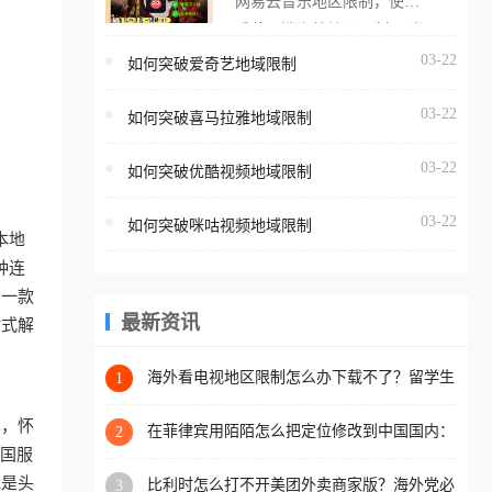
网易云音乐地区限制，使用
海外用户如香港、澳门、台
番茄取消海外地区限制。 当
湾、美国、加拿大、澳大利
在海外打开网易云音乐，却
03-22
如何突破爱奇艺地域限制
亚、欧洲等国家和地区时，
突然弹出“由于版权限制，您
腾讯视频也会像其他音乐平
03-22
所在的地区无法播放”的提示
如何突破喜马拉雅地域限制
台一样，出现地区及版权限
语。 海外用户如香港、澳
制问题，且仅能在中国大陆
03-22
如何突破优酷视频地域限制
门、台湾、美国、加拿大、
地区播放。 遇到这个问题的
澳大利亚、欧洲等国家和地
朋友们，使用番茄回国加速
03-22
如何突破咪咕视频地域限制
区时，网易云音乐也会像其
本地
器，即可解决「海外用户收
他音乐平台一样，出现地区
种连
听腾讯视频地区版权限制」
及版权限制问题，且仅能在
助一款
的问题，无论人在香港、澳
中国大陆地区播放。 遇到这
最新资讯
站式解
门、台湾、美国、加拿大、
个问题的朋友们，使用番茄
澳大利亚、欧洲等国家和地
回国加速器，即可解决「海
海外看电视地区限制怎么办下载不了？留学生
1
区工作、留学、定居等，都
亲测的回国加速方案（附2026世界杯观赛技
外用户收听网易云音乐地区
可以使用，不再因地区和版
巧）
单，怀
版权限制」的问题，无论人
在菲律宾用陌陌怎么把定位修改到中国国内：
2
权限制所困扰。
一场关于归属感与连接的探索
把国服
在香港、澳门、台湾、美
能是头
比利时怎么打不开美团外卖商家版？海外党必
3
国、加拿大、澳大利亚、欧