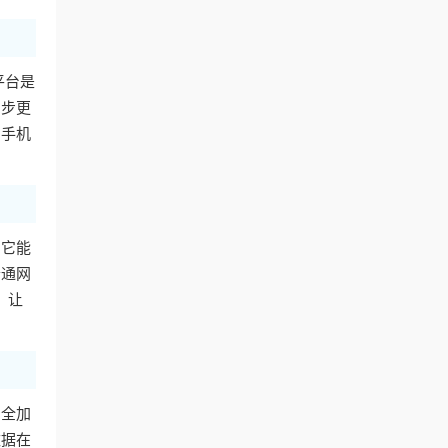
平台是
同步更
用手机
。它能
普通网
，让
安全加
数据在