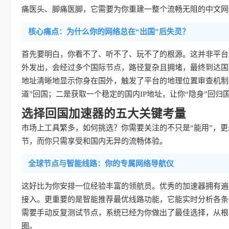
痛医头、脚痛医脚，它需要为你重建一整个流畅无阻的中文网
核心痛点：为什么你的网络总在“出国”后失灵？
首先要明白，你看不了、听不了、玩不了的根源。这并非平台
外发出，会经过多个国际节点，路径复杂且拥堵，最终到达国
地址清晰地显示你身在国外，触发了平台的地理位置审查机制
道”回国；二是获取一个稳定的国内IP地址，让你“隐身”回归
选择回国加速器的五大关键考量
市场上工具繁多，如何挑选？你需要关注的不只是“能用”，更是
节，而你只需享受和国内无异的流畅体验。
全球节点与智能线路：你的专属网络导航仪
这好比为你安排一位经验丰富的领航员。优秀的加速器拥有遍
接入。更重要的是智能推荐最优线路功能，它能实时分析各条
需要手动反复测试节点，系统已经为你做出了最佳选择，从根
圈。