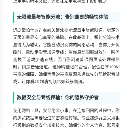
上用手机听中文歌，还是在家用电视盒子投屏看剧。
无限流量与智能分流：告别焦虑的畅快体验
追剧最怕什么？看到关键处提示流量用尽或限速。稳定的
无限流量是安心享受的基础。在此基础上，智能分流技术
显得尤为聪明。它能自动识别你的网络活动：当你打开优
酷时，自动走影音加速专线；当你启动国服游戏时，瞬间
切换至游戏加速专线；而当你浏览普通网页或处理邮件
时，则走普通通道。这种精细化的管理，配合独享100M
带宽的保障，确保宝贵的带宽资源永远优先分配给影音游
戏，让你看4K超清视频也如丝般顺滑。
数据安全与专线传输：你的隐私守护者
使用网络工具，安全绝非小事。在连接回国的过程中，你
的浏览数据需要经过加密隧道传输。专业加速器会采用银
行级别的数据安全加密技术，确保你的个人信息、账号密