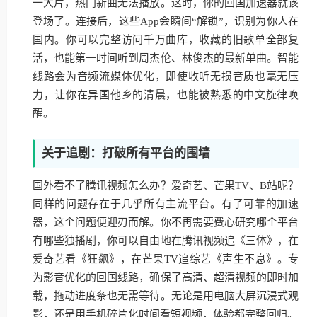
一大片，热门新曲无法播放。这时，你的回国加速器就该
登场了。连接后，这些App会瞬间“解锁”，识别为你人在
国内。你可以完整访问千万曲库，收藏的旧歌单全部复
活，也能第一时间听到周杰伦、林俊杰的最新单曲。智能
线路会为音频流媒体优化，即使收听无损音质也毫无压
力，让你在异国他乡的清晨，也能被熟悉的中文旋律唤
醒。
关于追剧：打破所有平台的围墙
国外看不了腾讯视频怎么办？爱奇艺、芒果TV、B站呢？
同样的问题存在于几乎所有主流平台。有了可靠的加速
器，这个问题便迎刃而解。你不再需要费心研究哪个平台
有哪些独播剧，你可以自由地在腾讯视频追《三体》，在
爱奇艺看《狂飙》，在芒果TV追综艺《声生不息》。专
为影音优化的回国线路，确保了高清、超清视频的即时加
载，拖动进度条也无需等待。无论是用电脑大屏沉浸式观
影，还是用手机碎片化时间看短视频，体验都完整回归。