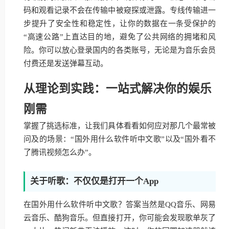
码和观看记录不会在传输中被窥探或泄露。专线传输进一
步提升了安全性和稳定性，让你的数据在一条受保护的
“高速公路”上直达目的地，避免了公共网络的拥堵和风
险。你可以放心登录国内的各类账号，无论是为音乐会员
付费还是发送弹幕互动。
从理论到实践：一站式解决你的娱乐
刚需
掌握了挑选标准，让我们具体看看如何应对那几个最常被
问及的场景：“国外用什么软件听中文歌”以及“国外看不
了腾讯视频怎么办”。
关于听歌：不仅仅是打开一个App
在国外用什么软件听中文歌？答案当然是QQ音乐、网易
云音乐、酷狗音乐。但直接打开，你可能会发现歌单灰了