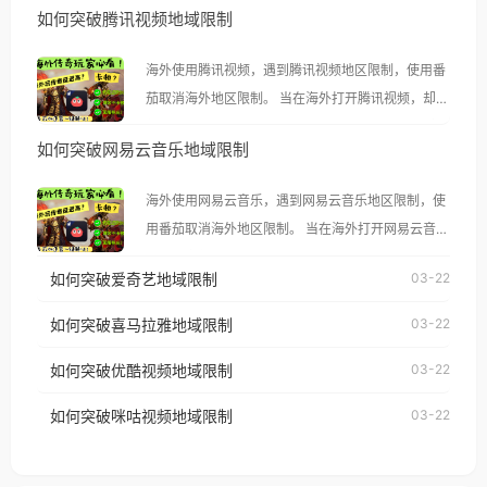
如何突破腾讯视频地域限制
海外使用腾讯视频，遇到腾讯视频地区限制，使用番
茄取消海外地区限制。 当在海外打开腾讯视频，却突
然弹出“由于版权限制，您所在的地区无法播放”的提
如何突破网易云音乐地域限制
示语。 海外用户如香港、澳门、台湾、美国、加拿
大、澳大利亚、欧洲等国家和地区时，腾讯视频也会
海外使用网易云音乐，遇到网易云音乐地区限制，使
像其他音乐平台一样，出现地区及版权限制问题，且
用番茄取消海外地区限制。 当在海外打开网易云音
仅能在中国大陆地区播放。 遇到这个问题的朋友们，
乐，却突然弹出“由于版权限制，您所在的地区无法
使用番茄回国加速器，即可解决「海外用户收听腾讯
如何突破爱奇艺地域限制
03-22
播放”的提示语。 海外用户如香港、澳门、台湾、美
视频地区版权限制」的问题，无论人在香港、澳门、
国、加拿大、澳大利亚、欧洲等国家和地区时，网易
如何突破喜马拉雅地域限制
03-22
台湾、美国、加拿大、澳大利亚、欧洲等国家和地区
云音乐也会像其他音乐平台一样，出现地区及版权限
工作、留学、定居等，都可以使用，不再因地区和版
如何突破优酷视频地域限制
03-22
制问题，且仅能在中国大陆地区播放。 遇到这个问题
权限制所困扰。
的朋友们，使用番茄回国加速器，即可解决「海外用
如何突破咪咕视频地域限制
03-22
户收听网易云音乐地区版权限制」的问题，无论人在
香港、澳门、台湾、美国、加拿大、澳大利亚、欧洲
等国家和地区工作、留学、定居等，都可以使用，不