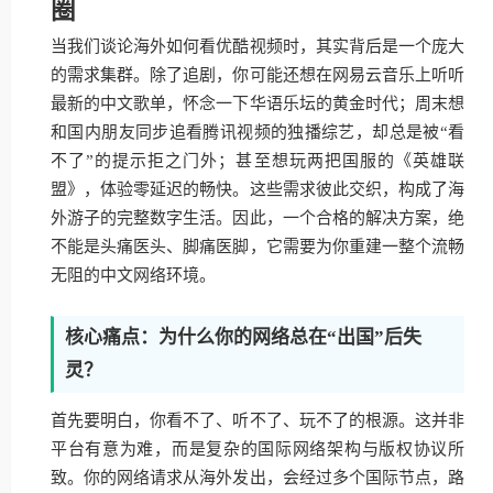
圈
当我们谈论海外如何看优酷视频时，其实背后是一个庞大
的需求集群。除了追剧，你可能还想在网易云音乐上听听
最新的中文歌单，怀念一下华语乐坛的黄金时代；周末想
和国内朋友同步追看腾讯视频的独播综艺，却总是被“看
不了”的提示拒之门外；甚至想玩两把国服的《英雄联
盟》，体验零延迟的畅快。这些需求彼此交织，构成了海
外游子的完整数字生活。因此，一个合格的解决方案，绝
不能是头痛医头、脚痛医脚，它需要为你重建一整个流畅
无阻的中文网络环境。
核心痛点：为什么你的网络总在“出国”后失
灵？
首先要明白，你看不了、听不了、玩不了的根源。这并非
平台有意为难，而是复杂的国际网络架构与版权协议所
致。你的网络请求从海外发出，会经过多个国际节点，路