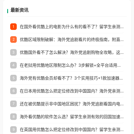
再因地区和版权限制所困扰。
最新资讯
在国外看优酷上的电影为什么有的看不了？留学生亲测有效的回国加速方案
1
优酷区域限制破解：海外党追剧看片的终极指南，附直播欧冠+1905电影网解决方案
2
优酷国外看不了怎么解决？海外党追剧购物全攻略，这招亲测有效！
3
在老挝用优酷地区限制怎么办？3步解锁+全平台适用的回国加速器指南
4
海外党有优酷会员却看不了？3个实用技巧+1款加速器解决追剧&金融APP难题
5
在日本用优酷怎么把定位修改到中国国内？海外党亲测有效的回国加速指南
6
还在被优酷提示非中国地区困扰？海外党追剧看国内电影的正确打开方式
7
海外看优酷的软件怎么选？留学生亲测有效的回国加速方案
8
在英国用优酷怎么把定位修改到中国国内？留学生亲测有效的回国加速方案
9