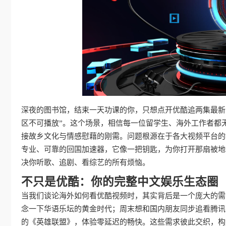
深夜的图书馆，结束一天功课的你，只想点开优酷追两集最新
区不可播放”。这个场景，相信每一位留学生、海外工作者都
接故乡文化与情感慰藉的刚需。问题根源在于各大视频平台的
专业、可靠的回国加速器，它像一把钥匙，为你打开那扇被地
决你听歌、追剧、看综艺的所有烦恼。
不只是优酷：你的完整中文娱乐生态圈
当我们谈论海外如何看优酷视频时，其实背后是一个庞大的需
念一下华语乐坛的黄金时代；周末想和国内朋友同步追看腾讯
的《英雄联盟》，体验零延迟的畅快。这些需求彼此交织，构