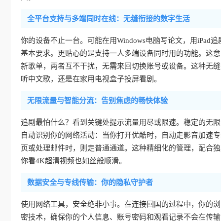
全平台支持与多端同时在线：无缝衔接的数字生活
你的设备不止一台。可能在用Windows电脑写论文，用iPad追剧
基本要求。更贴心的是支持一人多端设备同时用的功能。这意
新歌单，两者互不干扰，无需来回切换账号或设备。这种无缝
听中文歌，还是在家用电视盒子投屏看剧。
无限流量与智能分流：告别焦虑的畅快体验
追剧最怕什么？看到关键处提示流量用尽或限速。稳定的无限
自动识别你的网络活动：当你打开优酷时，自动走影音加速专
页或处理邮件时，则走普通通道。这种精细化的管理，配合独
你看4K超清视频也如丝般顺滑。
数据安全与专线传输：你的隐私守护者
使用网络工具，安全绝非小事。在连接回国的过程中，你的浏
密技术，确保你的个人信息、账号密码和观看记录不会在传输