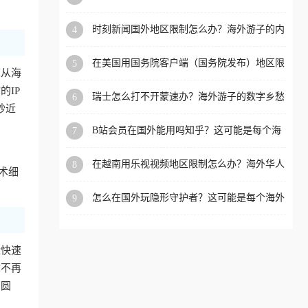
看的回国加速全攻略
洲等国家和地区工作、留
时刻新闻国外地区限制怎么办？海外游子的内
4
学、定居等，都可以使用，
容乡愁与破局之路
不再因地区和版权限制所困
在美国用国务院客户端（国务院发布）地区限
5
扰。
求从海
制怎么办？3步解决海外看国内内容难题
IP
瑞士怎么打不开蒙速办？海外游子的数字乡愁
6
抄近
与破局之路
B站会员在国外能用吗知乎？这可能是每个海
7
外游子都问过的问题
在越南用乐视视频地区限制怎么办？海外华人
8
术细
必备的回国加速攻略
怎么在国外玩隐形守护者？这可能是每个海外
9
游戏迷都问过的问题
近快速
你不再
冲圆