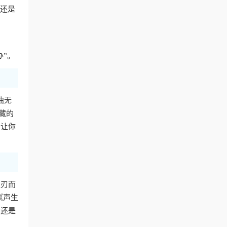
费还是
办”。
曲无
藏的
，让你
迎刃而
《声生
，还是