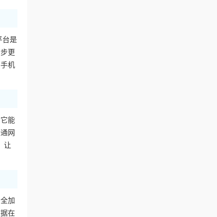
平台是
同步更
用手机
。它能
普通网
，让
安全加
数据在