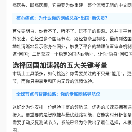
痛医头、脚痛医脚，它需要为你重建一整个流畅无阻的中文网
核心痛点：为什么你的网络总在“出国”后失灵？
首先要明白，你看不了、听不了、玩不了的根源。这并非平台
外发出，会经过多个国际节点，路径复杂且拥堵，最终到达国
地址清晰地显示你身在国外，触发了平台的地理位置审查机制
道”回国；二是获取一个稳定的国内IP地址，让你“隐身”回归
选择回国加速器的五大关键考量
市场上工具繁多，如何挑选？你需要关注的不只是“能用”，更是
节，而你只需享受和国内无异的流畅体验。
全球节点与智能线路：你的专属网络导航仪
这好比为你安排一位经验丰富的领航员。优秀的加速器拥有遍
接入。更重要的是智能推荐最优线路功能，它能实时分析各条
需要手动反复测试节点，系统已经为你做出了最佳选择，从根
圈。