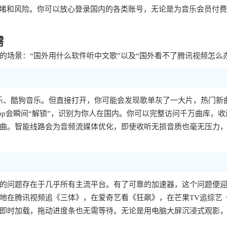
拥堵和风险。你可以放心登录国内的各类账号，无论是为音乐会员付
需
场景：“国外用什么软件听中文歌”以及“国外看不了腾讯视频怎么
乐、酷狗音乐。但直接打开，你可能会发现歌单灰了一大片，热门新
p会瞬间“解锁”，识别为你人在国内。你可以完整访问千万曲库，收
曲。智能线路会为音频流媒体优化，即使收听无损音质也毫无压力
样的问题存在于几乎所有主流平台。有了可靠的加速器，这个问题便
地在腾讯视频追《三体》，在爱奇艺看《狂飙》，在芒果TV追综艺
即时加载，拖动进度条也无需等待。无论是用电脑大屏沉浸式观影