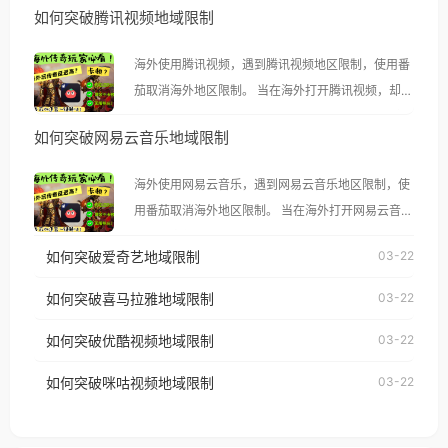
如何突破腾讯视频地域限制
海外使用腾讯视频，遇到腾讯视频地区限制，使用番
茄取消海外地区限制。 当在海外打开腾讯视频，却突
然弹出“由于版权限制，您所在的地区无法播放”的提
如何突破网易云音乐地域限制
示语。 海外用户如香港、澳门、台湾、美国、加拿
大、澳大利亚、欧洲等国家和地区时，腾讯视频也会
海外使用网易云音乐，遇到网易云音乐地区限制，使
像其他音乐平台一样，出现地区及版权限制问题，且
用番茄取消海外地区限制。 当在海外打开网易云音
仅能在中国大陆地区播放。 遇到这个问题的朋友们，
乐，却突然弹出“由于版权限制，您所在的地区无法
使用番茄回国加速器，即可解决「海外用户收听腾讯
如何突破爱奇艺地域限制
03-22
播放”的提示语。 海外用户如香港、澳门、台湾、美
视频地区版权限制」的问题，无论人在香港、澳门、
国、加拿大、澳大利亚、欧洲等国家和地区时，网易
如何突破喜马拉雅地域限制
03-22
台湾、美国、加拿大、澳大利亚、欧洲等国家和地区
云音乐也会像其他音乐平台一样，出现地区及版权限
工作、留学、定居等，都可以使用，不再因地区和版
如何突破优酷视频地域限制
03-22
制问题，且仅能在中国大陆地区播放。 遇到这个问题
权限制所困扰。
的朋友们，使用番茄回国加速器，即可解决「海外用
如何突破咪咕视频地域限制
03-22
户收听网易云音乐地区版权限制」的问题，无论人在
香港、澳门、台湾、美国、加拿大、澳大利亚、欧洲
等国家和地区工作、留学、定居等，都可以使用，不