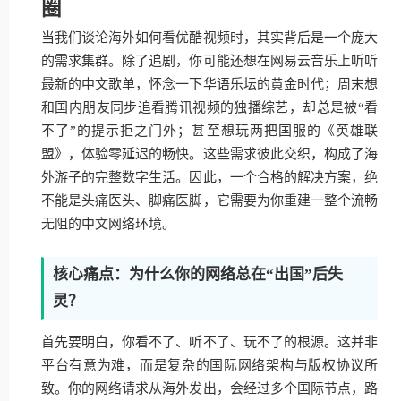
圈
当我们谈论海外如何看优酷视频时，其实背后是一个庞大
的需求集群。除了追剧，你可能还想在网易云音乐上听听
最新的中文歌单，怀念一下华语乐坛的黄金时代；周末想
和国内朋友同步追看腾讯视频的独播综艺，却总是被“看
不了”的提示拒之门外；甚至想玩两把国服的《英雄联
盟》，体验零延迟的畅快。这些需求彼此交织，构成了海
外游子的完整数字生活。因此，一个合格的解决方案，绝
不能是头痛医头、脚痛医脚，它需要为你重建一整个流畅
无阻的中文网络环境。
核心痛点：为什么你的网络总在“出国”后失
灵？
首先要明白，你看不了、听不了、玩不了的根源。这并非
平台有意为难，而是复杂的国际网络架构与版权协议所
致。你的网络请求从海外发出，会经过多个国际节点，路