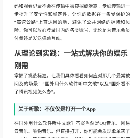
码和观看记录不会在传输中被窥探或泄露。专线传输进一
步提升了安全性和稳定性，让你的数据在一条受保护的
“高速公路”上直达目的地，避免了公共网络的拥堵和风
险。你可以放心登录国内的各类账号，无论是为音乐会员
付费还是发送弹幕互动。
从理论到实践：一站式解决你的娱乐
刚需
掌握了挑选标准，让我们具体看看如何应对那几个最常被
问及的场景：“国外用什么软件听中文歌”以及“国外看不
了腾讯视频怎么办”。
关于听歌：不仅仅是打开一个App
在国外用什么软件听中文歌？答案当然是QQ音乐、网易
云音乐、酷狗音乐。但直接打开，你可能会发现歌单灰了