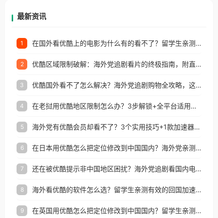
再因地区和版权限制所困扰。
最新资讯
在国外看优酷上的电影为什么有的看不了？留学生亲测有效的回国加速方案
1
优酷区域限制破解：海外党追剧看片的终极指南，附直播欧冠+1905电影网解决方案
2
优酷国外看不了怎么解决？海外党追剧购物全攻略，这招亲测有效！
3
在老挝用优酷地区限制怎么办？3步解锁+全平台适用的回国加速器指南
4
海外党有优酷会员却看不了？3个实用技巧+1款加速器解决追剧&金融APP难题
5
在日本用优酷怎么把定位修改到中国国内？海外党亲测有效的回国加速指南
6
还在被优酷提示非中国地区困扰？海外党追剧看国内电影的正确打开方式
7
海外看优酷的软件怎么选？留学生亲测有效的回国加速方案
8
在英国用优酷怎么把定位修改到中国国内？留学生亲测有效的回国加速方案
9