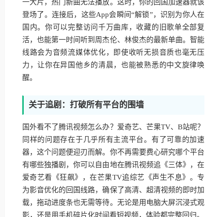
一大片，热门新曲无法播放。这时，你的回国加速器就该
登场了。连接后，这些App会瞬间“解锁”，识别为你人在
国内。你可以完整访问千万曲库，收藏的旧歌单全部复
活，也能第一时间听到周杰伦、林俊杰的最新单曲。智能
线路会为音频流媒体优化，即使收听无损音质也毫无压
力，让你在异国他乡的清晨，也能被熟悉的中文旋律唤
醒。
关于追剧：打破所有平台的围墙
国外看不了腾讯视频怎么办？爱奇艺、芒果TV、B站呢？
同样的问题存在于几乎所有主流平台。有了可靠的加速
器，这个问题便迎刃而解。你不再需要费心研究哪个平台
有哪些独播剧，你可以自由地在腾讯视频追《三体》，在
爱奇艺看《狂飙》，在芒果TV追综艺《声生不息》。专
为影音优化的回国线路，确保了高清、超清视频的即时加
载，拖动进度条也无需等待。无论是用电脑大屏沉浸式观
影，还是用手机碎片化时间看短视频，体验都完整回归。