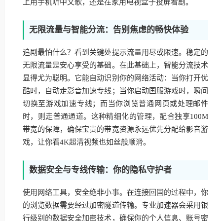
上用手机听中文歌，还是在家用电视盒子投屏看剧。
无限流量与智能分流：告别焦虑的畅快体验
追剧最怕什么？看到关键处提示流量用尽或限速。稳定的
无限流量是安心享受的基础。在此基础上，智能分流技术
显得尤为聪明。它能自动识别你的网络活动：当你打开优
酷时，自动走影音加速专线；当你启动国服游戏时，瞬间
切换至游戏加速专线；而当你浏览普通网页或处理邮件
时，则走普通通道。这种精细化的管理，配合独享100M
带宽的保障，确保宝贵的带宽资源永远优先分配给影音游
戏，让你看4K超清视频也如丝般顺滑。
数据安全与专线传输：你的隐私守护者
使用网络工具，安全绝非小事。在连接回国的过程中，你
的浏览数据需要经过加密隧道传输。专业加速器会采用银
行级别的数据安全加密技术，确保你的个人信息、账号密