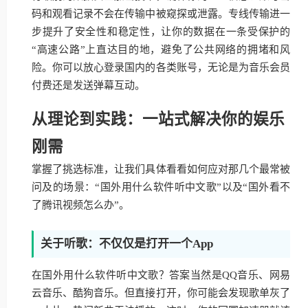
码和观看记录不会在传输中被窥探或泄露。专线传输进一
步提升了安全性和稳定性，让你的数据在一条受保护的
“高速公路”上直达目的地，避免了公共网络的拥堵和风
险。你可以放心登录国内的各类账号，无论是为音乐会员
付费还是发送弹幕互动。
从理论到实践：一站式解决你的娱乐
刚需
掌握了挑选标准，让我们具体看看如何应对那几个最常被
问及的场景：“国外用什么软件听中文歌”以及“国外看不
了腾讯视频怎么办”。
关于听歌：不仅仅是打开一个App
在国外用什么软件听中文歌？答案当然是QQ音乐、网易
云音乐、酷狗音乐。但直接打开，你可能会发现歌单灰了