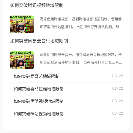
如何突破腾讯视频地域限制
海外使用腾讯视频，遇到腾讯视频地区限制，使用番
茄取消海外地区限制。 当在海外打开腾讯视频，却突
然弹出“由于版权限制，您所在的地区无法播放”的提
如何突破网易云音乐地域限制
示语。 海外用户如香港、澳门、台湾、美国、加拿
大、澳大利亚、欧洲等国家和地区时，腾讯视频也会
海外使用网易云音乐，遇到网易云音乐地区限制，使
像其他音乐平台一样，出现地区及版权限制问题，且
用番茄取消海外地区限制。 当在海外打开网易云音
仅能在中国大陆地区播放。 遇到这个问题的朋友们，
乐，却突然弹出“由于版权限制，您所在的地区无法
使用番茄回国加速器，即可解决「海外用户收听腾讯
如何突破爱奇艺地域限制
03-22
播放”的提示语。 海外用户如香港、澳门、台湾、美
视频地区版权限制」的问题，无论人在香港、澳门、
国、加拿大、澳大利亚、欧洲等国家和地区时，网易
如何突破喜马拉雅地域限制
03-22
台湾、美国、加拿大、澳大利亚、欧洲等国家和地区
云音乐也会像其他音乐平台一样，出现地区及版权限
工作、留学、定居等，都可以使用，不再因地区和版
如何突破优酷视频地域限制
03-22
制问题，且仅能在中国大陆地区播放。 遇到这个问题
权限制所困扰。
的朋友们，使用番茄回国加速器，即可解决「海外用
如何突破咪咕视频地域限制
03-22
户收听网易云音乐地区版权限制」的问题，无论人在
香港、澳门、台湾、美国、加拿大、澳大利亚、欧洲
等国家和地区工作、留学、定居等，都可以使用，不