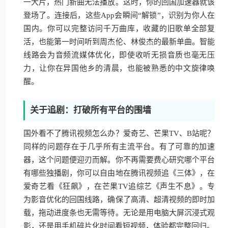
一大片，热门新曲无法播放。这时，你的回国加速器就该
登场了。连接后，这些App会瞬间“解锁”，识别为你人在
国内。你可以完整访问千万曲库，收藏的旧歌单全部复
活，也能第一时间听到周杰伦、林俊杰的最新单曲。智能
线路会为音频流媒体优化，即使收听无损音质也毫无压
力，让你在异国他乡的清晨，也能被熟悉的中文旋律唤
醒。
关于追剧：打破所有平台的围墙
国外看不了腾讯视频怎么办？爱奇艺、芒果TV、B站呢？
同样的问题存在于几乎所有主流平台。有了可靠的加速
器，这个问题便迎刃而解。你不再需要费心研究哪个平台
有哪些独播剧，你可以自由地在腾讯视频追《三体》，在
爱奇艺看《狂飙》，在芒果TV追综艺《声生不息》。专
为影音优化的回国线路，确保了高清、超清视频的即时加
载，拖动进度条也无需等待。无论是用电脑大屏沉浸式观
影，还是用手机碎片化时间看短视频，体验都完整回归。