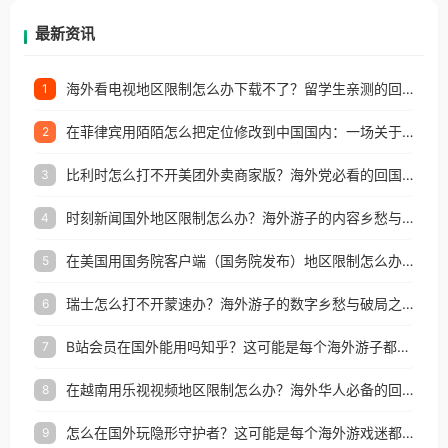
再因地区和版权限制所困扰。
最新资讯
海外看电视地区限制怎么办下载不了？留学生亲测的回国加速方案（附2026世界杯观赛技巧）
1
在菲律宾用陌陌怎么把定位修改到中国国内：一场关于归属感与连接的探索
2
比利时怎么打不开美团外卖商家版？海外党必看的回国加速全攻略
3
时刻新闻国外地区限制怎么办？海外游子的内容乡愁与破局之路
4
在美国用国务院客户端（国务院发布）地区限制怎么办？3步解决海外看国内内容难题
5
瑞士怎么打不开蒙速办？海外游子的数字乡愁与破局之路
6
B站会员在国外能用吗知乎？这可能是每个海外游子都问过的问题
7
在越南用乐视视频地区限制怎么办？海外华人必备的回国加速攻略
8
怎么在国外玩隐形守护者？这可能是每个海外游戏迷都问过的问题
9