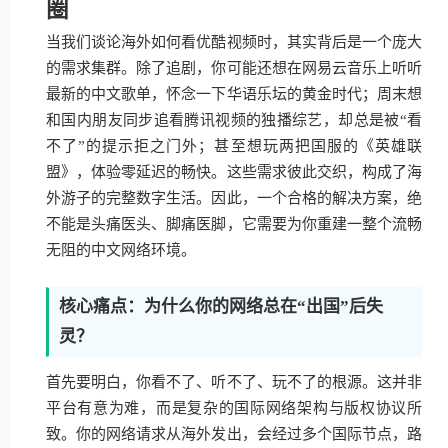
圈
当我们谈论海外如何看优酷视频时，其实背后是一个庞大
的需求集群。除了追剧，你可能还想在网易云音乐上听听
最新的中文歌单，怀念一下华语乐坛的黄金时代；周末想
和国内朋友同步追看腾讯视频的独播综艺，却总是被“看
不了”的提示拒之门外；甚至想玩两把国服的《英雄联
盟》，体验零延迟的畅快。这些需求彼此交织，构成了海
外游子的完整数字生活。因此，一个合格的解决方案，绝
不能是头痛医头、脚痛医脚，它需要为你重建一整个流畅
无阻的中文网络环境。
核心痛点：为什么你的网络总在“出国”后失
灵？
首先要明白，你看不了、听不了、玩不了的根源。这并非
平台有意为难，而是复杂的国际网络架构与版权协议所
致。你的网络请求从海外发出，会经过多个国际节点，路