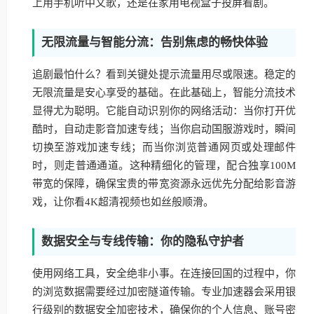
上用手机听中文歌，还是在家用电视盒子投屏看剧。
无限流量与智能分流：告别焦虑的畅快体验
追剧最怕什么？看到关键处提示流量用尽或限速。稳定的
无限流量是安心享受的基础。在此基础上，智能分流技术
显得尤为聪明。它能自动识别你的网络活动：当你打开优
酷时，自动走影音加速专线；当你启动国服游戏时，瞬间
切换至游戏加速专线；而当你浏览普通网页或处理邮件
时，则走普通通道。这种精细化的管理，配合独享100M
带宽的保障，确保宝贵的带宽资源永远优先分配给影音游
戏，让你看4K超清视频也如丝般顺滑。
数据安全与专线传输：你的隐私守护者
使用网络工具，安全绝非小事。在连接回国的过程中，你
的浏览数据需要经过加密隧道传输。专业加速器会采用银
行级别的数据安全加密技术，确保你的个人信息、账号密