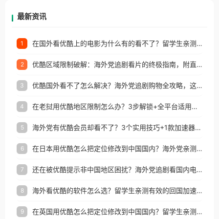
再因地区和版权限制所困扰。
最新资讯
在国外看优酷上的电影为什么有的看不了？留学生亲测有效的回国加速方案
1
优酷区域限制破解：海外党追剧看片的终极指南，附直播欧冠+1905电影网解决方案
2
优酷国外看不了怎么解决？海外党追剧购物全攻略，这招亲测有效！
3
在老挝用优酷地区限制怎么办？3步解锁+全平台适用的回国加速器指南
4
海外党有优酷会员却看不了？3个实用技巧+1款加速器解决追剧&金融APP难题
5
在日本用优酷怎么把定位修改到中国国内？海外党亲测有效的回国加速指南
6
还在被优酷提示非中国地区困扰？海外党追剧看国内电影的正确打开方式
7
海外看优酷的软件怎么选？留学生亲测有效的回国加速方案
8
在英国用优酷怎么把定位修改到中国国内？留学生亲测有效的回国加速方案
9