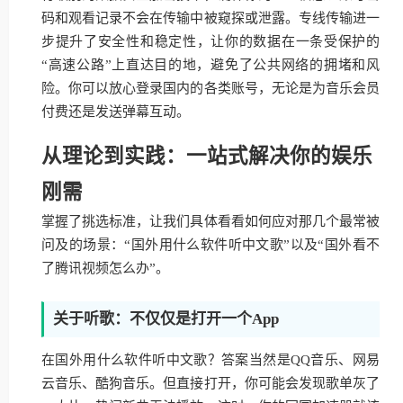
码和观看记录不会在传输中被窥探或泄露。专线传输进一
步提升了安全性和稳定性，让你的数据在一条受保护的
“高速公路”上直达目的地，避免了公共网络的拥堵和风
险。你可以放心登录国内的各类账号，无论是为音乐会员
付费还是发送弹幕互动。
从理论到实践：一站式解决你的娱乐
刚需
掌握了挑选标准，让我们具体看看如何应对那几个最常被
问及的场景：“国外用什么软件听中文歌”以及“国外看不
了腾讯视频怎么办”。
关于听歌：不仅仅是打开一个App
在国外用什么软件听中文歌？答案当然是QQ音乐、网易
云音乐、酷狗音乐。但直接打开，你可能会发现歌单灰了