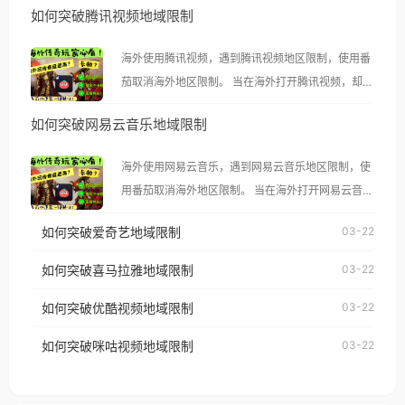
如何突破腾讯视频地域限制
海外使用腾讯视频，遇到腾讯视频地区限制，使用番
茄取消海外地区限制。 当在海外打开腾讯视频，却突
然弹出“由于版权限制，您所在的地区无法播放”的提
如何突破网易云音乐地域限制
示语。 海外用户如香港、澳门、台湾、美国、加拿
大、澳大利亚、欧洲等国家和地区时，腾讯视频也会
海外使用网易云音乐，遇到网易云音乐地区限制，使
像其他音乐平台一样，出现地区及版权限制问题，且
用番茄取消海外地区限制。 当在海外打开网易云音
仅能在中国大陆地区播放。 遇到这个问题的朋友们，
乐，却突然弹出“由于版权限制，您所在的地区无法
使用番茄回国加速器，即可解决「海外用户收听腾讯
如何突破爱奇艺地域限制
03-22
播放”的提示语。 海外用户如香港、澳门、台湾、美
视频地区版权限制」的问题，无论人在香港、澳门、
国、加拿大、澳大利亚、欧洲等国家和地区时，网易
如何突破喜马拉雅地域限制
03-22
台湾、美国、加拿大、澳大利亚、欧洲等国家和地区
云音乐也会像其他音乐平台一样，出现地区及版权限
工作、留学、定居等，都可以使用，不再因地区和版
如何突破优酷视频地域限制
03-22
制问题，且仅能在中国大陆地区播放。 遇到这个问题
权限制所困扰。
的朋友们，使用番茄回国加速器，即可解决「海外用
如何突破咪咕视频地域限制
03-22
户收听网易云音乐地区版权限制」的问题，无论人在
香港、澳门、台湾、美国、加拿大、澳大利亚、欧洲
等国家和地区工作、留学、定居等，都可以使用，不