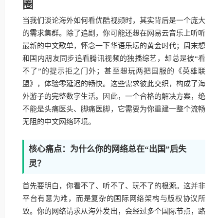
圈
当我们谈论海外如何看优酷视频时，其实背后是一个庞大
的需求集群。除了追剧，你可能还想在网易云音乐上听听
最新的中文歌单，怀念一下华语乐坛的黄金时代；周末想
和国内朋友同步追看腾讯视频的独播综艺，却总是被“看
不了”的提示拒之门外；甚至想玩两把国服的《英雄联
盟》，体验零延迟的畅快。这些需求彼此交织，构成了海
外游子的完整数字生活。因此，一个合格的解决方案，绝
不能是头痛医头、脚痛医脚，它需要为你重建一整个流畅
无阻的中文网络环境。
核心痛点：为什么你的网络总在“出国”后失
灵？
首先要明白，你看不了、听不了、玩不了的根源。这并非
平台有意为难，而是复杂的国际网络架构与版权协议所
致。你的网络请求从海外发出，会经过多个国际节点，路