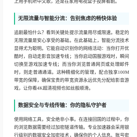
上用手机听中文歌，还是在家用电视盒子投屏看剧。
无限流量与智能分流：告别焦虑的畅快体验
追剧最怕什么？看到关键处提示流量用尽或限速。稳定的
无限流量是安心享受的基础。在此基础上，智能分流技术
显得尤为聪明。它能自动识别你的网络活动：当你打开优
酷时，自动走影音加速专线；当你启动国服游戏时，瞬间
切换至游戏加速专线；而当你浏览普通网页或处理邮件
时，则走普通通道。这种精细化的管理，配合独享100M
带宽的保障，确保宝贵的带宽资源永远优先分配给影音游
戏，让你看4K超清视频也如丝般顺滑。
数据安全与专线传输：你的隐私守护者
使用网络工具，安全绝非小事。在连接回国的过程中，你
的浏览数据需要经过加密隧道传输。专业加速器会采用银
行级别的数据安全加密技术，确保你的个人信息、账号密