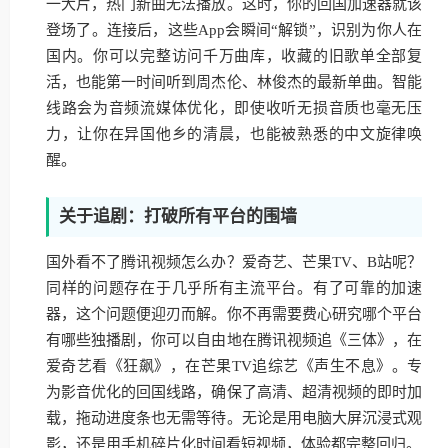
一大片，热门新曲无法播放。这时，你的回国加速器就该
登场了。连接后，这些App会瞬间“解锁”，识别为你人在
国内。你可以完整访问千万曲库，收藏的旧歌单全部复
活，也能第一时间听到周杰伦、林俊杰的最新单曲。智能
线路会为音频流媒体优化，即使收听无损音质也毫无压
力，让你在异国他乡的清晨，也能被熟悉的中文旋律唤
醒。
关于追剧：打破所有平台的围墙
国外看不了腾讯视频怎么办？爱奇艺、芒果TV、B站呢？
同样的问题存在于几乎所有主流平台。有了可靠的加速
器，这个问题便迎刃而解。你不再需要费心研究哪个平台
有哪些独播剧，你可以自由地在腾讯视频追《三体》，在
爱奇艺看《狂飙》，在芒果TV追综艺《声生不息》。专
为影音优化的回国线路，确保了高清、超清视频的即时加
载，拖动进度条也无需等待。无论是用电脑大屏沉浸式观
影，还是用手机碎片化时间看短视频，体验都完整回归。