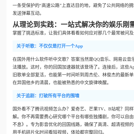
一条受保护的“高速公路”上直达目的地，避免了公共网络的
发送弹幕互动。
从理论到实践：一站式解决你的娱乐刚
掌握了挑选标准，让我们具体看看如何应对那几个最常被问及的
关于听歌：不仅仅是打开一个App
在国外用什么软件听中文歌？答案当然是QQ音乐、网易云音
法播放。这时，你的回国加速器就该登场了。连接后，这些Ap
旧歌单全部复活，也能第一时间听到周杰伦、林俊杰的最新单
在异国他乡的清晨，也能被熟悉的中文旋律唤醒。
关于追剧：打破所有平台的围墙
国外看不了腾讯视频怎么办？爱奇艺、芒果TV、B站呢？同
解。你不再需要费心研究哪个平台有哪些独播剧，你可以自由
不息》。专为影音优化的回国线路，确保了高清、超清视频的
用手机碎片化时间看短视频，体验都完整回归。