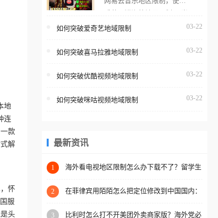
网易云音乐地区限制，使用
海外用户如香港、澳门、台
番茄取消海外地区限制。 当
湾、美国、加拿大、澳大利
在海外打开网易云音乐，却
03-22
如何突破爱奇艺地域限制
亚、欧洲等国家和地区时，
突然弹出“由于版权限制，您
腾讯视频也会像其他音乐平
03-22
所在的地区无法播放”的提示
如何突破喜马拉雅地域限制
台一样，出现地区及版权限
语。 海外用户如香港、澳
制问题，且仅能在中国大陆
03-22
如何突破优酷视频地域限制
门、台湾、美国、加拿大、
地区播放。 遇到这个问题的
澳大利亚、欧洲等国家和地
朋友们，使用番茄回国加速
03-22
如何突破咪咕视频地域限制
区时，网易云音乐也会像其
本地
器，即可解决「海外用户收
他音乐平台一样，出现地区
种连
听腾讯视频地区版权限制」
及版权限制问题，且仅能在
助一款
的问题，无论人在香港、澳
中国大陆地区播放。 遇到这
最新资讯
站式解
门、台湾、美国、加拿大、
个问题的朋友们，使用番茄
澳大利亚、欧洲等国家和地
回国加速器，即可解决「海
海外看电视地区限制怎么办下载不了？留学生
1
区工作、留学、定居等，都
亲测的回国加速方案（附2026世界杯观赛技
外用户收听网易云音乐地区
可以使用，不再因地区和版
巧）
单，怀
版权限制」的问题，无论人
在菲律宾用陌陌怎么把定位修改到中国国内：
2
权限制所困扰。
一场关于归属感与连接的探索
把国服
在香港、澳门、台湾、美
能是头
比利时怎么打不开美团外卖商家版？海外党必
3
国、加拿大、澳大利亚、欧