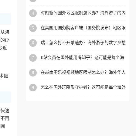
看的回国加速全攻略
洲等国家和地区工作、留
时刻新闻国外地区限制怎么办？海外游子的内
4
学、定居等，都可以使用，
容乡愁与破局之路
不再因地区和版权限制所困
在美国用国务院客户端（国务院发布）地区限
5
扰。
求从海
制怎么办？3步解决海外看国内内容难题
IP
瑞士怎么打不开蒙速办？海外游子的数字乡愁
6
抄近
与破局之路
B站会员在国外能用吗知乎？这可能是每个海
7
外游子都问过的问题
在越南用乐视视频地区限制怎么办？海外华人
8
术细
必备的回国加速攻略
怎么在国外玩隐形守护者？这可能是每个海外
9
游戏迷都问过的问题
近快速
你不再
冲圆