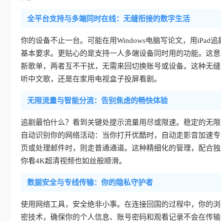
全平台支持与多端同时在线：无缝衔接的数字生活
你的设备不止一台。可能在用Windows电脑写论文，用iPad追剧
基本要求。更贴心的是支持一人多端设备同时用的功能。这意
新歌单，两者互不干扰，无需来回切换账号或设备。这种无缝
听中文歌，还是在家用电视盒子投屏看剧。
无限流量与智能分流：告别焦虑的畅快体验
追剧最怕什么？看到关键处提示流量用尽或限速。稳定的无限
自动识别你的网络活动：当你打开优酷时，自动走影音加速专
页或处理邮件时，则走普通通道。这种精细化的管理，配合独
你看4K超清视频也如丝般顺滑。
数据安全与专线传输：你的隐私守护者
使用网络工具，安全绝非小事。在连接回国的过程中，你的浏
密技术，确保你的个人信息、账号密码和观看记录不会在传输