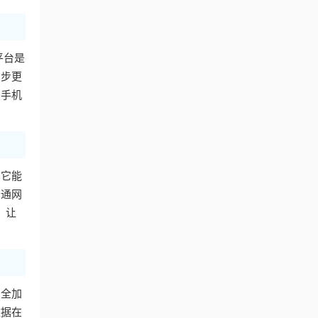
平台是
同步更
用手机
。它能
普通网
，让
安全加
数据在