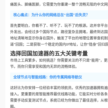
痛医头、脚痛医脚，它需要为你重建一整个流畅无阻的中文网
核心痛点：为什么你的网络总在“出国”后失灵？
首先要明白，你看不了、听不了、玩不了的根源。这并非平台
外发出，会经过多个国际节点，路径复杂且拥堵，最终到达国
地址清晰地显示你身在国外，触发了平台的地理位置审查机制
道”回国；二是获取一个稳定的国内IP地址，让你“隐身”回归
选择回国加速器的五大关键考量
市场上工具繁多，如何挑选？你需要关注的不只是“能用”，更是
节，而你只需享受和国内无异的流畅体验。
全球节点与智能线路：你的专属网络导航仪
这好比为你安排一位经验丰富的领航员。优秀的加速器拥有遍
接入。更重要的是智能推荐最优线路功能，它能实时分析各条
需要手动反复测试节点，系统已经为你做出了最佳选择，从根
圈。