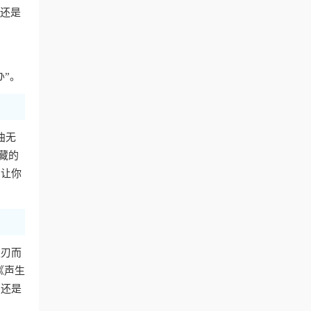
费还是
办”。
曲无
藏的
，让你
迎刃而
《声生
，还是