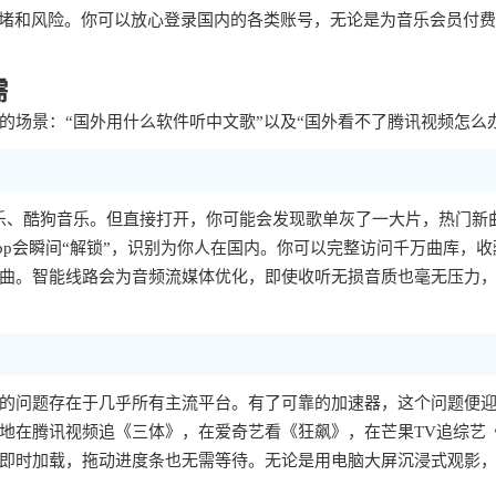
拥堵和风险。你可以放心登录国内的各类账号，无论是为音乐会员付
需
场景：“国外用什么软件听中文歌”以及“国外看不了腾讯视频怎么
乐、酷狗音乐。但直接打开，你可能会发现歌单灰了一大片，热门新
p会瞬间“解锁”，识别为你人在国内。你可以完整访问千万曲库，收
曲。智能线路会为音频流媒体优化，即使收听无损音质也毫无压力
样的问题存在于几乎所有主流平台。有了可靠的加速器，这个问题便
地在腾讯视频追《三体》，在爱奇艺看《狂飙》，在芒果TV追综艺
即时加载，拖动进度条也无需等待。无论是用电脑大屏沉浸式观影