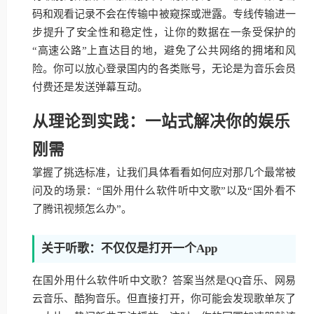
码和观看记录不会在传输中被窥探或泄露。专线传输进一
步提升了安全性和稳定性，让你的数据在一条受保护的
“高速公路”上直达目的地，避免了公共网络的拥堵和风
险。你可以放心登录国内的各类账号，无论是为音乐会员
付费还是发送弹幕互动。
从理论到实践：一站式解决你的娱乐
刚需
掌握了挑选标准，让我们具体看看如何应对那几个最常被
问及的场景：“国外用什么软件听中文歌”以及“国外看不
了腾讯视频怎么办”。
关于听歌：不仅仅是打开一个App
在国外用什么软件听中文歌？答案当然是QQ音乐、网易
云音乐、酷狗音乐。但直接打开，你可能会发现歌单灰了