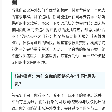
圈
当我们谈论海外如何看优酷视频时，其实背后是一个庞大
的需求集群。除了追剧，你可能还想在网易云音乐上听听
最新的中文歌单，怀念一下华语乐坛的黄金时代；周末想
和国内朋友同步追看腾讯视频的独播综艺，却总是被“看
不了”的提示拒之门外；甚至想玩两把国服的《英雄联
盟》，体验零延迟的畅快。这些需求彼此交织，构成了海
外游子的完整数字生活。因此，一个合格的解决方案，绝
不能是头痛医头、脚痛医脚，它需要为你重建一整个流畅
无阻的中文网络环境。
核心痛点：为什么你的网络总在“出国”后失
灵？
首先要明白，你看不了、听不了、玩不了的根源。这并非
平台有意为难，而是复杂的国际网络架构与版权协议所
致。你的网络请求从海外发出，会经过多个国际节点，路