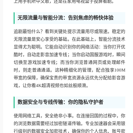
上用手机听中文歌，还是在家用电视盒子投屏看剧。
无限流量与智能分流：告别焦虑的畅快体验
追剧最怕什么？看到关键处提示流量用尽或限速。稳定的
无限流量是安心享受的基础。在此基础上，智能分流技术
显得尤为聪明。它能自动识别你的网络活动：当你打开优
酷时，自动走影音加速专线；当你启动国服游戏时，瞬间
切换至游戏加速专线；而当你浏览普通网页或处理邮件
时，则走普通通道。这种精细化的管理，配合独享100M
带宽的保障，确保宝贵的带宽资源永远优先分配给影音游
戏，让你看4K超清视频也如丝般顺滑。
数据安全与专线传输：你的隐私守护者
使用网络工具，安全绝非小事。在连接回国的过程中，你
的浏览数据需要经过加密隧道传输。专业加速器会采用银
行级别的数据安全加密技术，确保你的个人信息、账号密