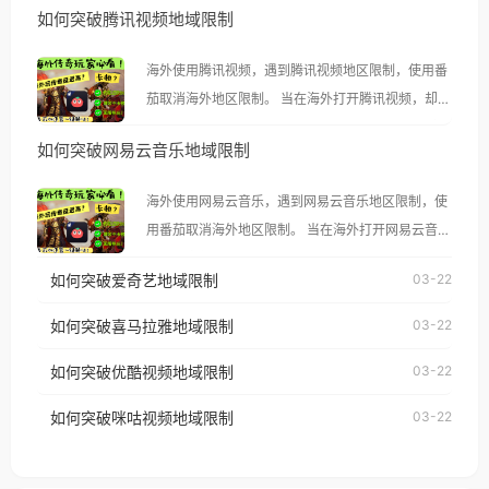
如何突破腾讯视频地域限制
海外使用腾讯视频，遇到腾讯视频地区限制，使用番
茄取消海外地区限制。 当在海外打开腾讯视频，却突
然弹出“由于版权限制，您所在的地区无法播放”的提
如何突破网易云音乐地域限制
示语。 海外用户如香港、澳门、台湾、美国、加拿
大、澳大利亚、欧洲等国家和地区时，腾讯视频也会
海外使用网易云音乐，遇到网易云音乐地区限制，使
像其他音乐平台一样，出现地区及版权限制问题，且
用番茄取消海外地区限制。 当在海外打开网易云音
仅能在中国大陆地区播放。 遇到这个问题的朋友们，
乐，却突然弹出“由于版权限制，您所在的地区无法
使用番茄回国加速器，即可解决「海外用户收听腾讯
如何突破爱奇艺地域限制
03-22
播放”的提示语。 海外用户如香港、澳门、台湾、美
视频地区版权限制」的问题，无论人在香港、澳门、
国、加拿大、澳大利亚、欧洲等国家和地区时，网易
如何突破喜马拉雅地域限制
03-22
台湾、美国、加拿大、澳大利亚、欧洲等国家和地区
云音乐也会像其他音乐平台一样，出现地区及版权限
工作、留学、定居等，都可以使用，不再因地区和版
如何突破优酷视频地域限制
03-22
制问题，且仅能在中国大陆地区播放。 遇到这个问题
权限制所困扰。
的朋友们，使用番茄回国加速器，即可解决「海外用
如何突破咪咕视频地域限制
03-22
户收听网易云音乐地区版权限制」的问题，无论人在
香港、澳门、台湾、美国、加拿大、澳大利亚、欧洲
等国家和地区工作、留学、定居等，都可以使用，不