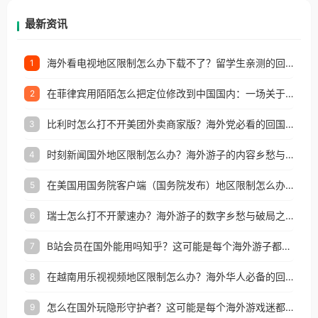
再因地区和版权限制所困扰。
最新资讯
海外看电视地区限制怎么办下载不了？留学生亲测的回国加速方案（附2026世界杯观赛技巧）
1
在菲律宾用陌陌怎么把定位修改到中国国内：一场关于归属感与连接的探索
2
比利时怎么打不开美团外卖商家版？海外党必看的回国加速全攻略
3
时刻新闻国外地区限制怎么办？海外游子的内容乡愁与破局之路
4
在美国用国务院客户端（国务院发布）地区限制怎么办？3步解决海外看国内内容难题
5
瑞士怎么打不开蒙速办？海外游子的数字乡愁与破局之路
6
B站会员在国外能用吗知乎？这可能是每个海外游子都问过的问题
7
在越南用乐视视频地区限制怎么办？海外华人必备的回国加速攻略
8
怎么在国外玩隐形守护者？这可能是每个海外游戏迷都问过的问题
9