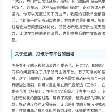
一大片，热门新曲无法播放。这时，你的回国加速器就该
登场了。连接后，这些App会瞬间“解锁”，识别为你人在
国内。你可以完整访问千万曲库，收藏的旧歌单全部复
活，也能第一时间听到周杰伦、林俊杰的最新单曲。智能
线路会为音频流媒体优化，即使收听无损音质也毫无压
力，让你在异国他乡的清晨，也能被熟悉的中文旋律唤
醒。
关于追剧：打破所有平台的围墙
国外看不了腾讯视频怎么办？爱奇艺、芒果TV、B站呢？
同样的问题存在于几乎所有主流平台。有了可靠的加速
器，这个问题便迎刃而解。你不再需要费心研究哪个平台
有哪些独播剧，你可以自由地在腾讯视频追《三体》，在
爱奇艺看《狂飙》，在芒果TV追综艺《声生不息》。专
为影音优化的回国线路，确保了高清、超清视频的即时加
载，拖动进度条也无需等待。无论是用电脑大屏沉浸式观
影，还是用手机碎片化时间看短视频，体验都完整回归。