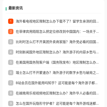
再因地区和版权限制所困扰。
最新资讯
海外看电视地区限制怎么办下载不了？留学生亲测的回国加速方案（附2026世界杯观赛技巧）
1
在菲律宾用陌陌怎么把定位修改到中国国内：一场关于归属感与连接的探索
2
比利时怎么打不开美团外卖商家版？海外党必看的回国加速全攻略
3
时刻新闻国外地区限制怎么办？海外游子的内容乡愁与破局之路
4
在美国用国务院客户端（国务院发布）地区限制怎么办？3步解决海外看国内内容难题
5
瑞士怎么打不开蒙速办？海外游子的数字乡愁与破局之路
6
B站会员在国外能用吗知乎？这可能是每个海外游子都问过的问题
7
在越南用乐视视频地区限制怎么办？海外华人必备的回国加速攻略
8
怎么在国外玩隐形守护者？这可能是每个海外游戏迷都问过的问题
9