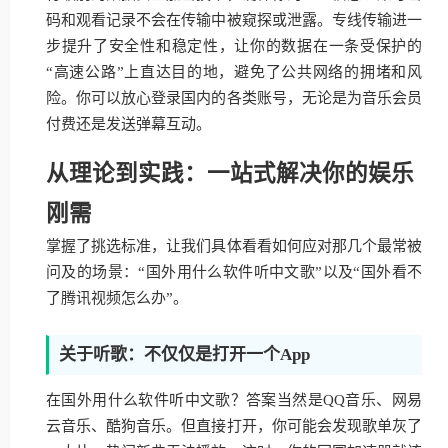
码和观看记录不会在传输中被窥探或泄露。专线传输进一
步提升了安全性和稳定性，让你的数据在一条受保护的
“高速公路”上直达目的地，避免了公共网络的拥堵和风
险。你可以放心登录国内的各类账号，无论是为音乐会员
付费还是发送弹幕互动。
从理论到实践：一站式解决你的娱乐
刚需
掌握了挑选标准，让我们具体看看如何应对那几个最常被
问及的场景：“国外用什么软件听中文歌”以及“国外看不
了腾讯视频怎么办”。
关于听歌：不仅仅是打开一个App
在国外用什么软件听中文歌？答案当然是QQ音乐、网易
云音乐、酷狗音乐。但直接打开，你可能会发现歌单灰了