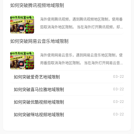
如何突破腾讯视频地域限制
海外使用腾讯视频，遇到腾讯视频地区限制，使用番
茄取消海外地区限制。 当在海外打开腾讯视频，却突
然弹出“由于版权限制，您所在的地区无法播放”的提
如何突破网易云音乐地域限制
示语。 海外用户如香港、澳门、台湾、美国、加拿
大、澳大利亚、欧洲等国家和地区时，腾讯视频也会
海外使用网易云音乐，遇到网易云音乐地区限制，使
像其他音乐平台一样，出现地区及版权限制问题，且
用番茄取消海外地区限制。 当在海外打开网易云音
仅能在中国大陆地区播放。 遇到这个问题的朋友们，
乐，却突然弹出“由于版权限制，您所在的地区无法
使用番茄回国加速器，即可解决「海外用户收听腾讯
如何突破爱奇艺地域限制
03-22
播放”的提示语。 海外用户如香港、澳门、台湾、美
视频地区版权限制」的问题，无论人在香港、澳门、
国、加拿大、澳大利亚、欧洲等国家和地区时，网易
如何突破喜马拉雅地域限制
03-22
台湾、美国、加拿大、澳大利亚、欧洲等国家和地区
云音乐也会像其他音乐平台一样，出现地区及版权限
工作、留学、定居等，都可以使用，不再因地区和版
如何突破优酷视频地域限制
03-22
制问题，且仅能在中国大陆地区播放。 遇到这个问题
权限制所困扰。
的朋友们，使用番茄回国加速器，即可解决「海外用
如何突破咪咕视频地域限制
03-22
户收听网易云音乐地区版权限制」的问题，无论人在
香港、澳门、台湾、美国、加拿大、澳大利亚、欧洲
等国家和地区工作、留学、定居等，都可以使用，不