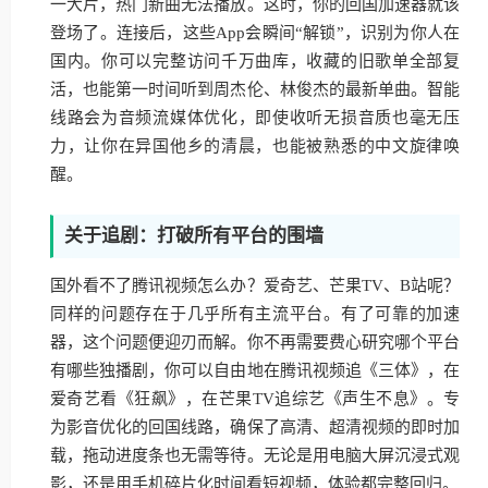
一大片，热门新曲无法播放。这时，你的回国加速器就该
登场了。连接后，这些App会瞬间“解锁”，识别为你人在
国内。你可以完整访问千万曲库，收藏的旧歌单全部复
活，也能第一时间听到周杰伦、林俊杰的最新单曲。智能
线路会为音频流媒体优化，即使收听无损音质也毫无压
力，让你在异国他乡的清晨，也能被熟悉的中文旋律唤
醒。
关于追剧：打破所有平台的围墙
国外看不了腾讯视频怎么办？爱奇艺、芒果TV、B站呢？
同样的问题存在于几乎所有主流平台。有了可靠的加速
器，这个问题便迎刃而解。你不再需要费心研究哪个平台
有哪些独播剧，你可以自由地在腾讯视频追《三体》，在
爱奇艺看《狂飙》，在芒果TV追综艺《声生不息》。专
为影音优化的回国线路，确保了高清、超清视频的即时加
载，拖动进度条也无需等待。无论是用电脑大屏沉浸式观
影，还是用手机碎片化时间看短视频，体验都完整回归。