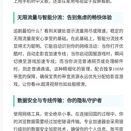
上用手机听中文歌，还是在家用电视盒子投屏看剧。
无限流量与智能分流：告别焦虑的畅快体验
追剧最怕什么？看到关键处提示流量用尽或限速。稳定的
无限流量是安心享受的基础。在此基础上，智能分流技术
显得尤为聪明。它能自动识别你的网络活动：当你打开优
酷时，自动走影音加速专线；当你启动国服游戏时，瞬间
切换至游戏加速专线；而当你浏览普通网页或处理邮件
时，则走普通通道。这种精细化的管理，配合独享100M
带宽的保障，确保宝贵的带宽资源永远优先分配给影音游
戏，让你看4K超清视频也如丝般顺滑。
数据安全与专线传输：你的隐私守护者
使用网络工具，安全绝非小事。在连接回国的过程中，你
的浏览数据需要经过加密隧道传输。专业加速器会采用银
行级别的数据安全加密技术，确保你的个人信息、账号密