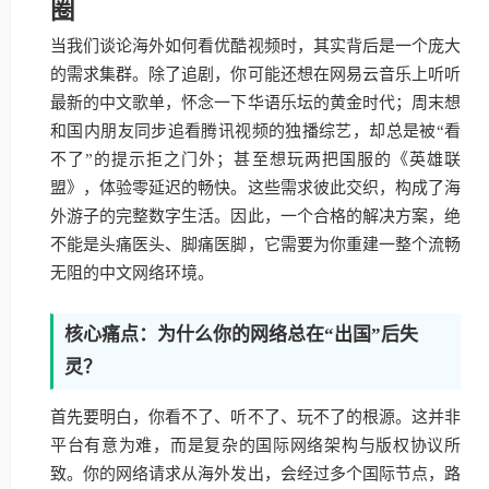
圈
当我们谈论海外如何看优酷视频时，其实背后是一个庞大
的需求集群。除了追剧，你可能还想在网易云音乐上听听
最新的中文歌单，怀念一下华语乐坛的黄金时代；周末想
和国内朋友同步追看腾讯视频的独播综艺，却总是被“看
不了”的提示拒之门外；甚至想玩两把国服的《英雄联
盟》，体验零延迟的畅快。这些需求彼此交织，构成了海
外游子的完整数字生活。因此，一个合格的解决方案，绝
不能是头痛医头、脚痛医脚，它需要为你重建一整个流畅
无阻的中文网络环境。
核心痛点：为什么你的网络总在“出国”后失
灵？
首先要明白，你看不了、听不了、玩不了的根源。这并非
平台有意为难，而是复杂的国际网络架构与版权协议所
致。你的网络请求从海外发出，会经过多个国际节点，路