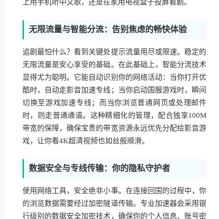
上用手机听中文歌，还是在家用电视盒子投屏看剧。
无限流量与智能分流：告别焦虑的畅快体验
追剧最怕什么？看到关键处提示流量用尽或限速。稳定的
无限流量是安心享受的基础。在此基础上，智能分流技术
显得尤为聪明。它能自动识别你的网络活动：当你打开优
酷时，自动走影音加速专线；当你启动国服游戏时，瞬间
切换至游戏加速专线；而当你浏览普通网页或处理邮件
时，则走普通通道。这种精细化的管理，配合独享100M
带宽的保障，确保宝贵的带宽资源永远优先分配给影音游
戏，让你看4K超清视频也如丝般顺滑。
数据安全与专线传输：你的隐私守护者
使用网络工具，安全绝非小事。在连接回国的过程中，你
的浏览数据需要经过加密隧道传输。专业加速器会采用银
行级别的数据安全加密技术，确保你的个人信息、账号密