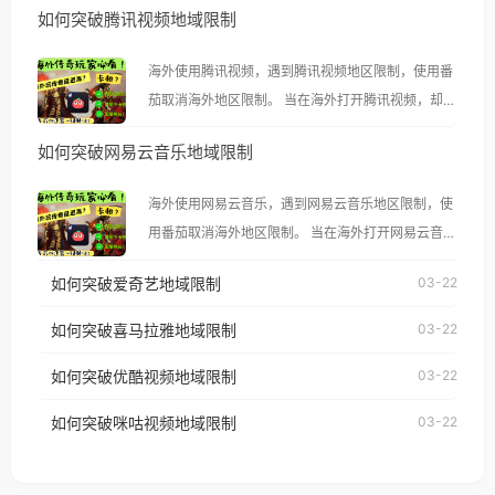
如何突破腾讯视频地域限制
海外使用腾讯视频，遇到腾讯视频地区限制，使用番
茄取消海外地区限制。 当在海外打开腾讯视频，却突
然弹出“由于版权限制，您所在的地区无法播放”的提
如何突破网易云音乐地域限制
示语。 海外用户如香港、澳门、台湾、美国、加拿
大、澳大利亚、欧洲等国家和地区时，腾讯视频也会
海外使用网易云音乐，遇到网易云音乐地区限制，使
像其他音乐平台一样，出现地区及版权限制问题，且
用番茄取消海外地区限制。 当在海外打开网易云音
仅能在中国大陆地区播放。 遇到这个问题的朋友们，
乐，却突然弹出“由于版权限制，您所在的地区无法
使用番茄回国加速器，即可解决「海外用户收听腾讯
如何突破爱奇艺地域限制
03-22
播放”的提示语。 海外用户如香港、澳门、台湾、美
视频地区版权限制」的问题，无论人在香港、澳门、
国、加拿大、澳大利亚、欧洲等国家和地区时，网易
如何突破喜马拉雅地域限制
03-22
台湾、美国、加拿大、澳大利亚、欧洲等国家和地区
云音乐也会像其他音乐平台一样，出现地区及版权限
工作、留学、定居等，都可以使用，不再因地区和版
如何突破优酷视频地域限制
03-22
制问题，且仅能在中国大陆地区播放。 遇到这个问题
权限制所困扰。
的朋友们，使用番茄回国加速器，即可解决「海外用
如何突破咪咕视频地域限制
03-22
户收听网易云音乐地区版权限制」的问题，无论人在
香港、澳门、台湾、美国、加拿大、澳大利亚、欧洲
等国家和地区工作、留学、定居等，都可以使用，不