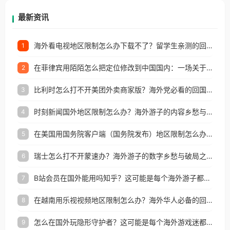
再因地区和版权限制所困扰。
最新资讯
海外看电视地区限制怎么办下载不了？留学生亲测的回国加速方案（附2026世界杯观赛技巧）
1
在菲律宾用陌陌怎么把定位修改到中国国内：一场关于归属感与连接的探索
2
比利时怎么打不开美团外卖商家版？海外党必看的回国加速全攻略
3
时刻新闻国外地区限制怎么办？海外游子的内容乡愁与破局之路
4
在美国用国务院客户端（国务院发布）地区限制怎么办？3步解决海外看国内内容难题
5
瑞士怎么打不开蒙速办？海外游子的数字乡愁与破局之路
6
B站会员在国外能用吗知乎？这可能是每个海外游子都问过的问题
7
在越南用乐视视频地区限制怎么办？海外华人必备的回国加速攻略
8
怎么在国外玩隐形守护者？这可能是每个海外游戏迷都问过的问题
9