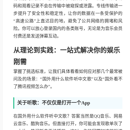
码和观看记录不会在传输中被窥探或泄露。专线传输进一
步提升了安全性和稳定性，让你的数据在一条受保护的
“高速公路”上直达目的地，避免了公共网络的拥堵和风
险。你可以放心登录国内的各类账号，无论是为音乐会员
付费还是发送弹幕互动。
从理论到实践：一站式解决你的娱乐
刚需
掌握了挑选标准，让我们具体看看如何应对那几个最常被
问及的场景：“国外用什么软件听中文歌”以及“国外看不
了腾讯视频怎么办”。
关于听歌：不仅仅是打开一个App
在国外用什么软件听中文歌？答案当然是QQ音乐、网易
云音乐、酷狗音乐。但直接打开，你可能会发现歌单灰了